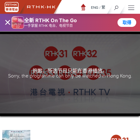
ENG
/
繁
×
全新 RTHK On The Go
取得
一手掌握 RTHK 电台、电视节目
抱歉，所选节目只能在香港播放。
Sorry, the programme can only be watched in Hong Kong.