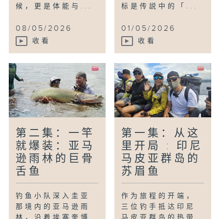
候，更是体能与...
标是传説中的「...
08/05/2026
01/05/2026
收看
收看
第二集：一竿
第一集：从这
就爆装：亚马
里开局 : 印尼
逊雨林的巨骨
马皮亚群岛的
舌鱼
苏眉鱼
钓鱼小队深入圭亚
作为旅程的开端，
那境内的亚马逊雨
三位钓手抵达印尼
林，沿着埃塞奎博
马皮亚群岛的热带