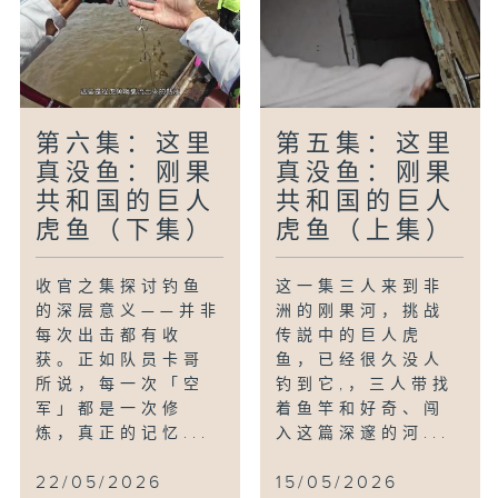
第六集：这里
第五集：这里
真没鱼：刚果
真没鱼：刚果
共和国的巨人
共和国的巨人
虎鱼（下集）
虎鱼（上集）
收官之集探讨钓鱼
这一集三人来到非
的深层意义——并非
洲的刚果河，挑战
每次出击都有收
传説中的巨人虎
获。正如队员卡哥
鱼，已经很久没人
所说，每一次「空
钓到它,，三人带找
军」都是一次修
着鱼竿和好奇、闯
炼，真正的记忆...
入这篇深邃的河...
22/05/2026
15/05/2026