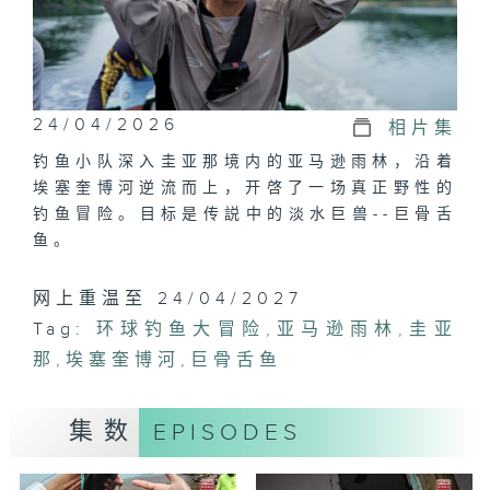
24/04/2026
相片集
钓鱼小队深入圭亚那境内的亚马逊雨林，沿着
埃塞奎博河逆流而上，开啓了一场真正野性的
钓鱼冒险。目标是传説中的淡水巨兽--巨骨舌
鱼。
网上重温至 24/04/2027
Tag:
环球钓鱼大冒险
,
亚马逊雨林
,
圭亚
那
,
埃塞奎博河
,
巨骨舌鱼
集数
EPISODES