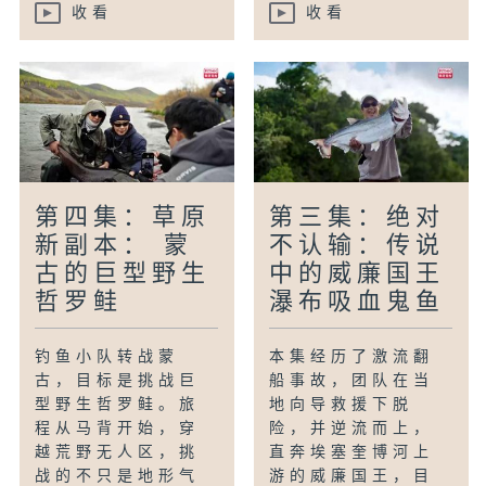
收看
收看
第四集：草原
第三集：绝对
新副本： 蒙
不认输：传说
古的巨型野生
中的威廉国王
哲罗鲑
瀑布吸血鬼鱼
钓鱼小队转战蒙
本集经历了激流翻
古，目标是挑战巨
船事故，团队在当
型野生哲罗鲑。旅
地向导救援下脱
程从马背开始，穿
险，并逆流而上，
越荒野无人区，挑
直奔埃塞奎博河上
战的不只是地形气
游的威廉国王，目