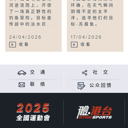
河逆流而上，开啓
环礁，在天气瞬间
了一场真正野性的
阴晴不定的太平
钓鱼冒险。目标是
洋，追寻他们的目
传説中的淡水巨...
标-苏眉鱼。
24/04/2026
17/04/2026
收看
收看
交 通
社 交
联 络
公众回馈