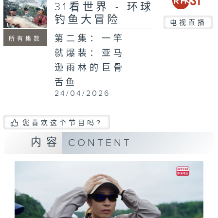
31看世界 - 环球
钓鱼大冒险
电视直播
第二集：一竿
所有集数
就爆装：亚马
逊雨林的巨骨
舌鱼
24/04/2026
您喜欢这个节目吗?
内容
CONTENT