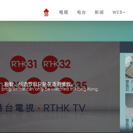
电视
电台
新闻
WEB+
第
抱歉，所选节目只能在香港播放。
鱼
he programme can only be watched in Hong Kong.
巨
第
鱼
巨