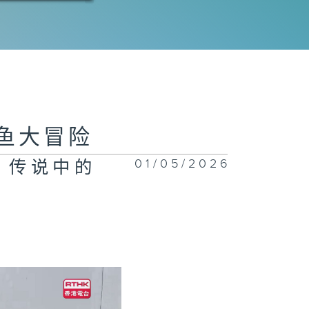
四集：草原新副
： 蒙古的巨型
生哲罗鲑
钓鱼大冒险
二集：一竿就爆
：亚马逊雨林的
01/05/2026
：传说中的
骨舌鱼
一集：从这里开
 : 印尼马皮亚
岛的苏眉鱼