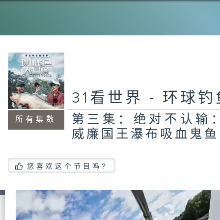
第
本
野
31看世界 - 环球
第
装
第三集：绝对不认输
所有集数
巨
威廉国王瀑布吸血鬼鱼
您喜欢这个节目吗?
第
局
群