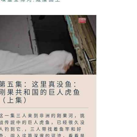
第五集：这里真没鱼：
刚果共和国的巨人虎鱼
（上集）
这一集三人来到非洲的刚果河，挑
战传説中的巨人虎鱼，已经很久没
人钓到它,，三人带找着鱼竿和好
奇、闯入这篇深邃的河流，看看是