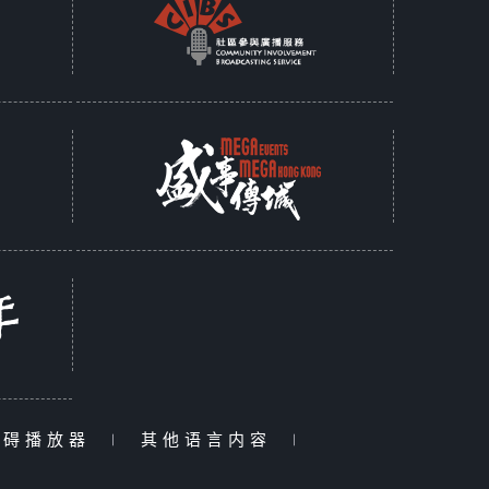
障碍播放器
|
其他语言内容
|