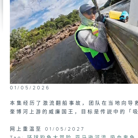
01/05/2026
本集经历了激流翻船事故，团队在当地向导
奎博河上游的威廉国王，目标是传説中的「
网上重温至 01/05/2027
Tag:
环球钓鱼大冒险
,
亚马逊河流
,
吸血鬼鱼