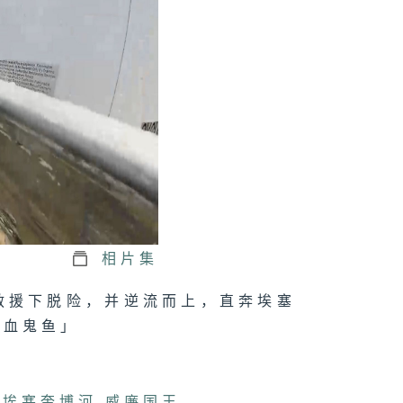
相片集
救援下脱险，并逆流而上，直奔埃塞
吸血鬼鱼」
,
埃塞奎博河
,
威廉国王