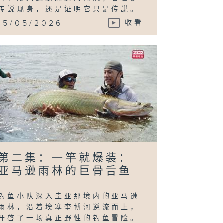
传説现身，还是证明它只是传説。
15/05/2026
收看
第二集：一竿就爆装：
亚马逊雨林的巨骨舌鱼
钓鱼小队深入圭亚那境内的亚马逊
雨林，沿着埃塞奎博河逆流而上，
开啓了一场真正野性的钓鱼冒险。