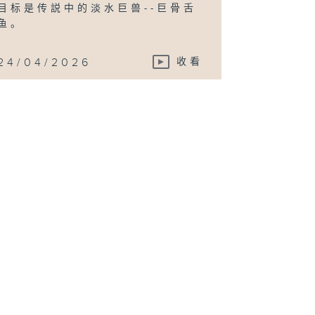
目标是传説中的淡水巨兽--巨骨舌
鱼。
24/04/2026
收看