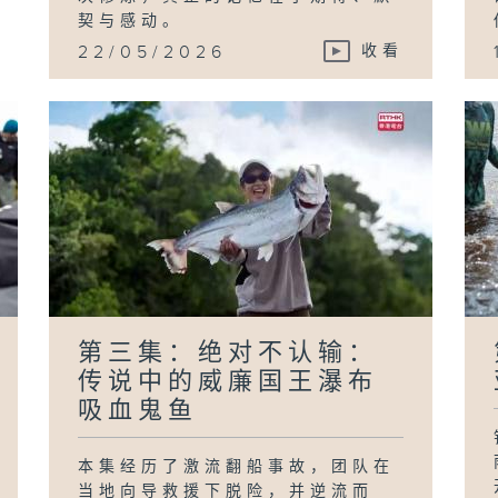
契与感动。
22/05/2026
收看
第三集：绝对不认输：
传说中的威廉国王瀑布
吸血鬼鱼
本集经历了激流翻船事故，团队在
当地向导救援下脱险，并逆流而