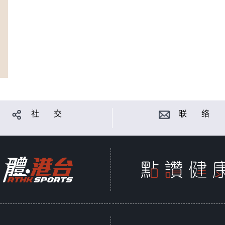
社 交
联 络