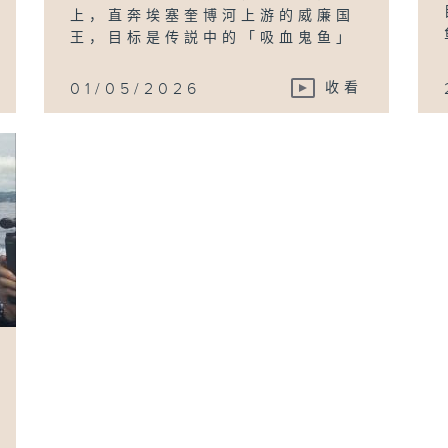
上，直奔埃塞奎博河上游的威廉国
王，目标是传説中的「吸血鬼鱼」
01/05/2026
收看