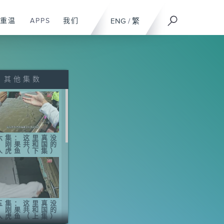
重温
APPS
我们
ENG
/
繁
其他集数
六集：这里真没
：刚果共和国的
人虎鱼（下集）
五集：这里真没
：刚果共和国的
人虎鱼（上集）