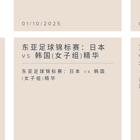
01/10/2025
东亚足球锦标赛：日本
vs 韩国(女子组)精华
东亚足球锦标赛：日本 vs 韩国
(女子组)精华