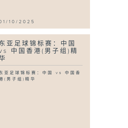
01/10/2025
东亚足球锦标赛：中国
vs 中国香港(男子组)精
华
东亚足球锦标赛：中国 vs 中国香
港(男子组)精华