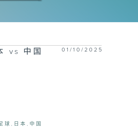
亚足球锦标赛：
本 vs 中华台
 (女子组)精华
01/10/2025
 vs 中国
亚足球锦标赛：
国 vs 中国(男
组)精华
华
足球
,
日本
,
中国