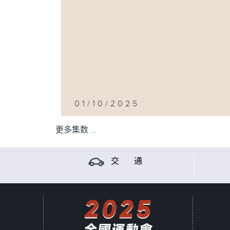
01/10/2025
更多集数 ...
交 通