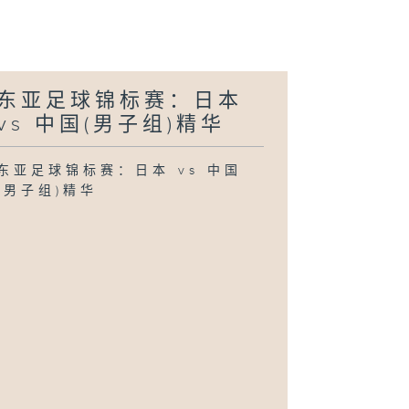
东亚足球锦标赛：日本
vs 中国(男子组)精华
东亚足球锦标赛：日本 vs 中国
(男子组)精华