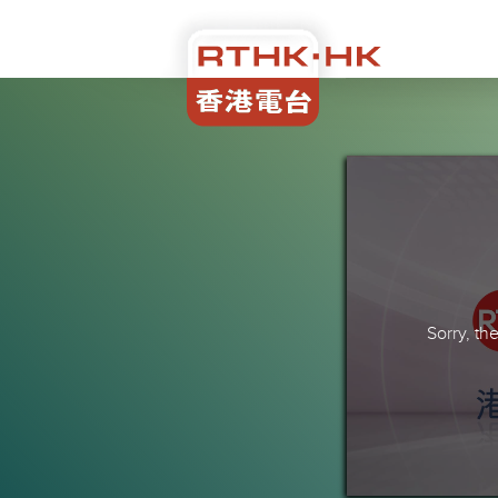
Sorry, t