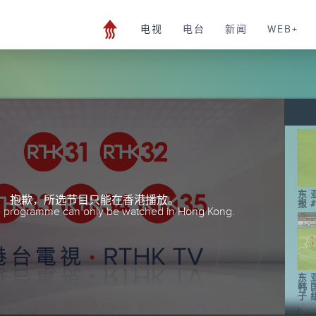
电视
电台
新闻
WEB+
东
抱歉，所选节目只能在香港播放。
报
he programme can only be watched in Hong Kong.
东
韩
子