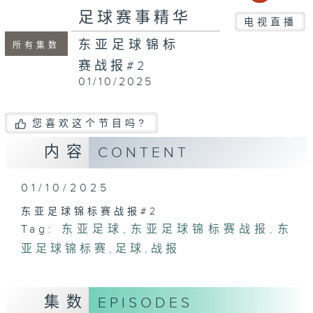
足球赛事精华
电视直播
东亚足球锦标
所有集数
赛战报#2
01/10/2025
您喜欢这个节目吗?
内容
CONTENT
01/10/2025
东亚足球锦标赛战报#2
Tag:
东亚足球
,
东亚足球锦标赛战报
,
东
亚足球锦标赛
,
足球
,
战报
集数
EPISODES