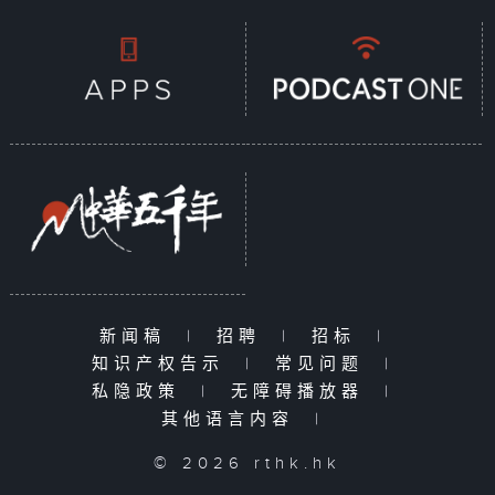
新闻稿
|
招聘
|
招标
|
知识产权告示
|
常见问题
|
私隐政策
|
无障碍播放器
|
其他语言内容
|
© 2026 rthk.hk