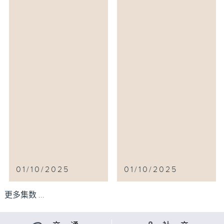
01/10/2025
01/10/2025
更多集数 ...