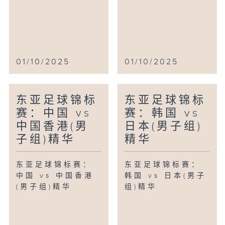
01/10/2025
01/10/2025
东亚足球锦标
东亚足球锦标
赛：中国 vs
赛：韩国 vs
中国香港(男
日本(男子组)
子组)精华
精华
东亚足球锦标赛：
东亚足球锦标赛：
中国 vs 中国香港
韩国 vs 日本(男子
(男子组)精华
组)精华