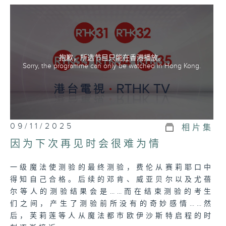
这趟旅程的前方等着她──
抱歉，所选节目只能在香港播放。
Sorry, the programme can only be watched in Hong Kong.
09/11/2025
相片集
因为下次再见时会很难为情
一级魔法使测验的最终测验，费伦从赛莉耶口中
得知自己合格。后续的邓肯、威亚贝尔以及尤蓓
尔等人的测验结果会是……而在结束测验的考生
们之间，产生了测验前所没有的奇妙感情……然
后，芙莉莲等人从魔法都市欧伊沙斯特启程的时