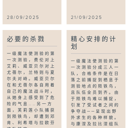
28/09/2025
21/09/2025
必要的杀戮
精心安排的计
划
一级魔法使测验的第
一次测验，费伦对上
一级魔法使测验的第
艾莉、威亚贝尔对上
一次测验分成三人一
尤蓓尔，兰特则与夏
队，合格条件是在日
尔夫对峙。威亚贝尔
落之前捕捉到栖息于
在和尤蓓尔各自用着
测验地点的陨铁鸟，
自己的魔法战斗时，
且队伍全员到齐。由
从她身上感受到了危
于陨铁鸟难以捕捉，
险的气息……另一方
引发了受试者之间的
面，芙莉莲小队捕获
争夺战──呈现出野
到陨铁鸟，却遭到邓
外求生的各种样貌。
肯、利希塔与拉欧芬
与康涅及拉比涅组队