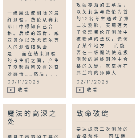
攻破零落的王墓后，
以芙莉莲与费伦为首
一级魔法使测验的最
的12名考生通过了第
终测验，费伦从赛莉
二次测验。芙莉莲为
耶口中得知自己合
了修理费伦在测验中
格。后续的邓肯、威
被粉碎的法杖，造访
亚贝尔以及尤蓓尔等
了某个地方……而能
人的测验结果会
否在一级魔法使选拔
是……而在结束测验
测验的最终测验中合
的考生们之间，产生
格的关键，就掌握在
了测验前所没有的奇
弗兰梅的师傅大...
妙感情……然后，...
09/11/2025
02/11/2025
收看
收看
魔法的高深之
致命破绽
处
要达成第二次测验的
合格条件──前往迷
栖息于零落的王墓的