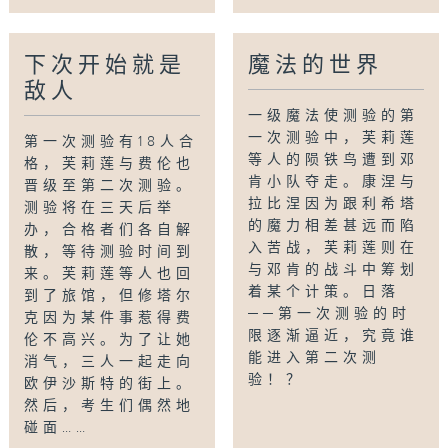
下次开始就是
魔法的世界
敌人
一级魔法使测验的第
一次测验中，芙莉莲
第一次测验有18人合
等人的陨铁鸟遭到邓
格，芙莉莲与费伦也
肯小队夺走。康涅与
晋级至第二次测验。
拉比涅因为跟利希塔
测验将在三天后举
的魔力相差甚远而陷
办，合格者们各自解
入苦战，芙莉莲则在
散，等待测验时间到
与邓肯的战斗中筹划
来。芙莉莲等人也回
着某个计策。日落
到了旅馆，但修塔尔
──第一次测验的时
克因为某件事惹得费
限逐渐逼近，究竟谁
伦不高兴。为了让她
能进入第二次测
消气，三人一起走向
验！？
欧伊沙斯特的街上。
然后，考生们偶然地
碰面……