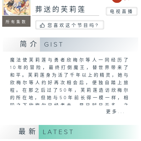
葬送的芙莉莲
电视直播
所有集数
您喜欢这个节目吗?
简介
GIST
魔法使芙莉莲与勇者欣梅尔等人一同经历了
10年的冒险，最终打倒魔王，替世界带来了
和平。芙莉莲身为活了千年以上的精灵，她与
欣梅尔等人约好再次相会后，便独自踏上旅
程。在那之后过了50年，芙莉莲造访欣梅尔
的所在地，但她与50年前长得一模一样，相
较之下欣梅尔已经老去，早已时日无多。之
更多...
后，芙莉莲亲眼见到过世的欣梅尔，深深体悟
自己至今都没有去「了解他人」，对此感到懊
悔的她，决定「为了了解他人」而踏上旅程。
最新
LATEST
与各种人的邂逅，以及各式各样的遭遇，正在