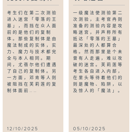
考生们在第二次测验
一级魔法使测验第二
进入迷宫「零落的王
次测验，主考官冉则
墓」，而挡在众人面
准备的测验内容是攻
前的是他们的复制
略迷宫，并声称所有
体。那些复制体是由
抵达「零落的王墓」
魔法制成的实体，实
最深处的人都算合
力、魔力与技术都完
格。然而那里是个未
全与本人相同。期
曾有人走遍，难以攻
间，尤蓓尔他们遭遇
破的迷宫。芙莉莲等
了自己的复制体。另
考生各自进入内部，
一方面，邓肯等人则
在里头等待着他们的
被阻挡在芙莉莲的复
则是魔物、陷阱，以
制体面前……
及惊人的「魔法」。
12/10/2025
05/10/2025