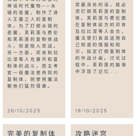
宫最深处的话，就必
神话时代魔物──水
须打倒芙莉莲的复制
镜的恶魔，制作了进
体。芙莉莲与费伦跟
入王墓之人的复制
在复制体前方的邓肯
体。为了打倒水镜的
及拉比涅等人会合，
恶魔，芙莉莲与费伦
魔法使们各自运用自
和芙莉莲的复制体战
己知道的情报和知
斗，但是陷入苦战。
识，拟定打倒复制体
另一方面，邓肯和拉
的作战计画。讨论过
比涅等人也展开和复
程中，芙莉莲的脑海
制体的战斗，而主考
中浮现了记忆……
官一级魔法使冉则的
复制体，则使用魔法
朝他们猛烈侵袭。
26/10/2025
19/10/2025
完美的复制体
攻略迷宫