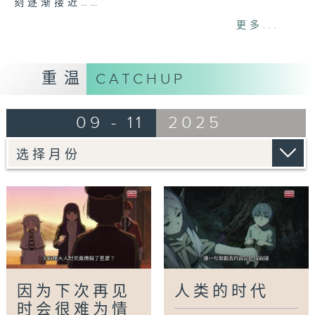
刻逐渐接近……
更多...
Tag:
魔法
,
冒险
,
史诗
,
动漫
,
芙莉莲
重温
CATCHUP
09 - 11
2025
因为下次再见
人类的时代
时会很难为情