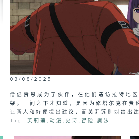
03/08/2025
僧侣赞恩成为了伙伴，在他们造访拉特地
架。一问之下才知道，是因为修塔尔克在费
让两人和好便提出建议，而芙莉莲则对给出建
Tag:
芙莉莲
,
动漫
,
史诗
,
冒险
,
魔法