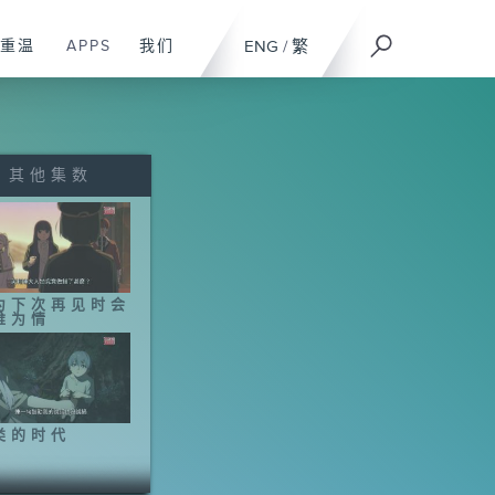
重温
APPS
我们
ENG
/
繁
其他集数
为下次再见时会
难为情
类的时代