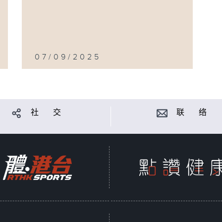
07/09/2025
社 交
联 络