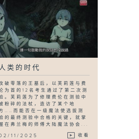
人类的时代
攻破零落的王墓后，以芙莉莲与费
伦为首的12名考生通过了第二次测
验。芙莉莲为了修理费伦在测验中
被粉碎的法杖，造访了某个地
方……而能否在一级魔法使选拔测
验的最终测验中合格的关键，就掌
握在弗兰梅的师傅大陆魔法协会...
02/11/2025
收看