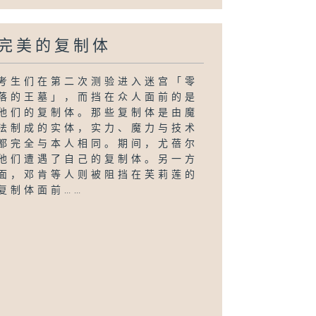
完美的复制体
考生们在第二次测验进入迷宫「零
落的王墓」，而挡在众人面前的是
他们的复制体。那些复制体是由魔
法制成的实体，实力、魔力与技术
都完全与本人相同。期间，尤蓓尔
他们遭遇了自己的复制体。另一方
面，邓肯等人则被阻挡在芙莉莲的
复制体面前……