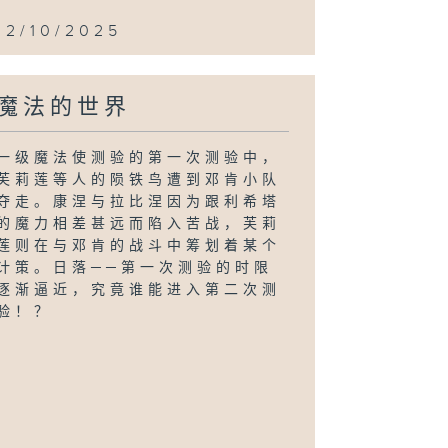
12/10/2025
魔法的世界
一级魔法使测验的第一次测验中，
芙莉莲等人的陨铁鸟遭到邓肯小队
夺走。康涅与拉比涅因为跟利希塔
的魔力相差甚远而陷入苦战，芙莉
莲则在与邓肯的战斗中筹划着某个
计策。日落──第一次测验的时限
逐渐逼近，究竟谁能进入第二次测
验！？