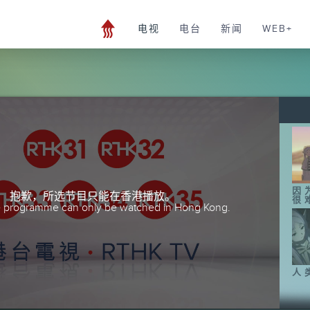
电视
电台
新闻
WEB+
因
抱歉，所选节目只能在香港播放。
很
he programme can only be watched in Hong Kong.
人