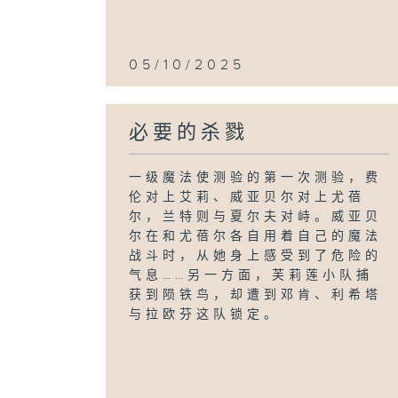
05/10/2025
必要的杀戮
一级魔法使测验的第一次测验，费
伦对上艾莉、威亚贝尔对上尤蓓
尔，兰特则与夏尔夫对峙。威亚贝
尔在和尤蓓尔各自用着自己的魔法
战斗时，从她身上感受到了危险的
气息……另一方面，芙莉莲小队捕
获到陨铁鸟，却遭到邓肯、利希塔
与拉欧芬这队锁定。