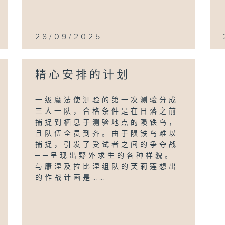
28/09/2025
精心安排的计划
一级魔法使测验的第一次测验分成
三人一队，合格条件是在日落之前
捕捉到栖息于测验地点的陨铁鸟，
且队伍全员到齐。由于陨铁鸟难以
捕捉，引发了受试者之间的争夺战
──呈现出野外求生的各种样貌。
与康涅及拉比涅组队的芙莉莲想出
的作战计画是……