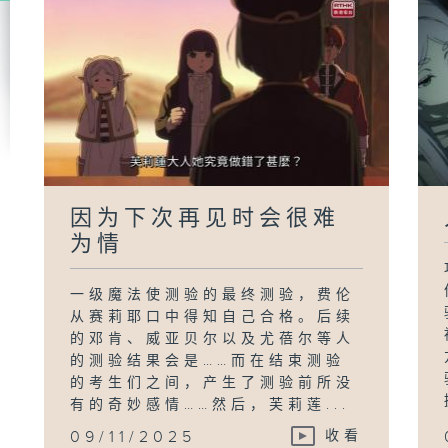
因为下次再见时会很难
为情
一级魔法使测验的最终测验，费伦
从赛莉耶口中得知自己合格。后续
的邓肯、威亚贝尔以及尤蓓尔等人
的测验结果会是……而在结束测验
的考生们之间，产生了测验前所没
有的奇妙感情……然后，芙莉莲...
09/11/2025
收看