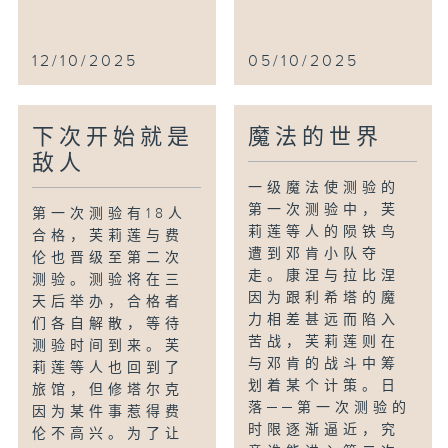
12/10/2025
05/10/2025
下次开始就是
魔法的世界
敌人
一级魔法使测验的
第一次测验中，芙
第一次测验有18人
莉莲等人的陨铁鸟
合格，芙莉莲与费
遭到邓肯小队夺
伦也晋级至第二次
走。康涅与拉比涅
测验。测验将在三
因为跟利希塔的魔
天后举办，合格者
力相差甚远而陷入
们各自解散，等待
苦战，芙莉莲则在
测验时间到来。芙
与邓肯的战斗中筹
莉莲等人也回到了
划着某个计策。日
旅馆，但修塔尔克
落──第一次测验的
因为某件事惹得费
时限逐渐逼近，究
伦不高兴。为了让