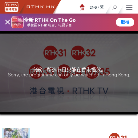
ENG
/
繁
×
全新 RTHK On The Go
取得
一手掌握 RTHK 电台、电视节目
抱歉，所选节目只能在香港播放。
Sorry, the programme can only be watched in Hong Kong.