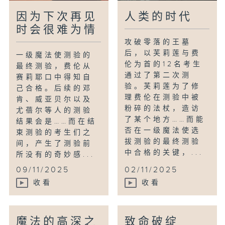
因为下次再见
人类的时代
时会很难为情
攻破零落的王墓
后，以芙莉莲与费
一级魔法使测验的
伦为首的12名考生
最终测验，费伦从
通过了第二次测
赛莉耶口中得知自
验。芙莉莲为了修
己合格。后续的邓
理费伦在测验中被
肯、威亚贝尔以及
粉碎的法杖，造访
尤蓓尔等人的测验
了某个地方……而能
结果会是……而在结
否在一级魔法使选
束测验的考生们之
拔测验的最终测验
间，产生了测验前
中合格的关键，...
所没有的奇妙感...
09/11/2025
02/11/2025
收看
收看
魔法的高深之
致命破绽