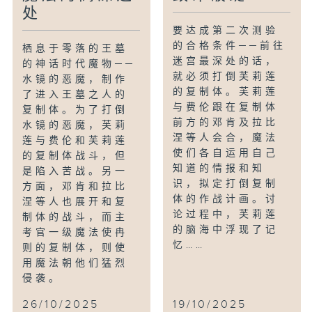
处
要达成第二次测验
的合格条件──前往
栖息于零落的王墓
迷宫最深处的话，
的神话时代魔物──
就必须打倒芙莉莲
水镜的恶魔，制作
的复制体。芙莉莲
了进入王墓之人的
与费伦跟在复制体
复制体。为了打倒
前方的邓肯及拉比
水镜的恶魔，芙莉
涅等人会合，魔法
莲与费伦和芙莉莲
使们各自运用自己
的复制体战斗，但
知道的情报和知
是陷入苦战。另一
识，拟定打倒复制
方面，邓肯和拉比
体的作战计画。讨
涅等人也展开和复
论过程中，芙莉莲
制体的战斗，而主
的脑海中浮现了记
考官一级魔法使冉
忆……
则的复制体，则使
用魔法朝他们猛烈
侵袭。
26/10/2025
19/10/2025