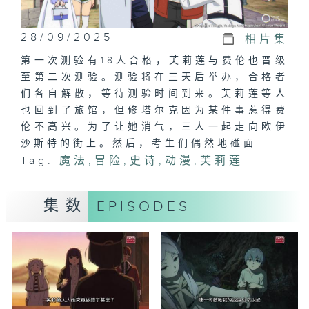
28/09/2025
相片集
第一次测验有18人合格，芙莉莲与费伦也晋级
至第二次测验。测验将在三天后举办，合格者
们各自解散，等待测验时间到来。芙莉莲等人
也回到了旅馆，但修塔尔克因为某件事惹得费
伦不高兴。为了让她消气，三人一起走向欧伊
沙斯特的街上。然后，考生们偶然地碰面……
Tag:
魔法
,
冒险
,
史诗
,
动漫
,
芙莉莲
集数
EPISODES