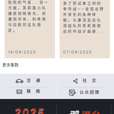
危险的气息……另一
发了受试者之间的
方面，芙莉莲小队
争夺战──呈现出野
捕获到陨铁鸟，却
外求生的各种样
遭到邓肯、利希塔
貌。与康涅及拉比
与拉欧芬这队锁
涅组队的芙莉莲想
定。
出的作战计画是……
14/09/2025
07/09/2025
更多集数 ...
交 通
社 交
联 络
公众回馈