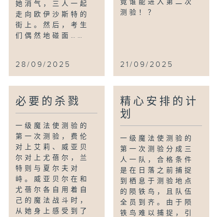
竟谁能进入第二次
她消气，三人一起
测验！？
走向欧伊沙斯特的
街上。然后，考生
们偶然地碰面……
28/09/2025
21/09/2025
必要的杀戮
精心安排的计
划
一级魔法使测验的
第一次测验，费伦
一级魔法使测验的
对上艾莉、威亚贝
第一次测验分成三
尔对上尤蓓尔，兰
人一队，合格条件
特则与夏尔夫对
是在日落之前捕捉
峙。威亚贝尔在和
到栖息于测验地点
尤蓓尔各自用着自
的陨铁鸟，且队伍
己的魔法战斗时，
全员到齐。由于陨
从她身上感受到了
铁鸟难以捕捉，引