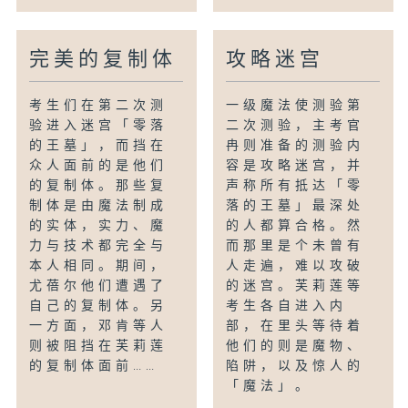
完美的复制体
攻略迷宫
考生们在第二次测
一级魔法使测验第
验进入迷宫「零落
二次测验，主考官
的王墓」，而挡在
冉则准备的测验内
众人面前的是他们
容是攻略迷宫，并
的复制体。那些复
声称所有抵达「零
制体是由魔法制成
落的王墓」最深处
的实体，实力、魔
的人都算合格。然
力与技术都完全与
而那里是个未曾有
本人相同。期间，
人走遍，难以攻破
尤蓓尔他们遭遇了
的迷宫。芙莉莲等
自己的复制体。另
考生各自进入内
一方面，邓肯等人
部，在里头等待着
则被阻挡在芙莉莲
他们的则是魔物、
的复制体面前……
陷阱，以及惊人的
「魔法」。