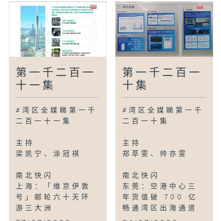
第一千二百一
第一千二百一
十一集
十集
#湾区全媒睇第一千
#湾区全媒睇第一千
二百一十一集
二百一十集
主持
主持
梁凯宁、涂冠祺
郑萃雯、帅亦雯
南北快闪
南北快闪
上海：「维京伊敦
东莞：空港中心三
号」邮轮六十天环
年货值破 700 亿
游三大洲
畅通湾区出海通道
...
...