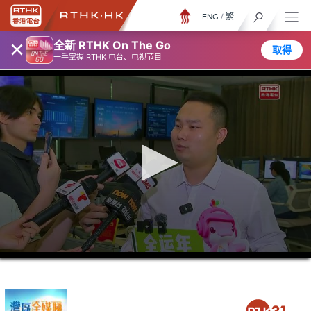
ENG
/
繁
×
全新 RTHK On The Go
取得
一手掌握 RTHK 电台、电视节目
0
seconds
of
26
minutes,
7