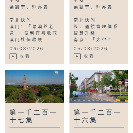
主持
主持
杭州：碧波戏水绿意沁心
梁凯宁、帅亦雯
梁凯宁、帅亦雯
南北快闪
南北快闪
澳门：「粤澳养老
长江通航管理体系
通+」便利在粤收取
智慧升级
澳门社保款项
南京：「太空西...
...
06/08/2026
05/08/2026
收看
收看
第一千二百一
第一千二百一
十七集
十六集