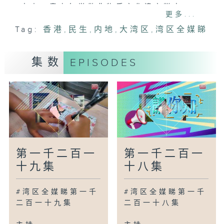
中山：青少年学做非物质文化遗产糕点
更多...
苏州：创新梨宴为食客带来全新味觉体验
Tag:
香港
,
民生
,
内地
,
大湾区
,
湾区全媒睇
清远：举办壮家戏水节
上海：在全国最高悬空餐厅吃西餐
集数
EPISODES
广为人知
广州：跟着高速服务区去旅游
广州：地铁试行「闸机常开门」模式
广州：多项举措保障十五运会顺利举行
广州：培育低空飞行人才
湾区新里程
南京：外国汉学家体验非物质文化遗产技艺
第一千二百一
第一千二百一
杭州：夜游西湖小岛
十九集
十八集
太原：看动物收集印章
中山：藏粤情中国心
#湾区全媒睇第一千
#湾区全媒睇第一千
长春：持续推进伊通河综合治理
二百一十九集
二百一十八集
鸟瞰神州