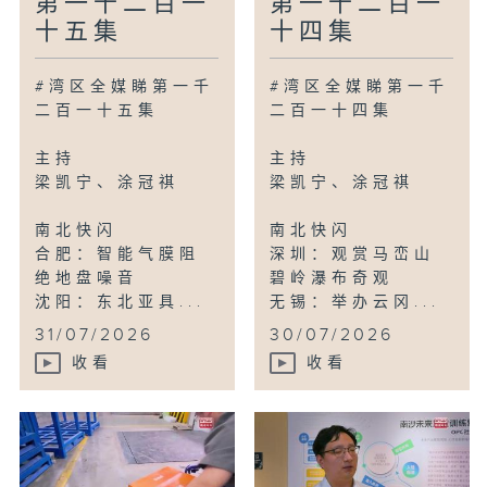
第一千二百一
第一千二百一
十五集
十四集
#湾区全媒睇第一千
#湾区全媒睇第一千
二百一十五集
二百一十四集
主持
主持
梁凯宁、涂冠祺
梁凯宁、涂冠祺
南北快闪
南北快闪
合肥：智能气膜阻
深圳：观赏马峦山
绝地盘噪音
碧岭瀑布奇观
沈阳：东北亚具...
无锡：举办云冈...
31/07/2026
30/07/2026
收看
收看