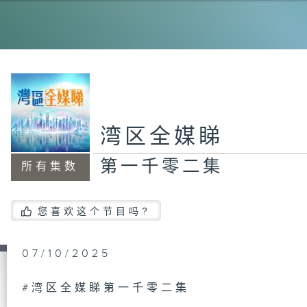
第
集
第
湾区全媒睇
集
第一千零二集
所有集数
第
您喜欢这个节目吗?
集
07/10/2025
第
#湾区全媒睇第一千零二集
集