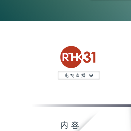
0
seconds
of
26
minutes,
7
seconds
Volume
90%
电视直播
内容