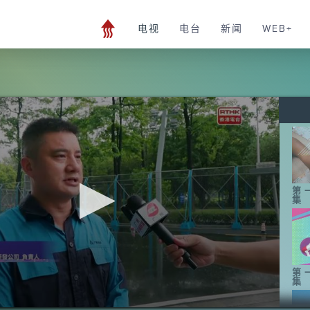
电视
电台
新闻
WEB+
第
集
第
集