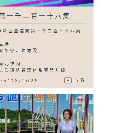
第一千二百一十八集
#湾区全媒睇第一千二百一十八集
主持
梁凯宁、帅亦雯
南北快闪
长江通航管理体系智慧升级
...
05/08/2026
收看