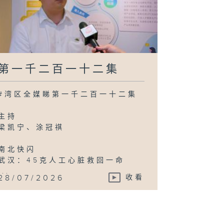
第一千二百一十二集
#湾区全媒睇第一千二百一十二集
主持
梁凯宁、涂冠祺
南北快闪
武汉：45克人工心脏救回一命
...
28/07/2026
收看