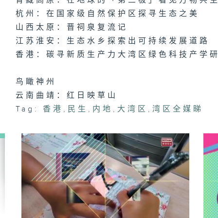
青藏高原：在地球的「第三极」看见万物共
杭州：在国家级自然保护区探寻生态之美
山西太原：晋祠泉复流记
江苏淮安：生态水乡探索出可持续发展道路
香港：碳寻新质生产力大湾区绿色科技产学
鸟瞰神州
云南曲靖：红日映草山
Tag:
香港
,
民生
,
内地
,
大湾区
,
湾区全媒睇