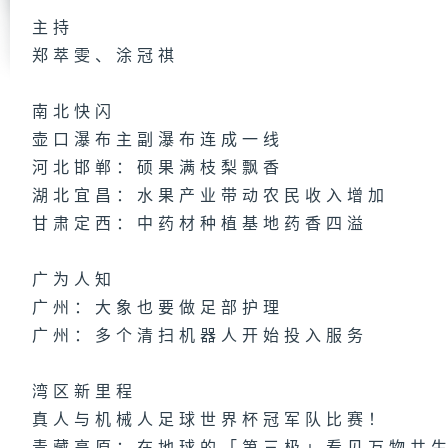
主持
郑萃雯、涂冠祺
第
集
南北快闪
壶口瀑布主副瀑布连成一线
河北邯郸：硕果满枝梨飘香
湖北宜昌：水果产业带动农民收入增加
第
集
甘肃定西：中药材种植基地药香四溢
广为人知
广州：大象也要做足部护理
第
集
广州：多个清扫机器人开始投入服务
湾区新里程
真人与机械人足球世界杯冠军队比赛！
第