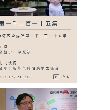
第一千二百一十五集
#湾区全媒睇第一千二百一十五集
主持
梁凯宁、涂冠祺
南北快闪
合肥：智能气膜阻绝地盘噪音
...
31/07/2026
收看