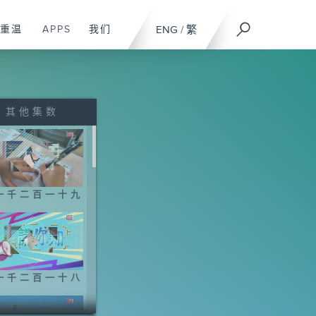
重温
APPS
我们
ENG
/
繁
其他集数
一千二百一十九
一千二百一十八