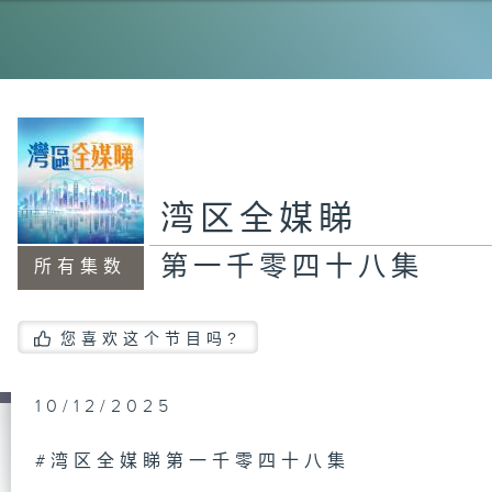
第
集
第
集
湾区全媒睇
第一千零四十八集
所有集数
第
集
您喜欢这个节目吗?
10/12/2025
第
集
#湾区全媒睇第一千零四十八集