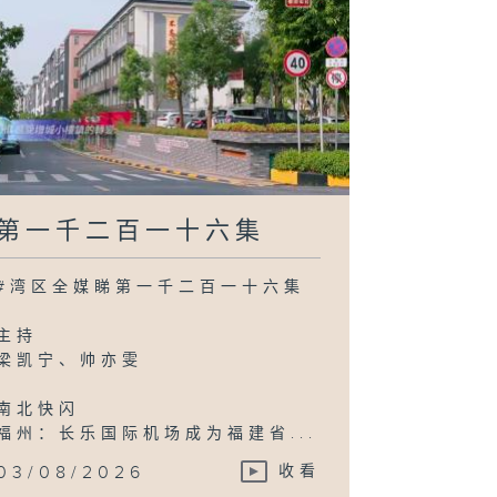
第一千二百一十六集
#湾区全媒睇第一千二百一十六集
主持
梁凯宁、帅亦雯
南北快闪
福州：长乐国际机场成为福建省...
03/08/2026
收看