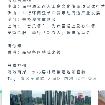
湾区新里程
中山：深中通道西人工岛文化旅游项目试行
佛山：举行环两江单车赛带动周边产业发展
澳门：举办澳琴露营节
上海：「音乐餐车」为病童送上爱心午餐
安徽合肥：举行「新农人」趣味运动会
讲你知
香港：品尝各区特式米线
鸟瞰神州
滇池南岸：水杉层林尽染湿地如画卷
Tag:
湾区全媒睇
,
大湾区
,
内地
,
民生
,
香港