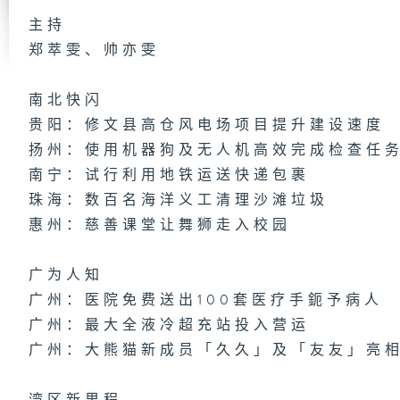
主持
郑萃雯、帅亦雯
第
集
南北快闪
贵阳：修文县高仓风电场项目提升建设速度
扬州：使用机器狗及无人机高效完成检查任
第
南宁：试行利用地铁运送快递包裹
集
珠海：数百名海洋义工清理沙滩垃圾
惠州：慈善课堂让舞狮走入校园
广为人知
第
集
广州：医院免费送出100套医疗手鈪予病人
广州：最大全液冷超充站投入营运
广州：大熊猫新成员「久久」及「友友」亮
第
集