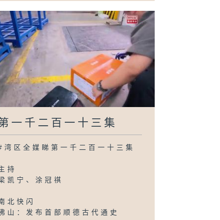
第一千二百一十三集
#湾区全媒睇第一千二百一十三集
主持
梁凯宁、涂冠祺
南北快闪
佛山：发布首部顺德古代通史