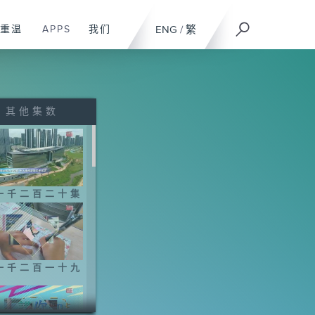
重温
APPS
我们
ENG
/
繁
其他集数
一千二百二十集
一千二百一十九