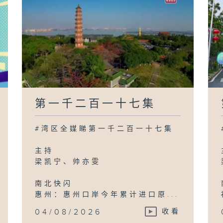
第一千二百一十七集
#湾区全媒睇第一千二百一十七集
主持
梁凯宁、帅亦雯
南北快闪
惠州：惠州口岸今年累计进口原...
04/08/2026
收看