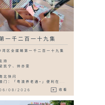
第一千二百一十九集
#湾区全媒睇第一千二百一十九集
主持
梁凯宁、帅亦雯
南北快闪
澳门：「粤澳养老通+」便利在...
06/08/2026
收看