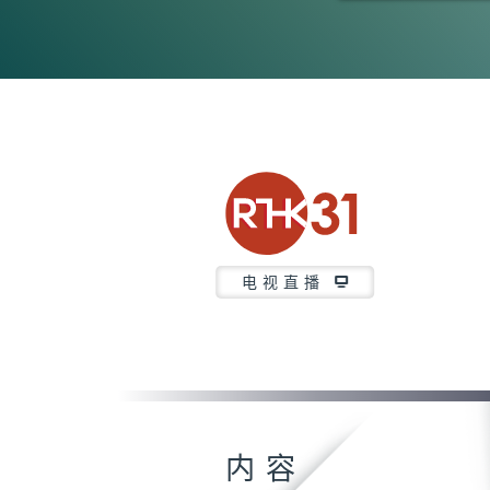
0
seconds
of
26
minutes,
7
seconds
Volume
90%
电视直播
内容