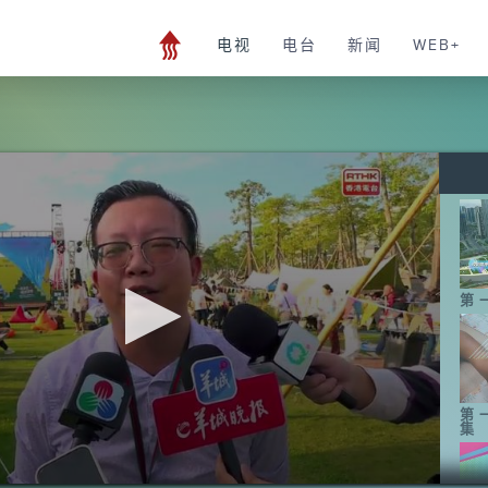
电视
电台
新闻
WEB+
第
第
集