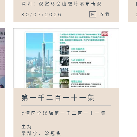
深圳：观赏马峦山碧岭瀑布奇观
...
30/07/2026
收看
第一千二百一十一集
#湾区全媒睇第一千二百一十一集
主持
梁凯宁、涂冠祺