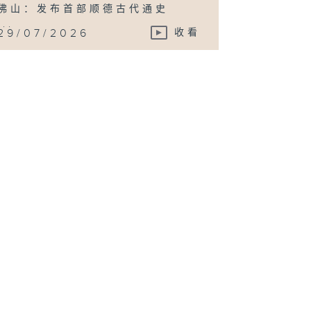
佛山：发布首部顺德古代通史
...
29/07/2026
收看