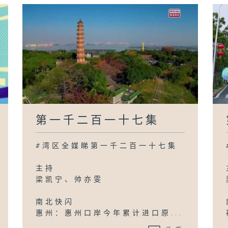
第一千二百一十七集
#湾区全媒睇第一千二百一十七集
主持
梁凯宁、帅亦雯
南北快闪
惠州：惠州口岸今年累计进口原...