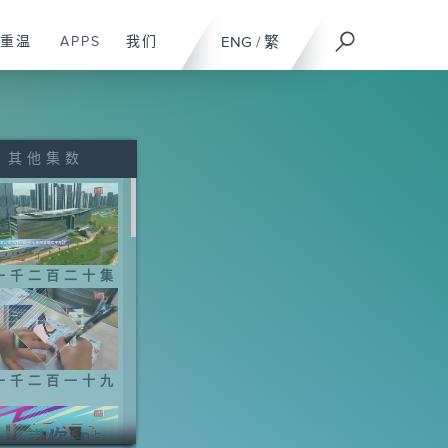
重温
APPS
我们
ENG
/
繁
其他集数
一千二百二十集
一千二百一十九