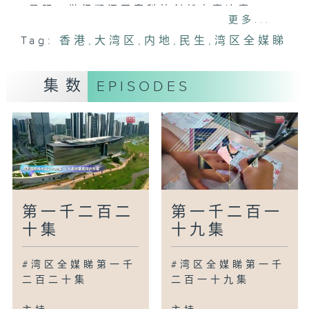
昆明：举行澜湄国家科技创新大赛决赛
更多...
珠海：万山群岛举行矶钓精英邀请赛
Tag:
香港
,
大湾区
,
内地
,
民生
,
湾区全媒睇
中山：首批自动驾驶物流车投入使用
苏州：进行『无人机进校园』支援计划
佛山：佛山市博物馆举行亲子文化日
集数
EPISODES
广为人知
广州：举行春季大型综合招聘会
广州：学校举办全班级参与篮球联赛
广州：南沙大派甘蔗到高等院校及医院
湾区新里程
香港：举行慈善音乐会为大埔火灾灾民筹款
第一千二百二
第一千二百一
香港：国际笙簧节揭幕千人合奏刷新世界纪
十集
十九集
录
深圳：推行工业上楼解决空间不足
#湾区全媒睇第一千
#湾区全媒睇第一千
东莞：举办第五十五届国际家具展
二百二十集
二百一十九集
福州：传承山葡萄藤编技艺