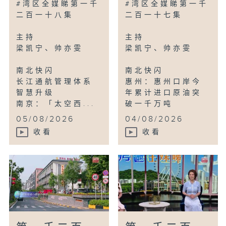
#湾区全媒睇第一千
#湾区全媒睇第一千
二百一十八集
二百一十七集
主持
主持
梁凯宁、帅亦雯
梁凯宁、帅亦雯
南北快闪
南北快闪
长江通航管理体系
惠州：惠州口岸今
智慧升级
年累计进口原油突
南京：「太空西...
破一千万吨
...
05/08/2026
04/08/2026
收看
收看