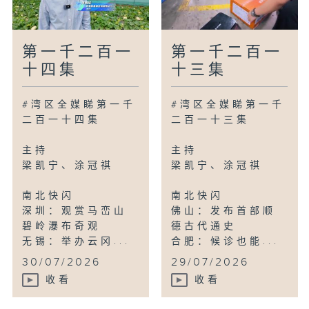
第一千二百一
第一千二百一
十四集
十三集
#湾区全媒睇第一千
#湾区全媒睇第一千
二百一十四集
二百一十三集
主持
主持
梁凯宁、涂冠祺
梁凯宁、涂冠祺
南北快闪
南北快闪
深圳：观赏马峦山
佛山：发布首部顺
碧岭瀑布奇观
德古代通史
无锡：举办云冈...
合肥：候诊也能...
30/07/2026
29/07/2026
收看
收看