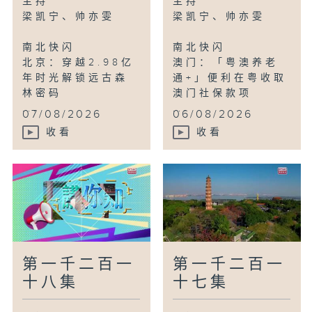
主持
主持
心系家国
梁凯宁、帅亦雯
梁凯宁、帅亦雯
香港：举行与甘肃省学生交流活动
南北快闪
南北快闪
北京：穿越2.98亿
澳门：「粤澳养老
鸟瞰神州
年时光解锁远古森
通+」便利在粤收取
安徽黄山：江畔春意浓山水入画来
林密码
澳门社保款项
...
...
07/08/2026
06/08/2026
收看
收看
第一千二百一
第一千二百一
十八集
十七集