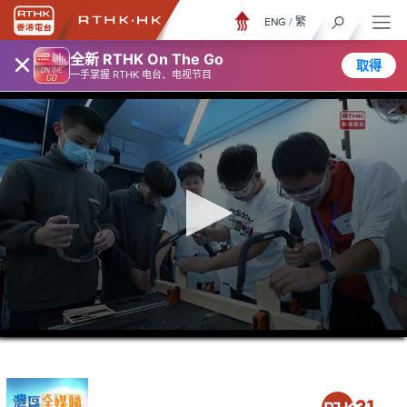
ENG
/
繁
×
全新 RTHK On The Go
取得
一手掌握 RTHK 电台、电视节目
0
seconds
of
26
minutes,
6