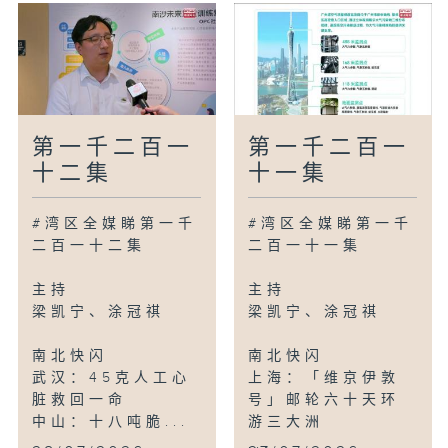
第一千二百一
第一千二百一
十二集
十一集
#湾区全媒睇第一千
#湾区全媒睇第一千
二百一十二集
二百一十一集
主持
主持
梁凯宁、涂冠祺
梁凯宁、涂冠祺
南北快闪
南北快闪
武汉：45克人工心
上海：「维京伊敦
脏救回一命
号」邮轮六十天环
中山：十八吨脆...
游三大洲
...