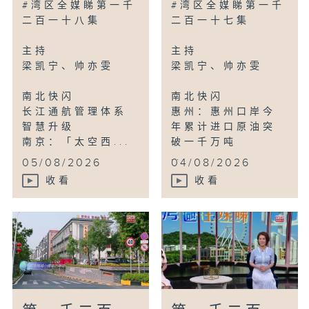
#湾区全媒睇第一千
#湾区全媒睇第一千
二百一十八集
二百一十七集
主持
主持
梁凯宁、帅亦雯
梁凯宁、帅亦雯
南北快闪
南北快闪
长江通航管理体系
惠州：惠州口岸今
智慧升级
年累计进口原油突
南京：「太空西...
破一千万吨
...
05/08/2026
04/08/2026
收看
收看