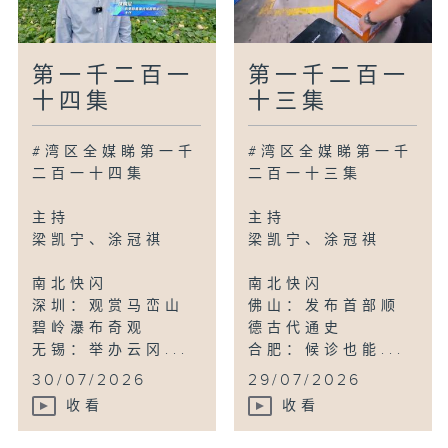
第一千二百一
第一千二百一
十四集
十三集
#湾区全媒睇第一千
#湾区全媒睇第一千
二百一十四集
二百一十三集
主持
主持
梁凯宁、涂冠祺
梁凯宁、涂冠祺
南北快闪
南北快闪
深圳：观赏马峦山
佛山：发布首部顺
碧岭瀑布奇观
德古代通史
无锡：举办云冈...
合肥：候诊也能...
30/07/2026
29/07/2026
收看
收看