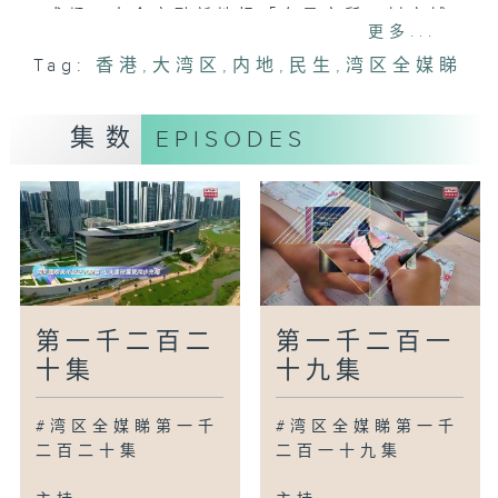
成都：古今交融新地标「奎星文所」树立城
更多...
市文化
Tag:
香港
,
大湾区
,
内地
,
民生
,
湾区全媒睇
上海：上海时装周上演跨界创意秀
澳门：113名保安学员毕业投身纪律部队
珠海：邂逅中华白海豚！纪录电影走进高校
集数
EPISODES
佛山：剑指百亿新蓝海！佛山市宠物行业协
会成立
广为人知
广州：岭南木棉红焕新文商旅消费新场景
广州：一站一主题羊角影像馆系列展览启幕
广州：湾区微短剧产业联盟成立
第一千二百二
第一千二百一
湾区新里程
十集
十九集
天津：游船升级服务游客极致观光体验
苏州：拙政园苏博大食堂开业！
#湾区全媒睇第一千
#湾区全媒睇第一千
二百二十集
二百一十九集
讲你知
香港：发掘美孚隐世美食