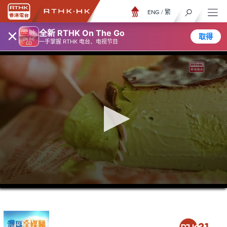
ENG
/
繁
×
全新 RTHK On The Go
取得
一手掌握 RTHK 电台、电视节目
0
seconds
of
26
minutes,
6