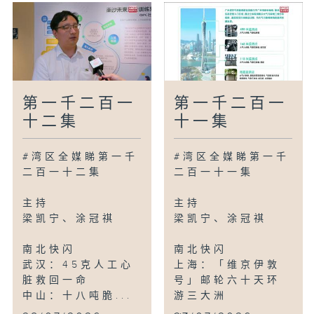
第一千二百一
第一千二百一
十二集
十一集
#湾区全媒睇第一千
#湾区全媒睇第一千
二百一十二集
二百一十一集
主持
主持
梁凯宁、涂冠祺
梁凯宁、涂冠祺
南北快闪
南北快闪
武汉：45克人工心
上海：「维京伊敦
脏救回一命
号」邮轮六十天环
中山：十八吨脆...
游三大洲
...