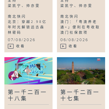
主持
主持
梁凯宁、帅亦雯
梁凯宁、帅亦雯
鸟瞰神州
南北快闪
南北快闪
太原：鱼鳞叠瀑美景重现
北京：穿越2.98亿
澳门：「粤澳养老
年时光解锁远古森
通+」便利在粤收取
林密码
澳门社保款项
...
...
07/08/2026
06/08/2026
收看
收看
第一千二百一
第一千二百一
十八集
十七集