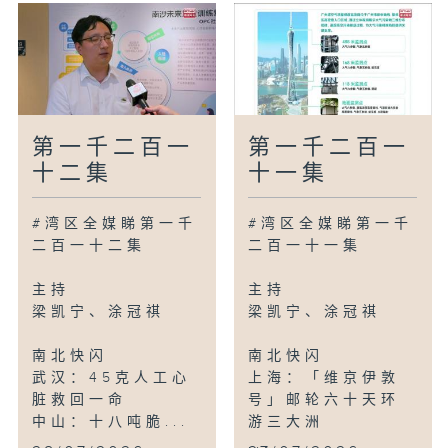
第一千二百一
第一千二百一
十二集
十一集
#湾区全媒睇第一千
#湾区全媒睇第一千
二百一十二集
二百一十一集
主持
主持
梁凯宁、涂冠祺
梁凯宁、涂冠祺
南北快闪
南北快闪
武汉：45克人工心
上海：「维京伊敦
脏救回一命
号」邮轮六十天环
中山：十八吨脆...
游三大洲
...