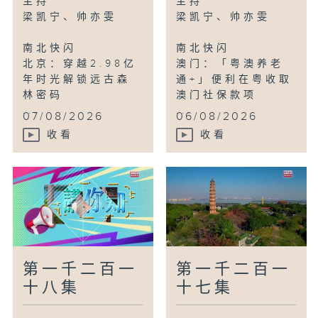
主持
主持
四川阿坝：群鸟云集若尔盖湿地
梁凯宁、帅亦雯
梁凯宁、帅亦雯
南北快闪
南北快闪
北京：穿越2.98亿
澳门：「粤澳养老
年时光解锁远古森
通+」便利在粤收取
林密码
澳门社保款项
...
...
07/08/2026
06/08/2026
收看
收看
第一千二百一
第一千二百一
十八集
十七集