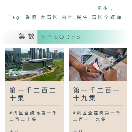
贵阳：举行展现贵州风情的路边音乐会
更多...
中山：推出深中跨市公交人才月票
Tag:
香港
,
大湾区
,
内地
,
民生
,
湾区全媒睇
扬州：首个警用太仓犬实战基地投入使用
惠州：首间公立托育中心启用
荆州：数十万尾中华鲟放归长江
集数
EPISODES
广为人知
广州：自动驾驶的士新品牌下半年投入服务
广州：亚洲最大室内滑雪公园正式启用
广州：推行校长学生同枱吃饭
湾区新里程
南京：利用AI协助种植雨花茶
第一千二百二
第一千二百一
杭州：人工智能催生新兴职业
十集
十九集
南宁：无人驾驶智慧物流让生活更便利
清远：行人过路处加设蓝道将人车分流
#湾区全媒睇第一千
#湾区全媒睇第一千
江门：认识当地新建墙绘公园
二百二十集
二百一十九集
鸟瞰神州