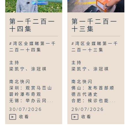
第一千二百一
第一千二百一
十四集
十三集
#湾区全媒睇第一千
#湾区全媒睇第一千
二百一十四集
二百一十三集
主持
主持
梁凯宁、涂冠祺
梁凯宁、涂冠祺
南北快闪
南北快闪
深圳：观赏马峦山
佛山：发布首部顺
碧岭瀑布奇观
德古代通史
无锡：举办云冈...
合肥：候诊也能...
30/07/2026
29/07/2026
收看
收看