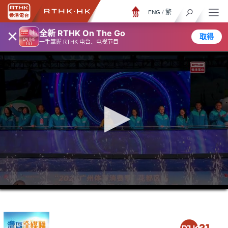
ENG
/
繁
×
全新 RTHK On The Go
取得
一手掌握 RTHK 电台、电视节目
0
seconds
of
0
seconds