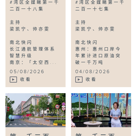
#湾区全媒睇第一千
#湾区全媒睇第一千
二百一十八集
二百一十七集
主持
主持
梁凯宁、帅亦雯
梁凯宁、帅亦雯
南北快闪
南北快闪
长江通航管理体系
惠州：惠州口岸今
智慧升级
年累计进口原油突
南京：「太空西...
破一千万吨
...
05/08/2026
04/08/2026
收看
收看