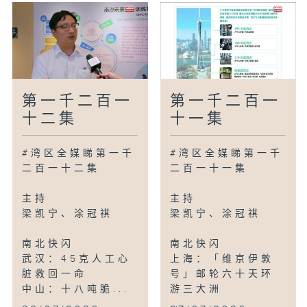
第一千二百一
第一千二百一
十二集
十一集
#湾区全媒睇第一千
#湾区全媒睇第一千
二百一十二集
二百一十一集
主持
主持
梁凯宁、涂冠祺
梁凯宁、涂冠祺
南北快闪
南北快闪
武汉：45克人工心
上海：「维京伊敦
脏救回一命
号」邮轮六十天环
中山：十八吨脆...
游三大洲
...