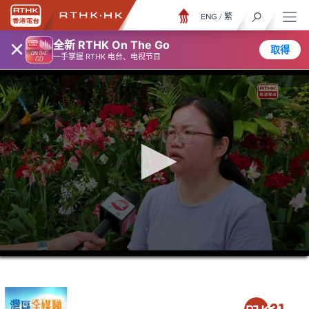
ENG
/
繁
×
全新 RTHK On The Go
取得
一手掌握 RTHK 电台、电视节目
0
seconds
of
26
minutes,
7