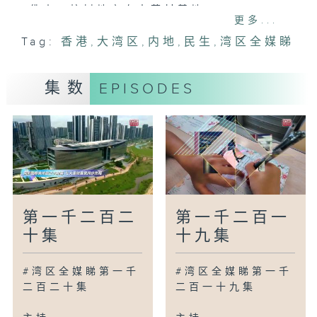
佛山：桉树地变身中药材基地
更多...
江门：小沉香做成大产业
Tag:
香港
,
大湾区
,
内地
,
民生
,
湾区全媒睇
珠海：金湾马友鱼入选「粤字号」
澳门：「澳门无锡美馔交流会」促进两地美
食文化往来
集数
EPISODES
苏州：打通航空物流新方案
广为人知
广州：艺术类专场招聘 AI技能受青睐
广州：2026「兰缘盛荟·花开越秀」文旅
周开启
广州：朱顶红新品种亮相奇花「接力」登场
第一千二百二
第一千二百一
湾区新里程
十集
十九集
中山：昔日桥下闲置地建成滨江新乐园
清远：银发康养慢旅游
#湾区全媒睇第一千
#湾区全媒睇第一千
南通：崇川区再添一所足球特色学校
二百二十集
二百一十九集
海口：第六届中国国际消费品博览会举行
合肥：去逍遥津公园赴「国色」之约