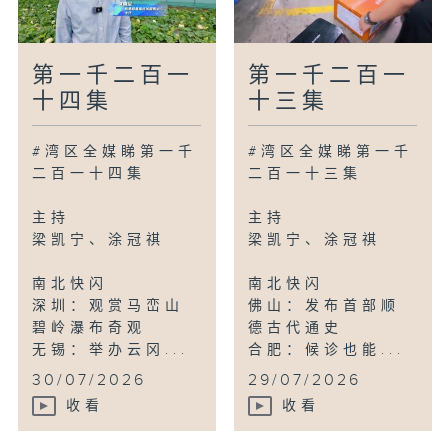
第一千二百一
第一千二百一
十四集
十三集
#湾区全媒睇第一千
#湾区全媒睇第一千
二百一十四集
二百一十三集
主持
主持
梁凯宁、涂冠祺
梁凯宁、涂冠祺
南北快闪
南北快闪
深圳：观赏马峦山
佛山：发布首部顺
碧岭瀑布奇观
德古代通史
无锡：举办云冈...
合肥：候诊也能...
30/07/2026
29/07/2026
收看
收看