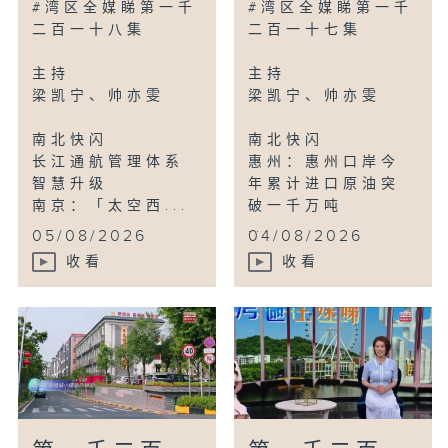
#湾区全媒睇第一千
#湾区全媒睇第一千
二百一十八集
二百一十七集
主持
主持
梁凯宁、帅亦雯
梁凯宁、帅亦雯
南北快闪
南北快闪
长江通航管理体系
惠州：惠州口岸今
智慧升级
年累计进口原油突
南京：「太空西...
破一千万吨
...
05/08/2026
04/08/2026
收看
收看