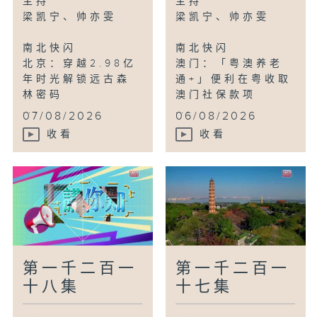
主持
主持
沈阳：浑河两岸成市民「微度假」新去处
梁凯宁、帅亦雯
梁凯宁、帅亦雯
南北快闪
南北快闪
讲你知
北京：穿越2.98亿
澳门：「粤澳养老
香港：活化旧油麻地警署
年时光解锁远古森
通+」便利在粤收取
林密码
澳门社保款项
鸟瞰神州
...
...
07/08/2026
06/08/2026
无锡：惠山古镇杜鹃花海进入观赏期
收看
收看
第一千二百一
第一千二百一
十八集
十七集