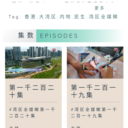
深圳：举行《2026 深圳餐饮高质量产业
更多...
大会》
Tag:
香港
,
大湾区
,
内地
,
民生
,
湾区全媒睇
中山：国际采购商赴中山追加灯饰订单
清远：于交通安全岛安装伸展式天幕
澳门：「麦麦」绘本解读澳门赛车文化
集数
EPISODES
南京：2026南京赛艇大师赛于玄武湖开赛
广为人知
广州：学校举办不同阅读活动
广州：广州塔举办机器人伙拍真人合奏的音
乐会
广州：欣赏话剧《三家巷》首场预演
第一千二百二
第一千二百一
湾区新里程
十集
十九集
天津：小学生以天津快板唱出当地故事
珠海：企业应用先进电脑扫描于食品检测
#湾区全媒睇第一千
#湾区全媒睇第一千
苏州：发布狮子林苏州园林太湖石色谱
二百二十集
二百一十九集
杭州：网友构思金沙湖「心湖猫」意念成为
实景