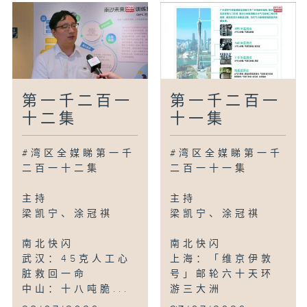
第一千二百一
第一千二百一
十二集
十一集
#湾区全媒睇第一千
#湾区全媒睇第一千
二百一十二集
二百一十一集
主持
主持
梁凯宁、涂冠祺
梁凯宁、涂冠祺
南北快闪
南北快闪
武汉：45克人工心
上海：「维京伊敦
脏救回一命
号」邮轮六十天环
中山：十八吨脆...
游三大洲
...