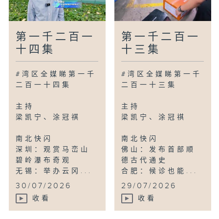
第一千二百一
第一千二百一
十四集
十三集
#湾区全媒睇第一千
#湾区全媒睇第一千
二百一十四集
二百一十三集
主持
主持
梁凯宁、涂冠祺
梁凯宁、涂冠祺
南北快闪
南北快闪
深圳：观赏马峦山
佛山：发布首部顺
碧岭瀑布奇观
德古代通史
无锡：举办云冈...
合肥：候诊也能...
30/07/2026
29/07/2026
收看
收看