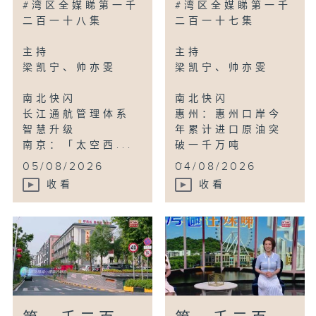
#湾区全媒睇第一千
#湾区全媒睇第一千
二百一十八集
二百一十七集
主持
主持
梁凯宁、帅亦雯
梁凯宁、帅亦雯
南北快闪
南北快闪
长江通航管理体系
惠州：惠州口岸今
智慧升级
年累计进口原油突
南京：「太空西...
破一千万吨
...
05/08/2026
04/08/2026
收看
收看