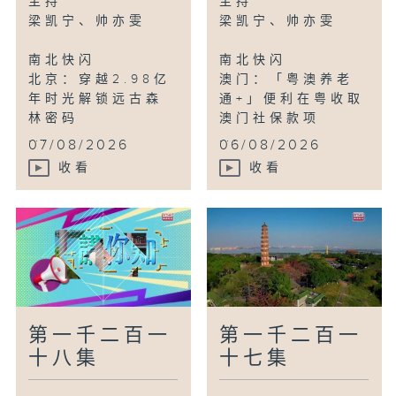
主持
主持
哈尔滨：哈尔滨极地公园「咩咩农场」开幕
梁凯宁、帅亦雯
梁凯宁、帅亦雯
南北快闪
南北快闪
鸟瞰神州
北京：穿越2.98亿
澳门：「粤澳养老
山东郯城：欣赏千亩木绣球盛放美景
年时光解锁远古森
通+」便利在粤收取
林密码
澳门社保款项
...
...
07/08/2026
06/08/2026
收看
收看
第一千二百一
第一千二百一
十八集
十七集