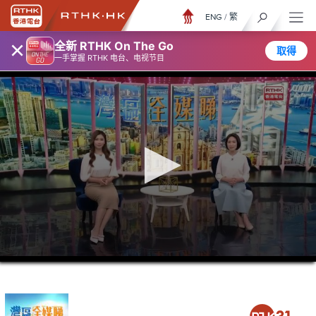
ENG
/
繁
×
全新 RTHK On The Go
取得
一手掌握 RTHK 电台、电视节目
0
seconds
of
26
minutes,
7