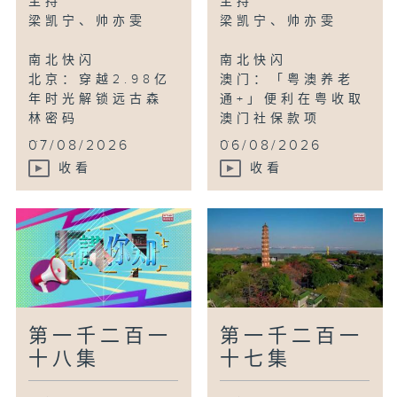
主持
主持
鸟瞰神州
梁凯宁、帅亦雯
梁凯宁、帅亦雯
河北北戴河：「鸟浪」奇观
南北快闪
南北快闪
北京：穿越2.98亿
澳门：「粤澳养老
年时光解锁远古森
通+」便利在粤收取
林密码
澳门社保款项
...
...
07/08/2026
06/08/2026
收看
收看
第一千二百一
第一千二百一
十八集
十七集