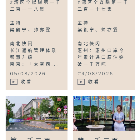
#湾区全媒睇第一千
#湾区全媒睇第一千
二百一十八集
二百一十七集
主持
主持
梁凯宁、帅亦雯
梁凯宁、帅亦雯
南北快闪
南北快闪
长江通航管理体系
惠州：惠州口岸今
智慧升级
年累计进口原油突
南京：「太空西...
破一千万吨
...
05/08/2026
04/08/2026
收看
收看