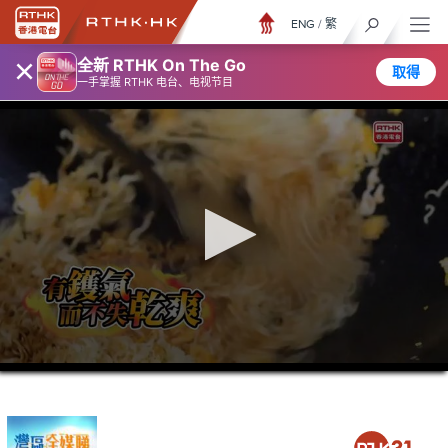
ENG
/
繁
×
全新 RTHK On The Go
取得
一手掌握 RTHK 电台、电视节目
0
seconds
of
0
seconds