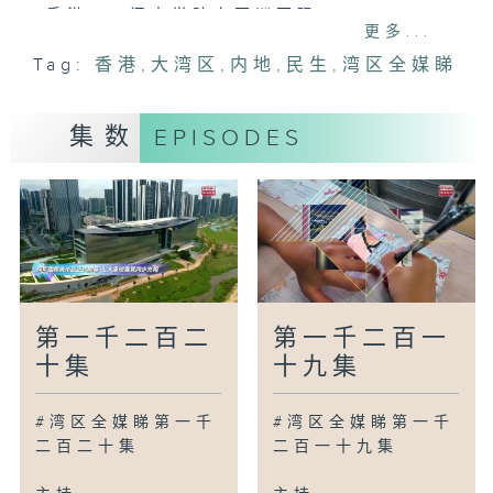
香港：八间大学跻身亚洲百强
更多...
南宁：邕州古城国潮巡游启幕
Tag:
香港
,
大湾区
,
内地
,
民生
,
湾区全媒睇
澳门：「休」游巴士带旺社区经济
惠州：官立中小学全面安装冷气
哈尔滨：风筝飞舞其乐融融
集数
EPISODES
广为人知
广州：兰缘盛荟里的古城故事
广州：24小时书店令书香飘进乡村
广州：老旧小区大变身
湾区新里程
武汉：机器人实现量产
第一千二百二
第一千二百一
无锡：培训机器人投入服务
十集
十九集
南京：宁马线开通打造双城「同城生活」
#湾区全媒睇第一千
#湾区全媒睇第一千
讲你知
二百二十集
二百一十九集
香港：大埔翠怡花园及旧墟美食游