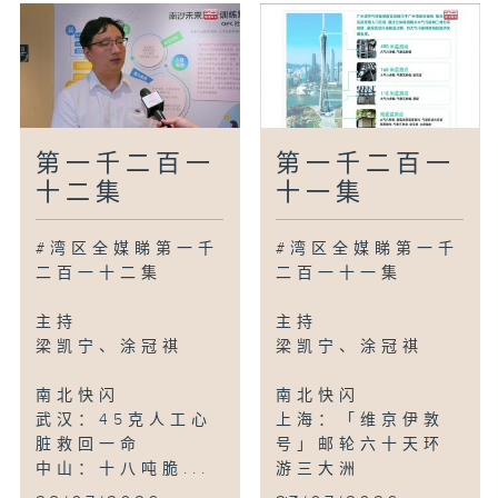
第一千二百一
第一千二百一
十二集
十一集
#湾区全媒睇第一千
#湾区全媒睇第一千
二百一十二集
二百一十一集
主持
主持
梁凯宁、涂冠祺
梁凯宁、涂冠祺
南北快闪
南北快闪
武汉：45克人工心
上海：「维京伊敦
脏救回一命
号」邮轮六十天环
中山：十八吨脆...
游三大洲
...