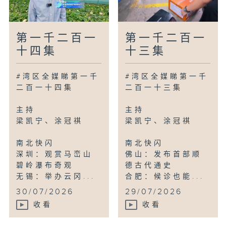
第一千二百一
第一千二百一
十四集
十三集
#湾区全媒睇第一千
#湾区全媒睇第一千
二百一十四集
二百一十三集
主持
主持
梁凯宁、涂冠祺
梁凯宁、涂冠祺
南北快闪
南北快闪
深圳：观赏马峦山
佛山：发布首部顺
碧岭瀑布奇观
德古代通史
无锡：举办云冈...
合肥：候诊也能...
30/07/2026
29/07/2026
收看
收看