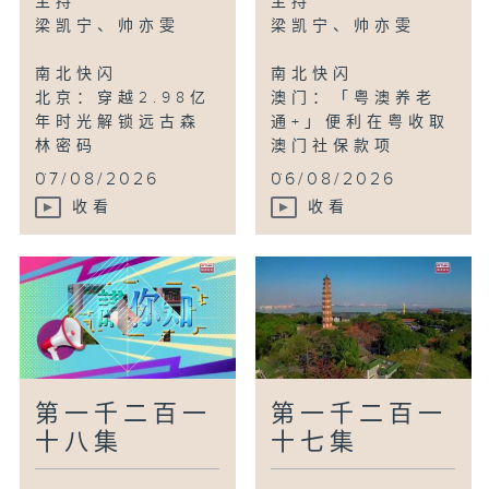
主持
主持
梁凯宁、帅亦雯
梁凯宁、帅亦雯
鸟瞰神州
南北快闪
南北快闪
甘肃武威：感受大漠湖泽生态风光
北京：穿越2.98亿
澳门：「粤澳养老
年时光解锁远古森
通+」便利在粤收取
林密码
澳门社保款项
...
...
07/08/2026
06/08/2026
收看
收看
第一千二百一
第一千二百一
十八集
十七集