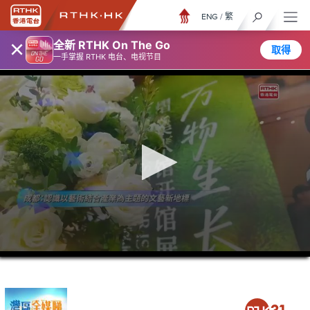
ENG
/
繁
×
全新 RTHK On The Go
取得
一手掌握 RTHK 电台、电视节目
0
seconds
of
26
minutes,
7