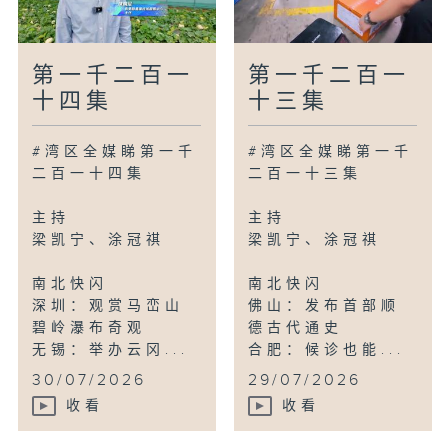
第一千二百一
第一千二百一
十四集
十三集
#湾区全媒睇第一千
#湾区全媒睇第一千
二百一十四集
二百一十三集
主持
主持
梁凯宁、涂冠祺
梁凯宁、涂冠祺
南北快闪
南北快闪
深圳：观赏马峦山
佛山：发布首部顺
碧岭瀑布奇观
德古代通史
无锡：举办云冈...
合肥：候诊也能...
30/07/2026
29/07/2026
收看
收看