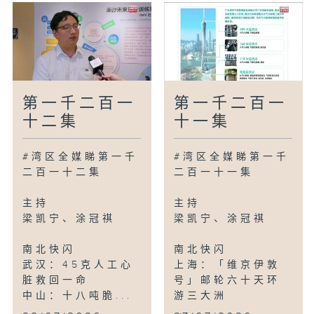
第一千二百一
第一千二百一
十二集
十一集
#湾区全媒睇第一千
#湾区全媒睇第一千
二百一十二集
二百一十一集
主持
主持
梁凯宁、涂冠祺
梁凯宁、涂冠祺
南北快闪
南北快闪
武汉：45克人工心
上海：「维京伊敦
脏救回一命
号」邮轮六十天环
中山：十八吨脆...
游三大洲
...