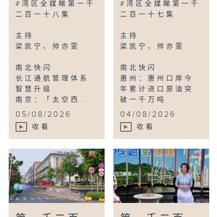
#湾区全媒睇第一千
#湾区全媒睇第一千
二百一十八集
二百一十七集
主持
主持
梁凯宁、帅亦雯
梁凯宁、帅亦雯
南北快闪
南北快闪
长江通航管理体系
惠州：惠州口岸今
智慧升级
年累计进口原油突
南京：「太空西...
破一千万吨
...
05/08/2026
04/08/2026
收看
收看