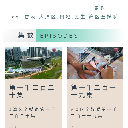
珠海横琴：举行2026横琴-澳门国际数字
更多...
艺术博览会
Tag:
香港
,
大湾区
,
内地
,
民生
,
湾区全媒睇
江门：龙湾路沿线展开墙绘美化工程
重庆永川：举行篮球嘉年华带动当地客流
无锡：梅园花溪月季花盛放
集数
EPISODES
广西靖西：游客感受果园采摘果实乐趣
广为人知
广州：南沙举行大学生国际文化节
广州：荔枝林下种咖啡
湾区新里程
惠州：认识一间主打平价自助餐的「社区食
第一千二百二
第一千二百一
堂」
十集
十九集
梅州：林业人员营救雀鸟记
成都：认识以艺术结合产业为主题的文艺新
#湾区全媒睇第一千
#湾区全媒睇第一千
地标
二百二十集
二百一十九集
合肥：举行科技创新成果转化交易会
苏州：举办首届「太湖瑰谷玫瑰节」