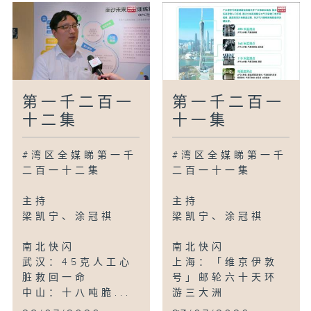
第一千二百一
第一千二百一
十二集
十一集
#湾区全媒睇第一千
#湾区全媒睇第一千
二百一十二集
二百一十一集
主持
主持
梁凯宁、涂冠祺
梁凯宁、涂冠祺
南北快闪
南北快闪
武汉：45克人工心
上海：「维京伊敦
脏救回一命
号」邮轮六十天环
中山：十八吨脆...
游三大洲
...