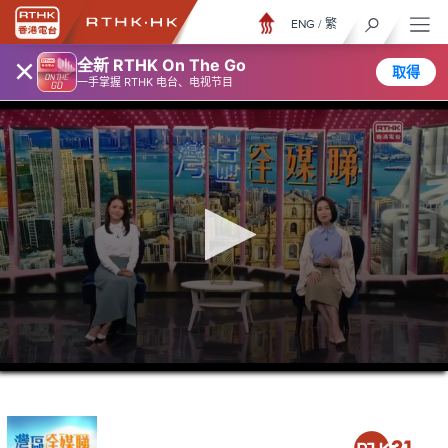
ENG
/
繁
×
全新 RTHK On The Go
取得
一手掌握 RTHK 电台、电视节目
0
seconds
of
26
minutes,
7