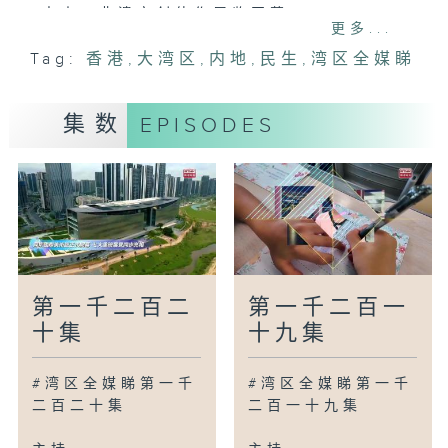
中山：非遗文创佳作展览开幕
更多...
苏州：纪录电影《我在苏州学非遗》首映
Tag:
香港
,
大湾区
,
内地
,
民生
,
湾区全媒睇
清远：国家级非遗代表性传承人亲身授艺
百色：「抢花炮」开赛精彩赛事展现非遗魅
力
集数
EPISODES
合肥：凤阳花鼓健身操交流赛以舞传非遗
广为人知
广州：粤港澳学生同台齐诵读中华经典美文
广州：树熊(考拉)保育二十周年将迎野化放
归自然
广州：老城巷陌咖啡飘香
第一千二百二
第一千二百一
湾区新里程
十集
十九集
惠州：首届岭南工艺美术文化周启动
南宁：壮锦闪耀世界杯赛场
#湾区全媒睇第一千
#湾区全媒睇第一千
兰州：青年传承人为非遗打开新出路
二百二十集
二百一十九集
淄博：体验千年技艺带动文旅发展
西安：非遗工坊破局突围