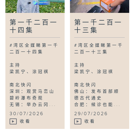
第一千二百一
第一千二百一
十四集
十三集
#湾区全媒睇第一千
#湾区全媒睇第一千
二百一十四集
二百一十三集
主持
主持
梁凯宁、涂冠祺
梁凯宁、涂冠祺
南北快闪
南北快闪
深圳：观赏马峦山
佛山：发布首部顺
碧岭瀑布奇观
德古代通史
无锡：举办云冈...
合肥：候诊也能...
30/07/2026
29/07/2026
收看
收看