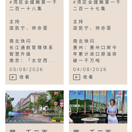
#湾区全媒睇第一千
#湾区全媒睇第一千
二百一十八集
二百一十七集
主持
主持
梁凯宁、帅亦雯
梁凯宁、帅亦雯
南北快闪
南北快闪
长江通航管理体系
惠州：惠州口岸今
智慧升级
年累计进口原油突
南京：「太空西...
破一千万吨
...
05/08/2026
04/08/2026
收看
收看