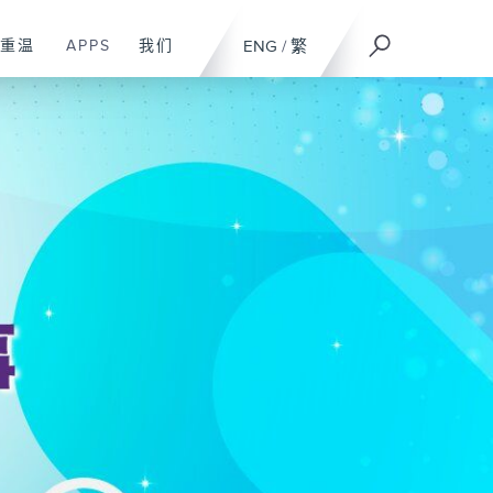
重温
APPS
我们
ENG
/
繁