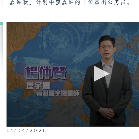
嘉许状」计划中获嘉许的十位杰出公务员。
0
01/04/2026
seconds
of