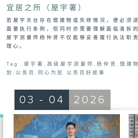
5
宜居之所（屋宇署）
minutes,
7
seconds
Volume
若屋宇天台存在僭建物或失修情况，便必须
90%
面要执行条例，但同时亦需要理解面临清拆
屋宇测量师杨仲贤不仅能够妥善履行执法职
理心。
Tag:
屋宇署
,
高级屋宇测量师
,
杨仲贤
,
僭建
划
,
公务员
,
同心为民 公务员好故事
03 - 04
2026