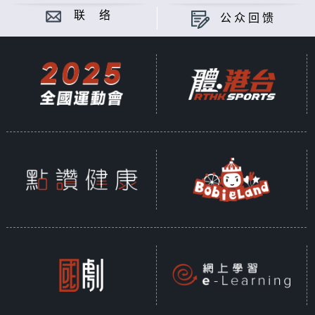
联 络
公众回馈