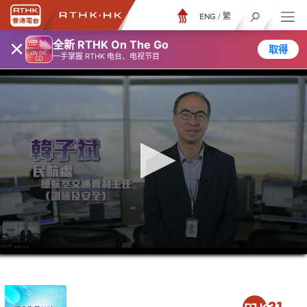
ENG
/
繁
×
全新 RTHK On The Go
取得
一手掌握 RTHK 电台、电视节目
0
seconds
of
0
seconds