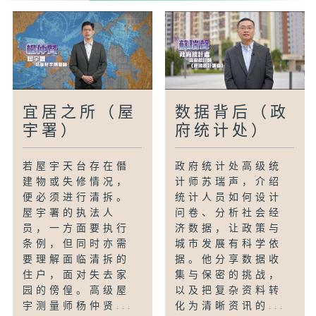
宜居之所（屋
数据背后（政
宇署）
府统计处）
若屋宇天台存在僭
政府统计处高级统
建物或失修情况，
计师苏瑞声，介绍
便必须进行清拆。
统计人员如何设计
屋宇署的执法人
问卷、分析社会经
员，一方面要执行
济数据，让政策与
条例，但同时亦需
城市发展有科学依
要理解面临清拆的
据。他分享数据收
住户，面对失去家
集与保密的挑战，
园的傍偟。高级屋
以及把复杂资料转
宇测量师杨仲贤...
化为清晰资讯的...