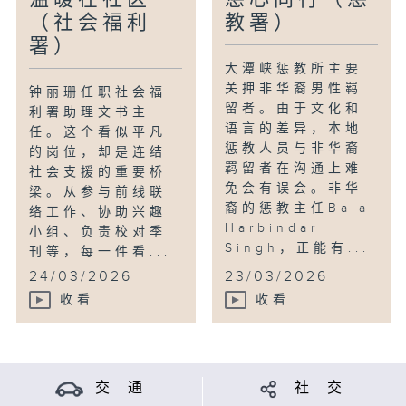
（社会福利
教署）
署）
大潭峡惩教所主要
关押非华裔男性羁
钟丽珊任职社会福
留者。由于文化和
利署助理文书主
语言的差异，本地
任。这个看似平凡
惩教人员与非华裔
的岗位，却是连结
羁留者在沟通上难
社会支援的重要桥
免会有误会。非华
梁。从参与前线联
裔的惩教主任Bala
络工作、协助兴趣
Harbindar
小组、负责校对季
Singh，正能有...
刊等，每一件看...
24/03/2026
23/03/2026
收看
收看
交 通
社 交