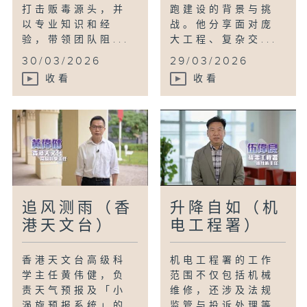
打击贩毒源头，并
跑建设的背景与挑
以专业知识和经
战。他分享面对庞
验，带领团队阻...
大工程、复杂交...
30/03/2026
29/03/2026
收看
收看
追风测雨（香
升降自如（机
港天文台）
电工程署）
香港天文台高级科
机电工程署的工作
学主任黄伟健，负
范围不仅包括机械
责天气预报及「小
维修，还涉及法规
涡旋预报系统」的
监管与投诉处理等