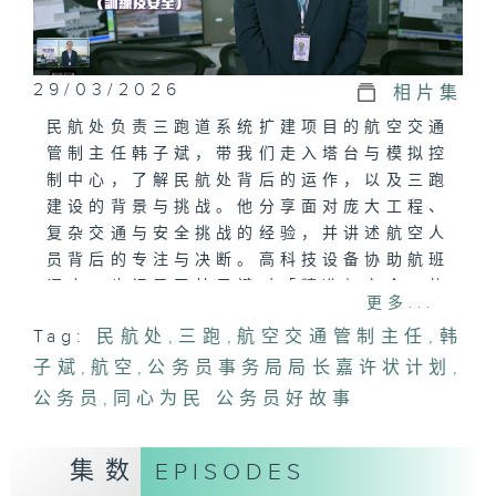
29/03/2026
相片集
民航处负责三跑道系统扩建项目的航空交通
管制主任韩子斌，带我们走入塔台与模拟控
制中心，了解民航处背后的运作，以及三跑
建设的背景与挑战。他分享面对庞大工程、
复杂交通与安全挑战的经验，并讲述航空人
员背后的专注与决断。高科技设备协助航班
调度，也记录了韩子斌对「精准与安全」的
更多...
信念——每一个指令，都是守护天空的承
Tag:
民航处
,
三跑
,
航空交通管制主任
,
韩
诺。
子斌
,
航空
,
公务员事务局局长嘉许状计划
,
公务员
,
同心为民 公务员好故事
集数
EPISODES