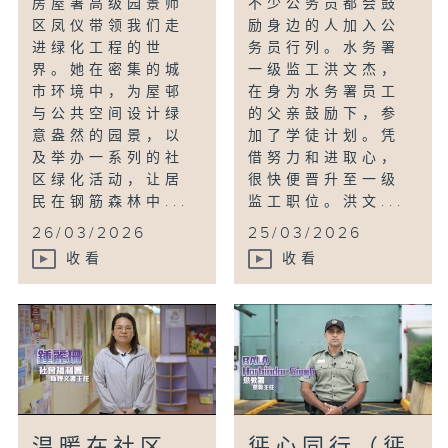
房屋署高级园景师
不少公务员都会鼓
区凤仪带领我们走
励身边的人加入公
进绿化工程的世
务员行列。水务署
界。她在密集的城
一级监工洪文杰，
市环境中，为屋邨
在身为水务署员工
与公共空间设计绿
的父亲鼓励下，参
意盎然的园景，以
加了学徒计划。凭
及举办一系列的社
借努力和进取心，
区绿化活动，让居
很快便晋升至一级
民在钢筋森林中...
监工职位。洪文...
26/03/2026
25/03/2026
收看
收看
温暖在社区
惩心同行（惩