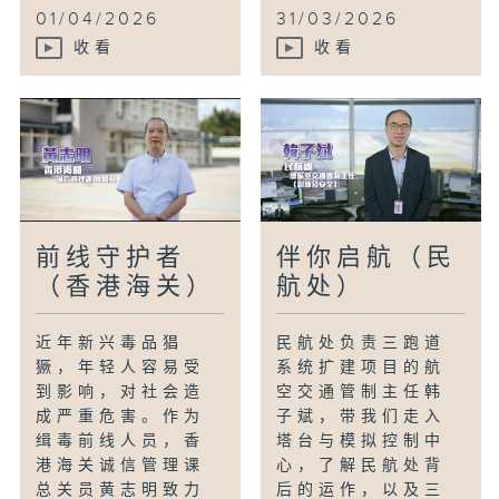
01/04/2026
31/03/2026
收看
收看
前线守护者
伴你启航（民
（香港海关）
航处）
近年新兴毒品猖
民航处负责三跑道
獗，年轻人容易受
系统扩建项目的航
到影响，对社会造
空交通管制主任韩
成严重危害。作为
子斌，带我们走入
缉毒前线人员，香
塔台与模拟控制中
港海关诚信管理课
心，了解民航处背
总关员黄志明致力
后的运作，以及三