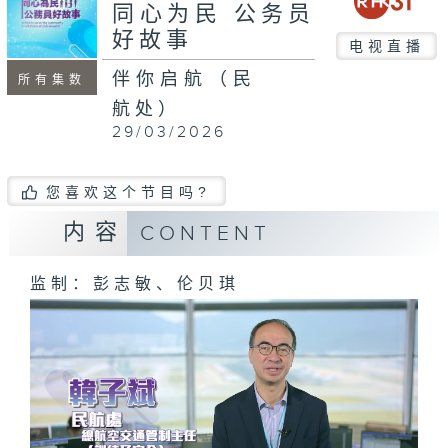
同心为民 公务员
好故事
电视直播
伴你启航（民
所有集数
航处）
29/03/2026
您喜欢这个节目吗?
内容
CONTENT
监制：彭志敏、伦贝琪