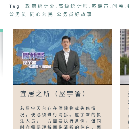
Tag:
政府统计处
,
高级统计师
,
苏瑞声
,
问卷
,
公务员
,
同心为民 公务员好故事
宜居之所（屋宇署）
若屋宇天台存在僭建物或失修情
况，便必须进行清拆。屋宇署的执
法人员，一方面要执行条例，但同
时亦需要理解面临清拆的住户，面