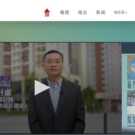
电视
电台
新闻
WEB+
宜
署
前
海