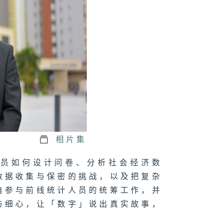
承新力量（水务
）
暖在社区（社会
利署）
相片集
心同行（惩教
）
人员如何设计问卷、分析社会经济数
数据收集与保密的挑战，以及把复杂
自参与前线统计人员的统筹工作，并
与细心，让「数字」说出真实故事，