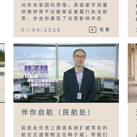
对失去家园的傍偟。高级屋宇测量
师杨仲贤不仅能够妥善履行执法职
责，亦充份展现了对受影响市民...
01/04/2026
收看
伴你启航（民航处）
民航处负责三跑道系统扩建项目的
航空交通管制主任韩子斌，带我们