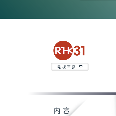
0
seconds
of
5
minutes,
7
seconds
Volume
90%
电视直播
内容