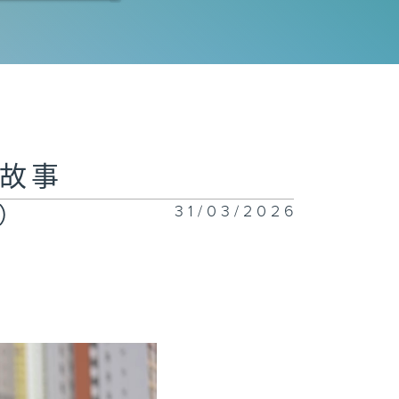
你启航（民航
）
风测雨（香港天
台）
好故事
31/03/2026
）
降自如（机电工
署）
建绿家园（房屋
）