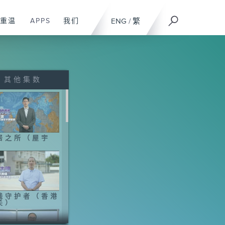
重温
APPS
我们
ENG
/
繁
其他集数
居之所（屋宇
）
线守护者（香港
关）