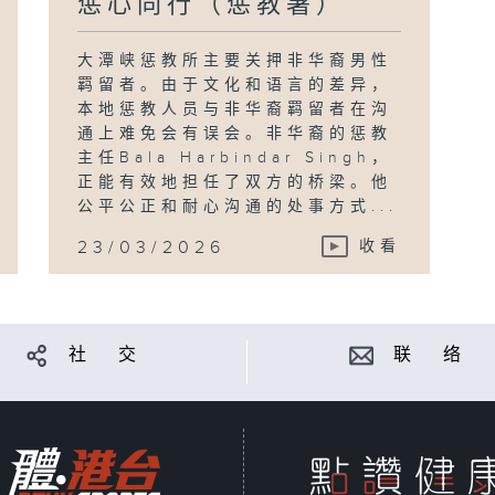
惩心同行（惩教署）
大潭峡惩教所主要关押非华裔男性
羁留者。由于文化和语言的差异，
本地惩教人员与非华裔羁留者在沟
通上难免会有误会。非华裔的惩教
主任Bala Harbindar Singh，
正能有效地担任了双方的桥梁。他
公平公正和耐心沟通的处事方式...
23/03/2026
收看
社 交
联 络