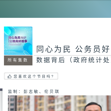
伴
处
追
文
同心为民 公务员
数据背后（政府统计处
所有集数
升
程
您喜欢这个节目吗?
监制：彭志敏、伦贝琪
共
署