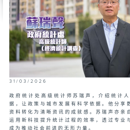
传
署
温
福
31/03/2026
惩
署
政府统计处高级统计师苏瑞声，介绍统计
据，让政策与城市发展有科学依据。他分享
资料转化为清晰资讯的成就感。苏瑞声亦亲
运用新科技提升统计过程的效率，透过专业
成为推动社会前进的无形力量。