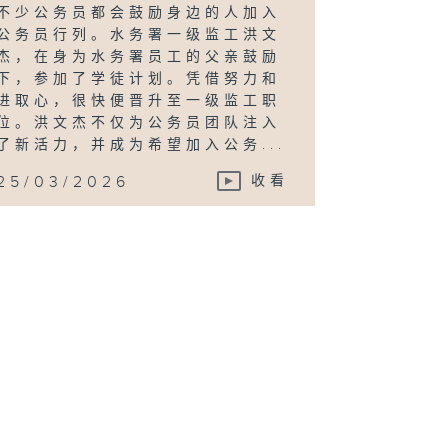
不少公务员都会鼓励身边的人加入
公务员行列。水务署一级监工洪文
杰，在身为水务署员工的父亲鼓励
下，参加了学徒计划。凭借努力和
进取心，很快便晋升至一级监工职
位。洪文杰不仅为公务员团队注入
了新活力，并成为希望加入公务...
25/03/2026
收看