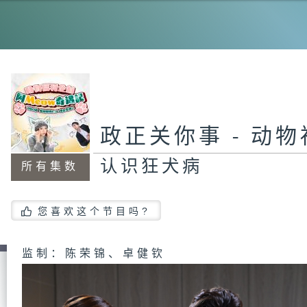
政正关你事 - 动
认识狂犬病
所有集数
您喜欢这个节目吗?
监制：陈荣锦、卓健钦