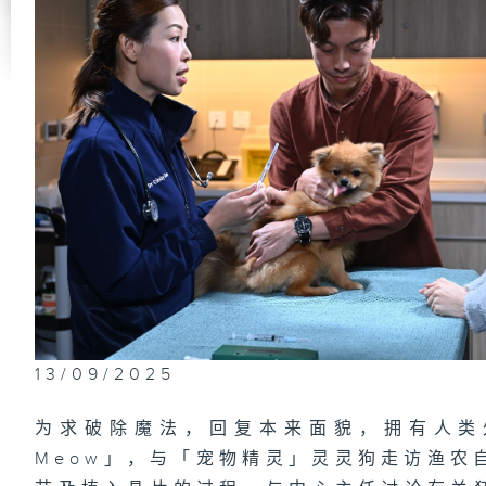
13/09/2025
为求破除魔法，回复本来面貌，拥有人类
Meow」，与「宠物精灵」灵灵狗走访渔农