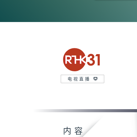
0
seconds
of
5
minutes,
37
seconds
Volume
90%
电视直播
内容