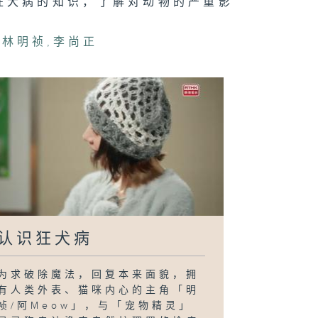
狂犬病的知识，了解对动物的严重影
,
林明祯
,
李尚正
认识狂犬病
为求破除魔法，回复本来面貌，拥
有人类外表、猫咪内心的主角「明
祯/阿Meow」，与「宠物精灵」