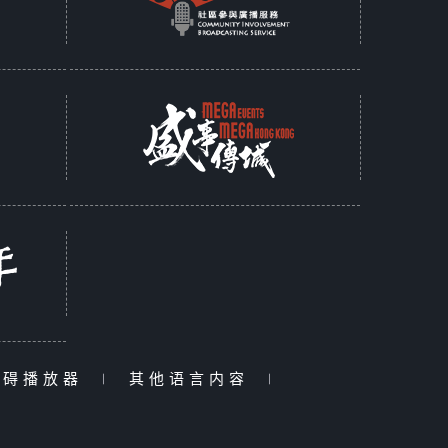
障碍播放器
|
其他语言内容
|