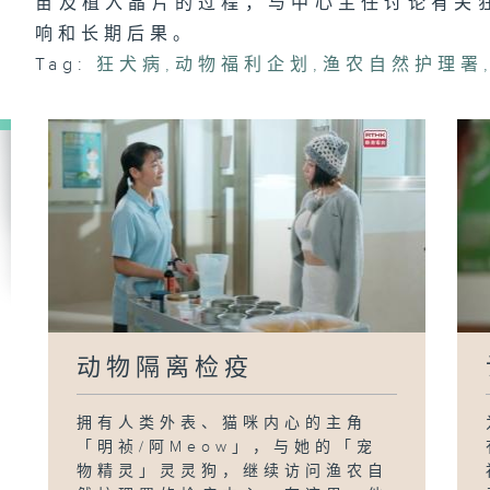
苗及植入晶片的过程，与中心主任讨论有关
响和长期后果。
Tag:
狂犬病
,
动物福利企划
,
渔农自然护理署
动物隔离检疫
拥有人类外表、猫咪内心的主角
「明祯/阿Meow」，与她的「宠
物精灵」灵灵狗，继续访问渔农自