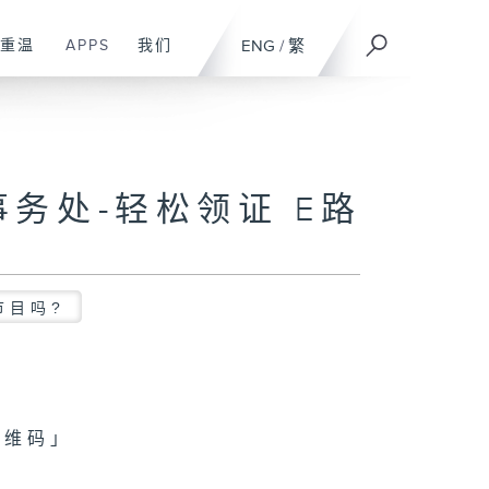
重温
APPS
我们
ENG
/
繁
务处-轻松领证 E路
节目吗?
二维码」