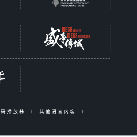
障碍播放器
|
其他语言内容
|