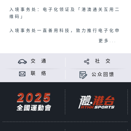
入境事务处：电子化领证及「港澳通关互用二
维码」
入境事务处一直善用科技，致力推行电子化申
请。自2024年12月13日起，它便提升了
更多...
「申请个人证件服务站」的功能，市民可以同
时申请身份证及护照。主持人余咏茵Alice来
到香港入境事务处总部，体验最新的证件申请
交 通
社 交
流程，并与入境处代表对谈，了解电子化服务
的优势。Alice打算利用省下来的时间去澳门
联 络
公众回馈
游玩，她更成功取得「港澳通关小贴士」，入
境澳门就无往而不利了。