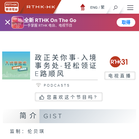
ENG
/
繁
×
全新 RTHK On The Go
取得
一手掌握 RTHK 电台、电视节目
政正关你事-入境
事务处-轻松领证
E路顺风
电视直播
PODCASTS
您喜欢这个节目吗?
简介
GIST
监制：伦贝琪