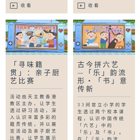
收看
收看
「寻味籍
古今拼六艺
贯」：亲子厨
—「乐」韵流
艺比赛
形・「书」意
传新
活动由天主教香港
教区主办，让学生
33间官立小学的学
透过研习活动，深
生透过两个校本课
入认识丰富多彩的
程，认识中国传统
籍贯传统，并以展
「六艺」中的
览活动及亲子厨艺
「乐」及「书」。
比赛，让学生展示
在「『乐』韵流