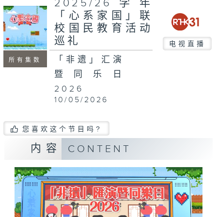
2025/26学年
seconds
「心系家国」联
校国民教育活动
巡礼
电视直播
「非遗」汇演
所有集数
暨同乐日
2026
10/05/2026
您喜欢这个节目吗?
内容
CONTENT