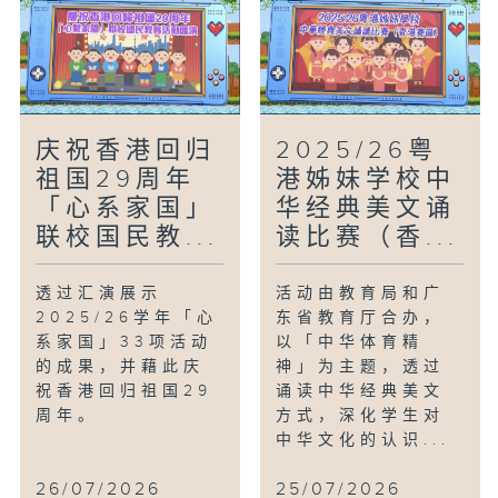
庆祝香港回归
2025/26粤
祖国29周年
港姊妹学校中
「心系家国」
华经典美文诵
联校国民教...
读比赛（香...
透过汇演展示
活动由教育局和广
2025/26学年「心
东省教育厅合办，
系家国」33项活动
以「中华体育精
的成果，并藉此庆
神」为主题，透过
祝香港回归祖国29
诵读中华经典美文
周年。
方式，深化学生对
中华文化的认识...
26/07/2026
25/07/2026