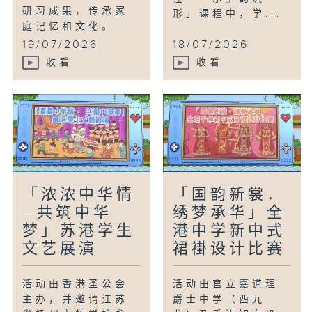
研习成果，传承家
形」课程中，学...
庭记忆和文化。
19/07/2026
18/07/2026
收看
收看
「浓浓中华情
「国韵新裳．
· 共筑中华
绣梦承华」全
梦」苏港学生
港中学新中式
文艺展演
裙褂设计比赛
活动由香港圣公会
活动由官立嘉道理
主办，并邀请江苏
爵士中学（西九