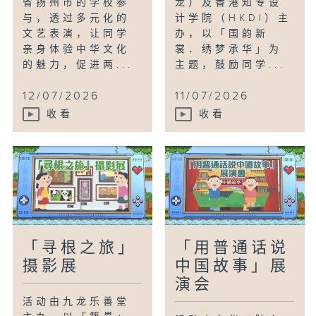
省扬州市的学校参
龙）及香港知专设
与，透过多元化的
计学院（HKDI）主
文艺表演，让同学
办，以「国韵新
亲身体验中华文化
裳．绣梦承华」为
的魅力，促进两...
主题，鼓励同学...
12/07/2026
11/07/2026
收看
收看
「寻根之旅」
「用普通话说
摄影展
中国故事」展
演会
活动由九龙乐善堂