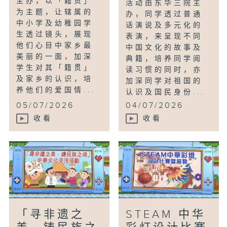
主办，以「籍贯」
活动由东华三院主
为主题，让辖属的
办，同学透过普通
中小学及幼稚园学
话演说及多元化的
生透过镜头，展现
表演，来呈现不同
他们心目中家乡最
中国文化的故事及
美丽的一面，加深
典籍，培养同学阅
学生对其「籍贯」
读习惯的同时，亦
及家乡的认识，培
加深同学对祖国的
养他们的爱国情...
认识及国民身份...
05/07/2026
04/07/2026
收看
收看
「寻非遗之
STEAM 中华