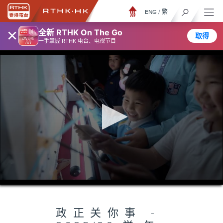
ENG
/
繁
×
全新 RTHK On The Go
取得
一手掌握 RTHK 电台、电视节目
0
seconds
of
5
minutes,
政正关你事 -
7