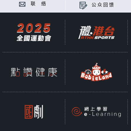
联 络
公众回馈