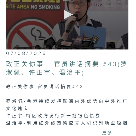
0
07/08/2026
seconds
of
政正关你事 - 官员讲话摘要 #43(罗
5
minutes,
淑佩、许正宇、温治平)
7
seconds
政正关你事-官员讲话摘要#43
罗淑佩-香港持续发挥联通内外优势向中外推广
文化瑰宝
许正宇-特区政府发行新一批银色债券
温治平-利用红外线热感应无人机识别地盘吸烟
人士
更多...