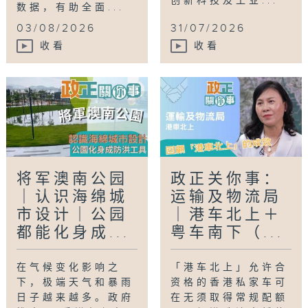
创新科技及工业...
数据，有助全面...
03/08/2026
31/07/2026
收看
收看
将军澳南公园
政正关你事：
｜认识海绵城
运输及物流局
市设计｜公园
｜港车北上＋
都能化身成...
粤车南下（...
在气候变化影响之
「港车北上」允许合
下，极端天气和暴雨
资格的香港私家车可
日子越来越多。政府
在无须取得常规配额