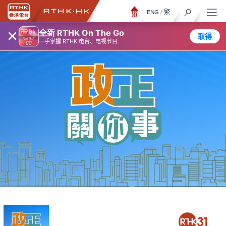
ENG
/
繁
×
全新 RTHK On The Go
取得
一手掌握 RTHK 电台、电视节目