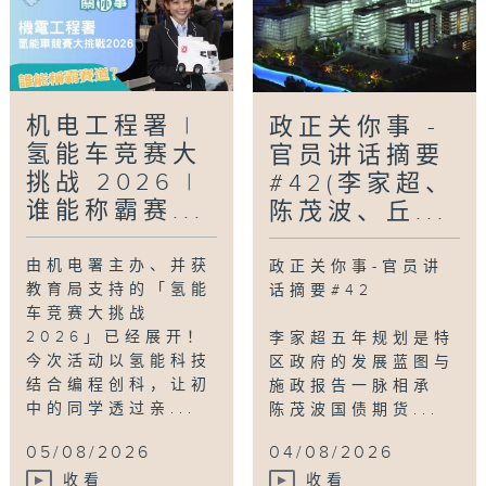
机电工程署 |
政正关你事 -
氢能车竞赛大
官员讲话摘要
挑战 2026 |
#42(李家超、
谁能称霸赛...
陈茂波、丘...
由机电署主办、并获
政正关你事-官员讲
教育局支持的「氢能
话摘要#42
车竞赛大挑战
2026」已经展开！
李家超五年规划是特
今次活动以氢能科技
区政府的发展蓝图与
结合编程创科，让初
施政报告一脉相承
中的同学透过亲...
陈茂波国债期货...
05/08/2026
04/08/2026
收看
收看