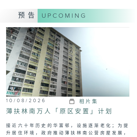
Tag:
官员
,
政正关你事
,
官员讲话摘要
,
政府
,
议
预告
UPCOMING
会
10/08/2026
相片集
薄扶林南万人「原区安置」计划
接近六十年历史的华富邨，设施逐渐老化；为提
升居住环境，政府推动薄扶林南公营房屋发展，