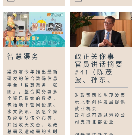
智慧渠务
政正关你事 -
官员讲话摘要
#41（陈茂
渠务署今年推出最新
研发的综合数码信息
波、孙东、...
平台「智慧渠务一张
图」，整合渠务署多
财政司司长陈茂波表
个资讯系统的数据，
示北都创科发展提供
包括地下管网设施、
就业机会
水文资讯、紧急个案
政府或可透过港投公
及应变队伍分布等，
司支持北都企业
并接收天文台、地政
总署及运输署的实时