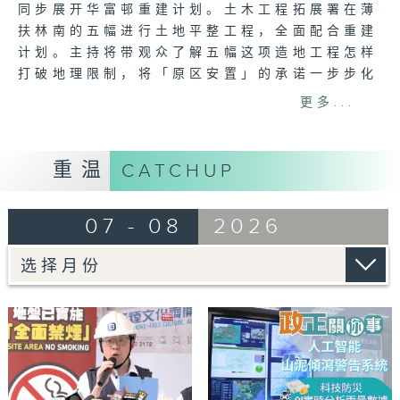
同步展开华富邨重建计划。土木工程拓展署在薄
扶林南的五幅进行土地平整工程，全面配合重建
计划。主持将带观众了解五幅这项造地工程怎样
打破地理限制，将「原区安置」的承诺一步步化
为现实，让华富邨的居民，延续对薄扶林南区的
更多...
邻里网络及生活习惯。
想睇更多 :
重温
CATCHUP
https://www.rthk.hk/tv/dtt31/programm
07 - 08
2026
逢星期一至日 | 晚上8 时25分 | 港台电视31
立即下载「香港电台随身版（RTHK On The
Go）」紧贴最新节目：
https://rthk.hk/otg
记得LIKE + 订阅+ 推播通知！
#政正关你事 #港台电视31 #华富邨 #薄扶林
南公营房屋 #华富邨重建计划