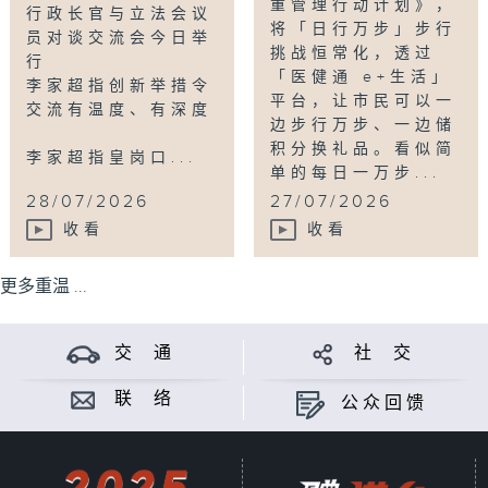
重管理行动计划》，
行政长官与立法会议
将「日行万步」步行
员对谈交流会今日举
挑战恒常化，透过
行
「医健通 e+生活」
李家超指创新举措令
平台，让市民可以一
交流有温度、有深度
边步行万步、一边储
积分换礼品。看似简
李家超指皇岗口...
单的每日一万步...
28/07/2026
27/07/2026
收看
收看
更多重温 ...
交 通
社 交
联 络
公众回馈