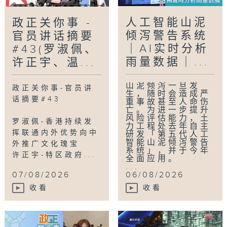
人工智能山泥
政正关你事 -
倾泻警告系统
官员讲话摘要
｜AI实时分析
#43(罗淑佩、
雨量数据｜...
许正宇、温...
山泥倾泻一旦发
政正关你事-官员讲
生，随时会造成严
话摘要#43
重事故甚至人命伤
亡。为进一步提升
风险评估能力，土
罗淑佩-香港持续发
力工程处去年自主
挥联通内外优势向中
研发「第五代人工
智能山泥倾泻警告
外推广文化瑰宝
系统」，并于今年
许正宇-特区政府...
全面应用。
...
07/08/2026
06/08/2026
收看
收看