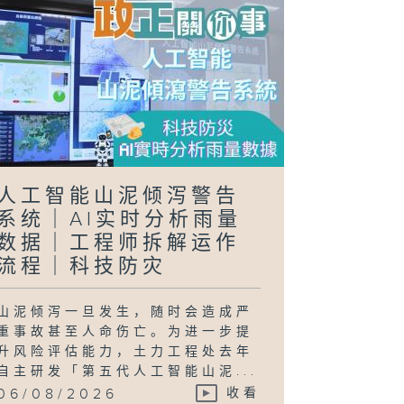
正关你事 - 官
讲话摘要
40（李家超、
国基）
人工智能山泥倾泻警告
日行万步」挑战
系统｜AI实时分析雨量
数据｜工程师拆解运作
流程｜科技防灾
山泥倾泻一旦发生，随时会造成严
重事故甚至人命伤亡。为进一步提
升风险评估能力，土力工程处去年
自主研发「第五代人工智能山泥...
06/08/2026
收看