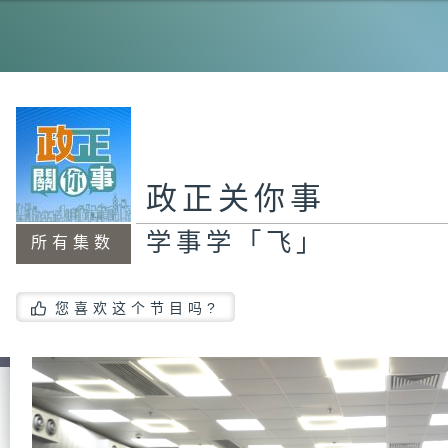
工
程
机
能
20
霸
政正关你事
学事学「飞」
所有集数
政
员
#
您喜欢这个节目吗?
茂
智