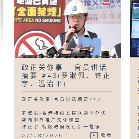
政
员
#
陈
政正关你事 - 官员讲话
「
摘要 #43(罗淑佩、许正
宇、温治平)
政正关你事-官员讲话摘要#43
罗淑佩-香港持续发挥联通内外优
势向中外推广文化瑰宝
许正宇-特区政府发行新一批银...
07/08/2026
收看