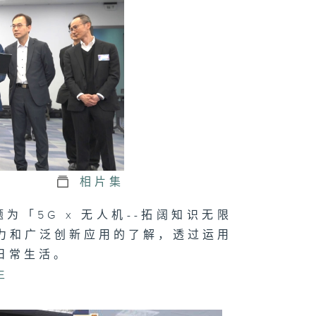
正关你事 - 官
讲话摘要
41（陈茂波、孙
、丘应桦）
军澳南公园｜认
海绵城市设计｜
园都能化身成防
工具？
相片集
为「5G x 无人机--拓阔知识无限
力和广泛创新应用的了解，透过运用
正关你事：运输
日常生活。
物流局｜港车北
＋ 粤车南下
生
上）｜香港人自
游热门之选！
港车北上」你试
未？