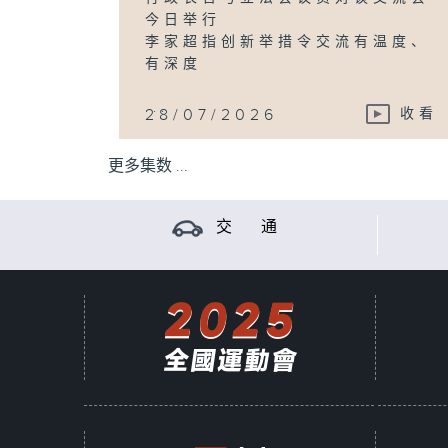
今日举行
李家超指创新举措令交流有温度、
有深度
...
28/07/2026
收看
更多集数 ...
交 通