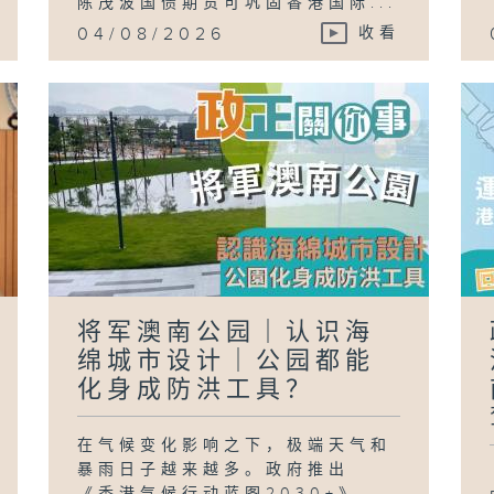
陈茂波国债期货可巩固香港国际...
04/08/2026
收看
将军澳南公园｜认识海
绵城市设计｜公园都能
化身成防洪工具？
在气候变化影响之下，极端天气和
暴雨日子越来越多。政府推出
《香港气候行动蓝图2030+》，