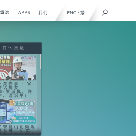
重温
APPS
我们
ENG
/
繁
其他集数
正关你事 - 官
讲话摘要
43(罗淑佩、许
宇、温治平)
工智能山泥倾泻
告系统｜AI实
分析雨量数据｜