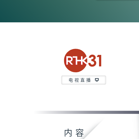
0
seconds
of
5
minutes,
6
seconds
Volume
90%
电视直播
内容