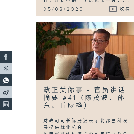
科，让初中的同学透过亲手设计...
05/08/2026
收看
政正关你事 - 官员讲话
摘要 #41（陈茂波、孙
东、丘应桦）
财政司司长陈茂波表示北都创科发
展提供就业机会
政府或可透过港投公司支持北都企