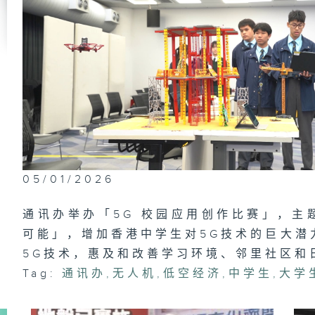
政
员
#
东
将
识
公
洪
05/01/2026
通讯办举办「5G 校园应用创作比赛」，主题
可能」，增加香港中学生对5G技术的巨大潜
政
5G技术，惠及和改善学习环境、邻里社区和
及
上
Tag:
通讯办
,
无人机
,
低空经济
,
中学生
,
大学
（
驾
「
过