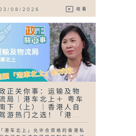
03/08/2026
收看
政正关你事：运输及物
流局｜港车北上＋ 粤车
南下（上）｜香港人自
驾游热门之选！「港...
「港车北上」允许合资格的香港私