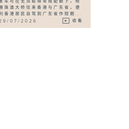
家车可在无须取得常规配额下，经
港珠澳大桥往来香港与广东省，便
利香港居民自驾到广东省作短期...
29/07/2026
收看