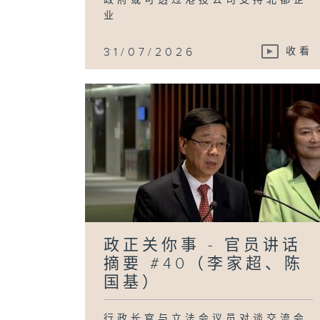
业
...
31/07/2026
收看
政正关你事 - 官员讲话
摘要 #40（李家超、陈
国基）
行政长官与立法会议员对谈交流会