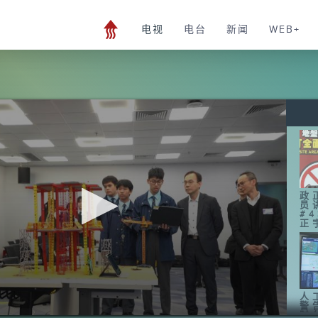
电视
电台
新闻
WEB+
政
员
#
正
人
警
时