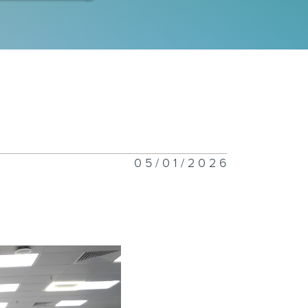
程师拆解运作流
｜科技防灾
电工程署 | 氢
车竞赛大挑战
26 | 谁能称
赛道？
05/01/2026
正关你事 - 官
讲话摘要
42(李家超、陈
波、丘应桦)
慧渠务