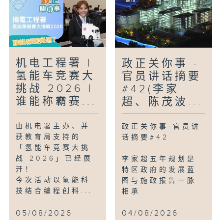
机电工程署 |
政正关你事 -
氢能车竞赛大
官员讲话摘要
挑战 2026 |
#42(李家
谁能称霸赛...
超、陈茂波...
由机电署主办、并
政正关你事-官员讲
获教育局支持的
话摘要#42
「氢能车竞赛大挑
战 2026」已经展
李家超五年规划是
开！
特区政府的发展蓝
今次活动以氢能科
图与施政报告一脉
技结合编程创科...
相承
...
05/08/2026
04/08/2026