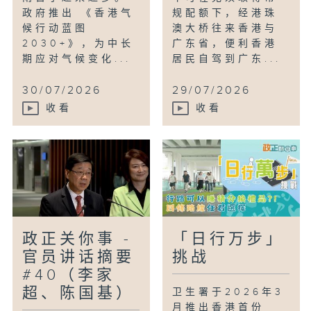
政府推出 《香港气
规配额下，经港珠
候行动蓝图
澳大桥往来香港与
2030+》，为中长
广东省，便利香港
期应对气候变化...
居民自驾到广东...
30/07/2026
29/07/2026
收看
收看
政正关你事 -
「日行万步」
官员讲话摘要
挑战
#40（李家
超、陈国基）
卫生署于2026年3
月推出香港首份