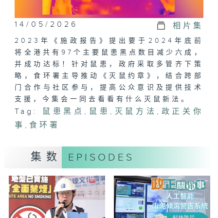
14/05/2026
相片集
2023年《施政报告》提出要于2024年底前
将全港共有97个主要鼠患黑点数目减少六成，
并成功达标！针对鼠患，政府采取多管齐下策
略，食环署主导推动《灭鼠约章》，结合跨部
门合作与社区参与，提高公众意识及提供技术
支援，今集会一同去看看有什么灭鼠新法。
Tag:
鼠患黑点
,
鼠患
,
灭鼠方法
,
政正关你
事
,
食环署
集数
EPISODES