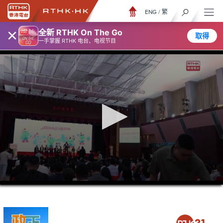
ENG
/
繁
×
全新 RTHK On The Go
取得
一手掌握 RTHK 电台、电视节目
0
seconds
of
0
seconds