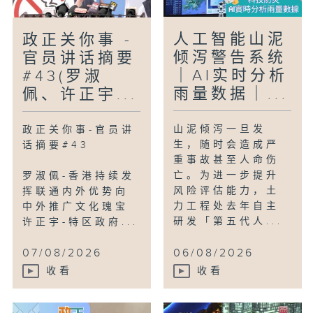
人工智能山泥
政正关你事 -
倾泻警告系统
官员讲话摘要
｜AI实时分析
#43(罗淑
雨量数据｜...
佩、许正宇...
山泥倾泻一旦发
政正关你事-官员讲
生，随时会造成严
话摘要#43
重事故甚至人命伤
亡。为进一步提升
罗淑佩-香港持续发
风险评估能力，土
挥联通内外优势向
力工程处去年自主
中外推广文化瑰宝
研发「第五代人...
许正宇-特区政府...
07/08/2026
06/08/2026
收看
收看