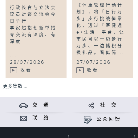
《体重管理行动计
行政长官与立法会
划》，将「日行万
议员对谈交流会今
步」步行挑战恒常
日举行
化，透过「医健通
李家超指创新举措
e+生活」平台，让
令交流有温度、有
市民可以一边步行
深度
万步、一边储积分
换礼品。看似简...
...
28/07/2026
27/07/2026
收看
收看
更多集数 ...
交 通
社 交
联 络
公众回馈