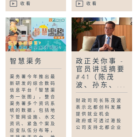
收看
收看
智慧渠务
政正关你事 -
官员讲话摘要
#41（陈茂
渠务署今年推出最
新研发的综合数码
波、孙东、...
信息平台「智慧渠
务一张图」，整合
财政司司长陈茂波
渠务署多个资讯系
表示北都创科发展
统的数据，包括地
提供就业机会
下管网设施、水文
政府或可透过港投
资讯、紧急个案及
公司支持北都企业
应变队伍分布等，