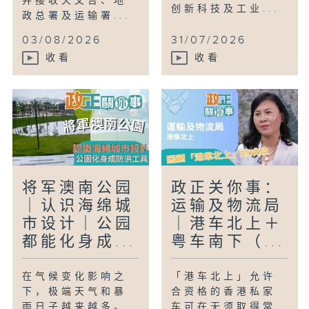
并接收天文台、地
创新科技及工业...
政总署及运输署...
03/08/2026
31/07/2026
收看
收看
将军澳南公园
政正关你事：
｜认识海绵城
运输及物流局
市设计｜公园
｜港车北上＋
都能化身成...
粤车南下（...
在气候变化影响之
「港车北上」允许
下，极端天气和暴
合资格的香港私家
雨日子越来越多。
车可在无须取得常