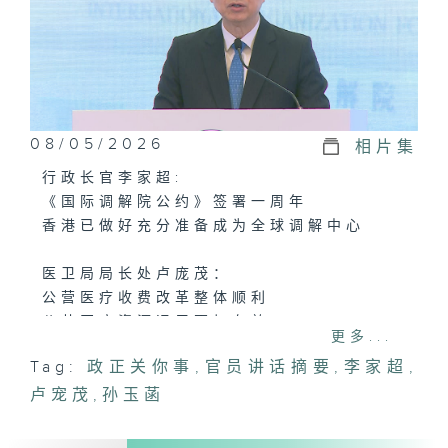
08/05/2026
相片集
行政长官李家超:
《国际调解院公约》签署一周年
香港已做好充分准备成为全球调解中心
医卫局局长处卢庞茂：
公营医疗收费改革整体顺利
公共医疗资源运用更加有效
更多...
Tag:
政正关你事
,
官员讲话摘要
,
李家超
,
劳福局局长孙玉菡：
卢宠茂
四间社区亲子中心均已启用
,
孙玉菡
每年可有四万人受惠
反响良好将继续拓展