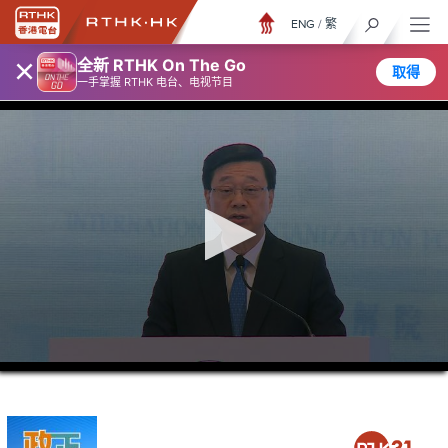
ENG
/
繁
×
全新 RTHK On The Go
取得
一手掌握 RTHK 电台、电视节目
0
seconds
of
5
minutes,
7