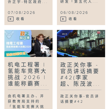
研发「第五代人...
许正宇-特区政府...
07/08/2026
06/08/2026
收看
收看
机电工程署 |
政正关你事 -
氢能车竞赛大
官员讲话摘要
挑战 2026 |
#42(李家
谁能称霸赛...
超、陈茂波...
由机电署主办、并
政正关你事-官员讲
获教育局支持的
话摘要#42
「氢能车竞赛大挑