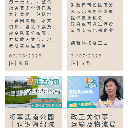
务一张图」，整合
财政司司长陈茂波
渠务署多个资讯系
表示北都创科发展
统的数据，包括地
提供就业机会
下管网设施、水文
政府或可透过港投
资讯、紧急个案及
公司支持北都企业
应变队伍分布等，
并接收天文台、地
创新科技及工业...
政总署及运输署...
03/08/2026
31/07/2026
收看
收看
将军澳南公园
政正关你事：
｜认识海绵城
运输及物流局