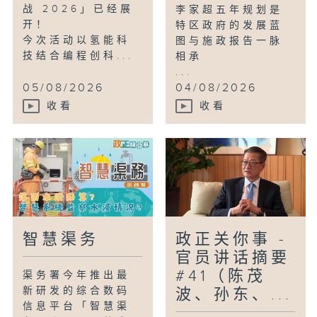
战 2026」已经展
李家超五年规划是
开！
特区政府的发展蓝
今次活动以氢能科
图与施政报告一脉
技结合编程创科...
相承
...
05/08/2026
04/08/2026
收看
收看
智慧渠务
政正关你事 -
官员讲话摘要
#41（陈茂
渠务署今年推出最
新研发的综合数码
波、孙东、...
信息平台「智慧渠