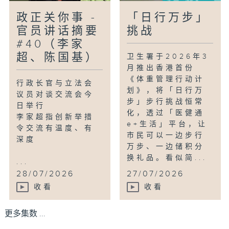
政正关你事 -
「日行万步」
官员讲话摘要
挑战
#40（李家
超、陈国基）
卫生署于2026年3
月推出香港首份
《体重管理行动计
行政长官与立法会
划》，将「日行万
议员对谈交流会今
步」步行挑战恒常
日举行
化，透过「医健通
李家超指创新举措
e+生活」平台，让
令交流有温度、有
市民可以一边步行
深度
万步、一边储积分
换礼品。看似简...
...
28/07/2026
27/07/2026
收看
收看
更多集数 ...