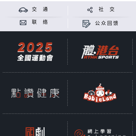
交 通
社 交
联 络
公众回馈