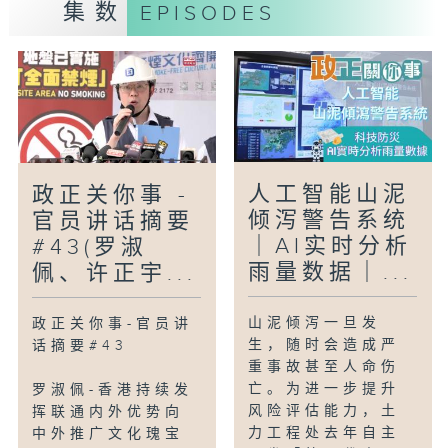
集数
EPISODES
人工智能山泥
政正关你事 -
倾泻警告系统
官员讲话摘要
｜AI实时分析
#43(罗淑
雨量数据｜...
佩、许正宇...
山泥倾泻一旦发
政正关你事-官员讲
生，随时会造成严
话摘要#43
重事故甚至人命伤
亡。为进一步提升
罗淑佩-香港持续发
风险评估能力，土
挥联通内外优势向
力工程处去年自主
中外推广文化瑰宝