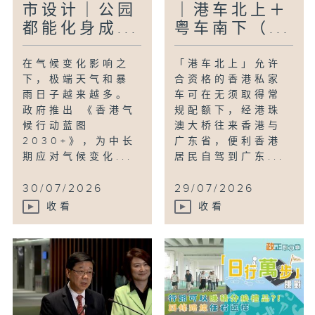
市设计｜公园
｜港车北上＋
都能化身成...
粤车南下（...
在气候变化影响之
「港车北上」允许
下，极端天气和暴
合资格的香港私家
雨日子越来越多。
车可在无须取得常
政府推出 《香港气
规配额下，经港珠
候行动蓝图
澳大桥往来香港与
2030+》，为中长
广东省，便利香港
期应对气候变化...
居民自驾到广东...
30/07/2026
29/07/2026
收看
收看