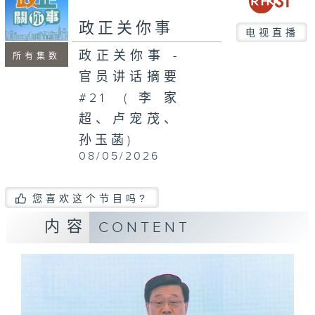
seconds
政正关你事
电视直播
政正关你事 -
所有集数
官员讲话摘要
#21 (李家
超、卢宠茂、
孙玉菡)
08/05/2026
您喜欢这个节目吗?
内容
CONTENT