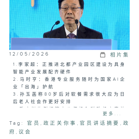
12/05/2026
相片集
1.李家超：正推进北都产业园区建设为具身
智能产业发展配齐硬件
2.马时亨：香港专业服务随时为国家AI企
业「出海」护航
3.孙玉菡称80岁后对软餐需求很大应为日
后老人社会作更好安排
4.政府拟修例规管夹公仔机和弹珠机店麦美
更多...
娟指监管要与时并进
Tag:
官员
,
政正关你事
,
官员讲话摘要
,
政
府
,
议会