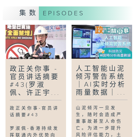
集数
EPISODES
人工智能山泥
政正关你事 -
倾泻警告系统
官员讲话摘要
｜AI实时分析
#43(罗淑
雨量数据｜...
佩、许正宇...
山泥倾泻一旦发
政正关你事-官员讲
生，随时会造成严
话摘要#43
重事故甚至人命伤
亡。为进一步提升
罗淑佩-香港持续发
风险评估能力，土
挥联通内外优势向