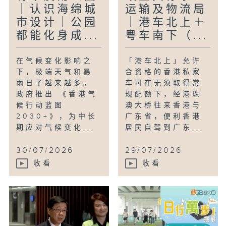
｜认识海绵城
运输及物流局
市设计｜公园
｜港车北上＋
都能化身成...
粤车南下（...
在气候变化影响之
「港车北上」允许
下，极端天气和暴
合资格的香港私家
雨日子越来越多。
车可在无须取得常
政府推出 《香港气
规配额下，经港珠
候行动蓝图
澳大桥往来香港与
2030+》，为中长
广东省，便利香港
期应对气候变化...
居民自驾到广东...
30/07/2026
29/07/2026
收看
收看