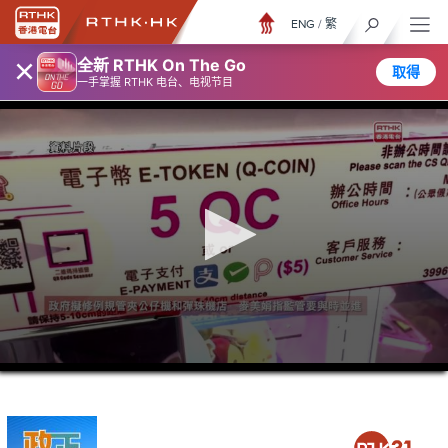
ENG
/
繁
×
全新 RTHK On The Go
取得
一手掌握 RTHK 电台、电视节目
0
seconds
of
5
minutes,
7