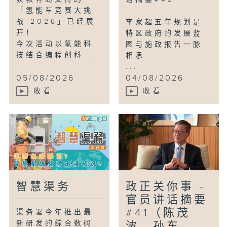
话摘要#42
「氢能车竞赛大挑
战 2026」已经展
李家超五年规划是
开！
特区政府的发展蓝
今次活动以氢能科
图与施政报告一脉
技结合编程创科...
相承
...
05/08/2026
04/08/2026
收看
收看
智慧渠务
政正关你事 -
官员讲话摘要
#41（陈茂
渠务署今年推出最
新研发的综合数码
波、孙东、...