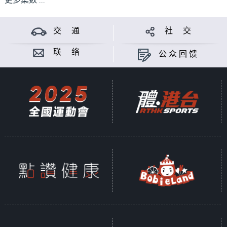
更多集数 ...
交 通
社 交
联 络
公众回馈