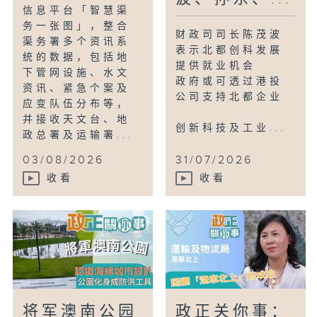
信息平台「智慧渠
务一张图」，整合
财政司司长陈茂波
渠务署多个资讯系
表示北都创科发展
统的数据，包括地
提供就业机会
下管网设施、水文
政府或可透过港投
资讯、紧急个案及
公司支持北都企业
应变队伍分布等，
并接收天文台、地
创新科技及工业...
政总署及运输署...
03/08/2026
31/07/2026
收看
收看
将军澳南公园
政正关你事：