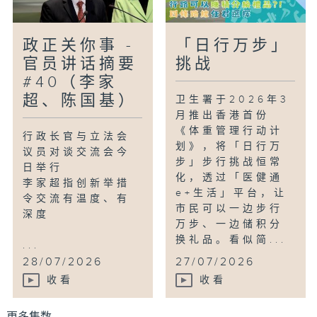
政正关你事 -
「日行万步」
官员讲话摘要
挑战
#40（李家
超、陈国基）
卫生署于2026年3
月推出香港首份
《体重管理行动计
行政长官与立法会
划》，将「日行万
议员对谈交流会今
步」步行挑战恒常
日举行
化，透过「医健通
李家超指创新举措
e+生活」平台，让
令交流有温度、有
市民可以一边步行
深度
万步、一边储积分
换礼品。看似简...
...
28/07/2026
27/07/2026
收看
收看