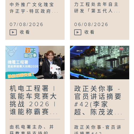
力工程处去年自主
中外推广文化瑰宝
研发「第五代人...
许正宇-特区政府...
07/08/2026
06/08/2026
收看
收看
机电工程署 |
政正关你事 -
氢能车竞赛大
官员讲话摘要
挑战 2026 |
#42(李家
谁能称霸赛...
超、陈茂波...
由机电署主办、并
政正关你事-官员讲
获教育局支持的