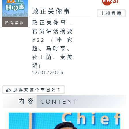
seconds
政正关你事
电视直播
政正关你事 -
所有集数
官员讲话摘要
#22 (李家
超、马时亨、
孙王菡、麦美
娟)
12/05/2026
您喜欢这个节目吗?
内容
CONTENT