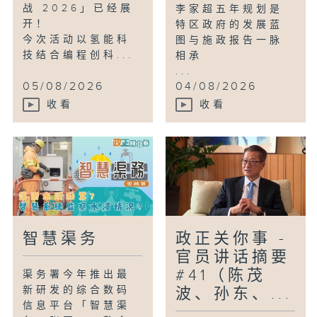
战 2026」已经展
李家超五年规划是
开！
特区政府的发展蓝
今次活动以氢能科
图与施政报告一脉
技结合编程创科...
相承
...
05/08/2026
04/08/2026
收看
收看
智慧渠务
政正关你事 -
官员讲话摘要
#41（陈茂
渠务署今年推出最
新研发的综合数码
波、孙东、...
信息平台「智慧渠