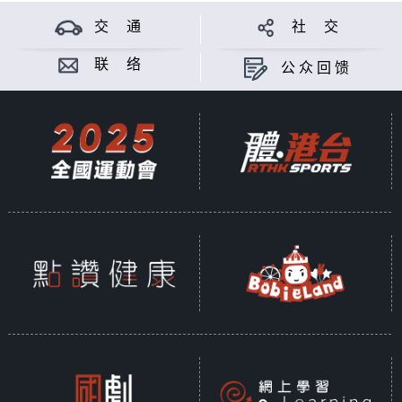
交 通
社 交
联 络
公众回馈