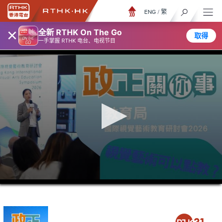
ENG
/
繁
×
全新 RTHK On The Go
取得
一手掌握 RTHK 电台、电视节目
0
seconds
of
5
minutes,
7