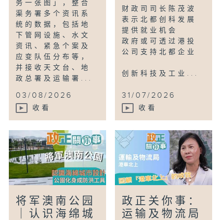
务一张图」，整合
财政司司长陈茂波
渠务署多个资讯系
表示北都创科发展
统的数据，包括地
提供就业机会
下管网设施、水文
政府或可透过港投
资讯、紧急个案及
公司支持北都企业
应变队伍分布等，
并接收天文台、地
创新科技及工业...
政总署及运输署...
03/08/2026
31/07/2026
收看
收看
将军澳南公园
政正关你事：
｜认识海绵城
运输及物流局