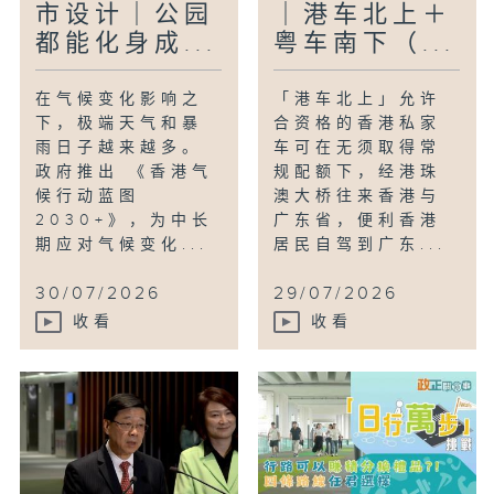
市设计｜公园
｜港车北上＋
都能化身成...
粤车南下（...
在气候变化影响之
「港车北上」允许
下，极端天气和暴
合资格的香港私家
雨日子越来越多。
车可在无须取得常
政府推出 《香港气
规配额下，经港珠
候行动蓝图
澳大桥往来香港与
2030+》，为中长
广东省，便利香港
期应对气候变化...
居民自驾到广东...
30/07/2026
29/07/2026
收看
收看