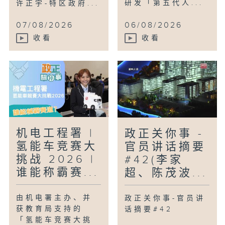
研发「第五代人...
许正宇-特区政府...
07/08/2026
06/08/2026
收看
收看
机电工程署 |
政正关你事 -
氢能车竞赛大
官员讲话摘要
挑战 2026 |
#42(李家
谁能称霸赛...
超、陈茂波...
由机电署主办、并
政正关你事-官员讲
获教育局支持的
话摘要#42
「氢能车竞赛大挑