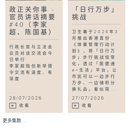
政正关你事 -
「日行万步」
官员讲话摘要
挑战
#40（李家
超、陈国基）
卫生署于2026年3
月推出香港首份
《体重管理行动计
行政长官与立法会
划》，将「日行万
议员对谈交流会今
步」步行挑战恒常
日举行
化，透过「医健通
李家超指创新举措
e+生活」平台，让
令交流有温度、有
市民可以一边步行
深度
万步、一边储积分
换礼品。看似简...
...
28/07/2026
27/07/2026
收看
收看
更多集数 ...