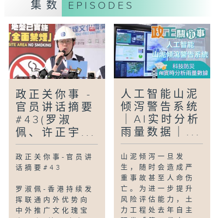
集数
EPISODES
人工智能山泥
政正关你事 -
倾泻警告系统
官员讲话摘要
｜AI实时分析
#43(罗淑
雨量数据｜...
佩、许正宇...
山泥倾泻一旦发
政正关你事-官员讲
生，随时会造成严
话摘要#43
重事故甚至人命伤
亡。为进一步提升
罗淑佩-香港持续发
风险评估能力，土
挥联通内外优势向
力工程处去年自主
中外推广文化瑰宝