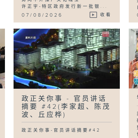
许正宇-特区政府发行新一批银...
07/08/2026
收看
政正关你事 - 官员讲话
摘要 #42(李家超、陈茂
波、丘应桦)
政正关你事-官员讲话摘要#42