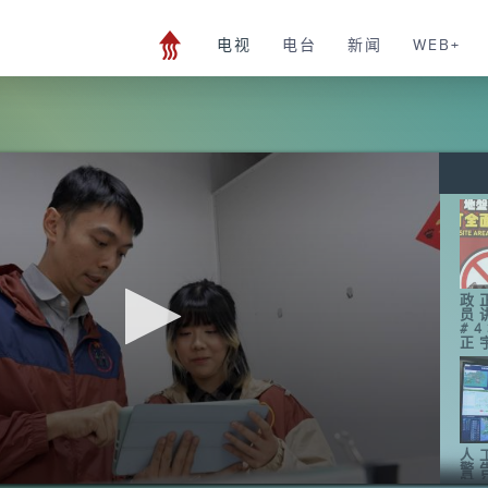
电视
电台
新闻
WEB+
政
员
#
正
人
警
时