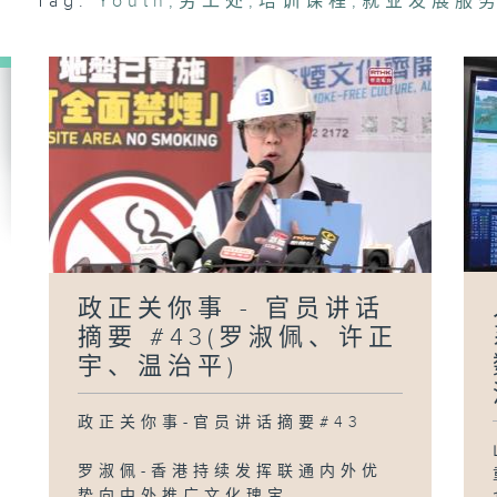
Tag:
Youth
,
劳工处
,
培训课程
,
就业发展服
政
员
#
陈
「
政正关你事 - 官员讲话
摘要 #43(罗淑佩、许正
宇、温治平)
政正关你事-官员讲话摘要#43
罗淑佩-香港持续发挥联通内外优
势向中外推广文化瑰宝