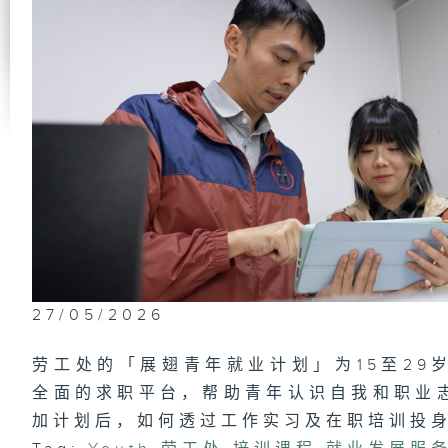
政
员
#
东
将
识
公
洪
27/05/2026
政
劳工处的「展翅青年就业计划」为15至29
及
上
全面的求职平台，帮助青年认识自我和职业
（
驾
「
加计划后，如何透过工作实习及在职培训投
过