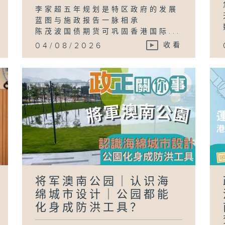
李家超五年规划是特区政府的发展
蓝图与施政报告一脉相承
陈茂波国债期货可巩固香港国际...
04/08/2026
收看
将军澳南公园｜认识海
绵城市设计｜公园都能
化身成防洪工具？