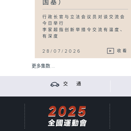
国基）
行政长官与立法会议员对谈交流会
今日举行
李家超指创新举措令交流有温度、
有深度
...
28/07/2026
收看
更多集数 ...
交 通