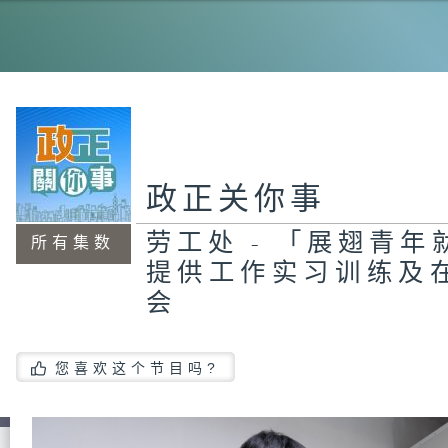
工
程
机
能
20
霸
政正关你事
劳工处 - 「展翅青
所有集数
提供工作实习训练及
政
员
#
会
茂
您喜欢这个节目吗?
智