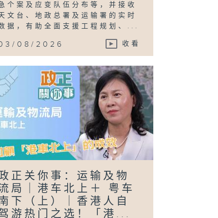
急个案及应变队伍分布等，并接收
天文台、地政总署及运输署的实时
数据，有助全面支援工程规划、...
03/08/2026
收看
政正关你事：运输及物
流局｜港车北上＋ 粤车
南下（上）｜香港人自
驾游热门之选！「港...