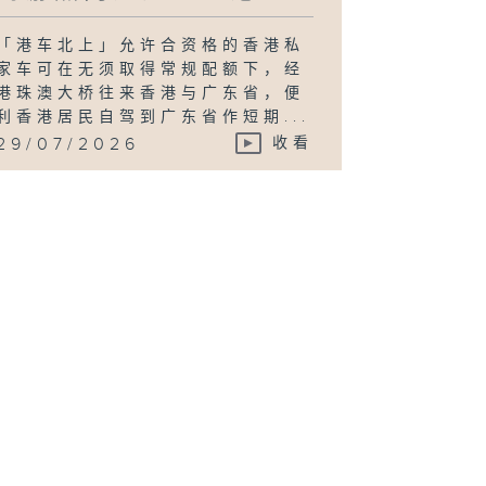
「港车北上」允许合资格的香港私
家车可在无须取得常规配额下，经
港珠澳大桥往来香港与广东省，便
利香港居民自驾到广东省作短期...
29/07/2026
收看