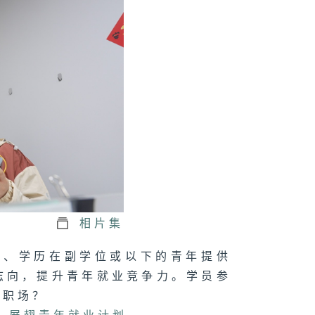
正关你事 - 官
讲话摘要
41（陈茂波、孙
、丘应桦）
军澳南公园｜认
海绵城市设计｜
园都能化身成防
工具？
相片集
正关你事：运输
岁、学历在副学位或以下的青年提供
物流局｜港车北
＋ 粤车南下
志向，提升青年就业竞争力。学员参
上）｜香港人自
游热门之选！
港车北上」你试
身职场？
未？