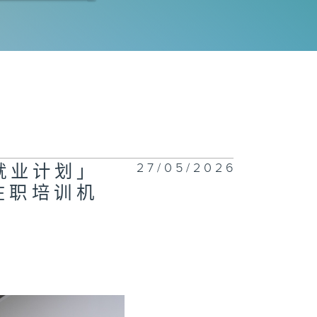
程师拆解运作流
｜科技防灾
电工程署 | 氢
车竞赛大挑战
26 | 谁能称
赛道？
27/05/2026
年就业计划」
在职培训机
正关你事 - 官
讲话摘要
42(李家超、陈
波、丘应桦)
慧渠务