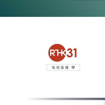
0
seconds
of
5
minutes,
6
seconds
Volume
90%
电视直播