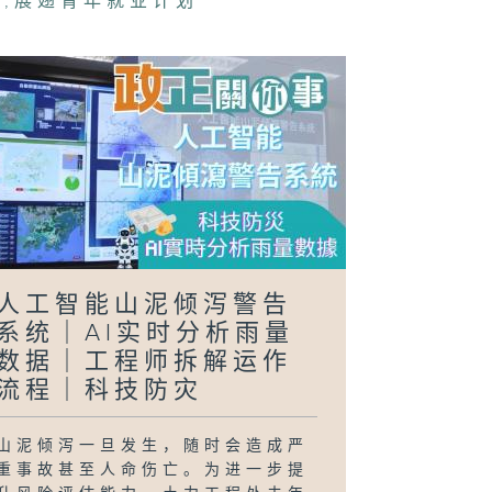
务
,
展翅青年就业计划
正关你事 - 官
讲话摘要
40（李家超、
国基）
日行万步」挑战
人工智能山泥倾泻警告
系统｜AI实时分析雨量
数据｜工程师拆解运作
流程｜科技防灾
山泥倾泻一旦发生，随时会造成严
重事故甚至人命伤亡。为进一步提