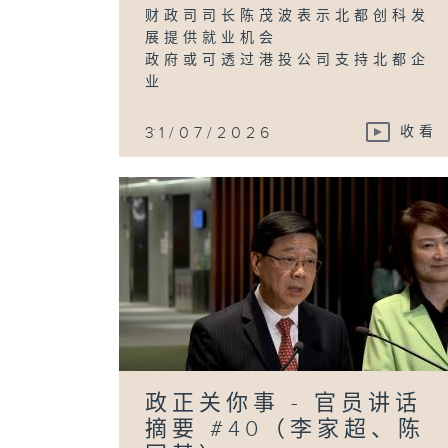
财政司司长陈茂波表示北都创科发
展提供就业机会
政府或可透过港投公司支持北都企
业
...
31/07/2026
收看
政正关你事 - 官员讲话
摘要 #40（李家超、陈