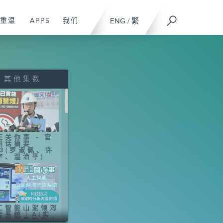
重温
APPS
我们
ENG
/
繁
其他集数
正关你事 - 官
讲话摘要
43(罗淑佩、许
宇、温治平)
工智能山泥倾泻
告系统｜AI实
分析雨量数据｜