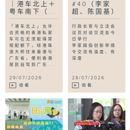
｜港车北上＋
#40（李家
粤车南下（...
超、陈国基）
「港车北上」允许
行政长官与立法会
合资格的香港私家
议员对谈交流会今
车可在无须取得常
日举行
规配额下，经港珠
李家超指创新举措
澳大桥往来香港与
令交流有温度、有
广东省，便利香港
深度
居民自驾到广东...
...
29/07/2026
28/07/2026
收看
收看