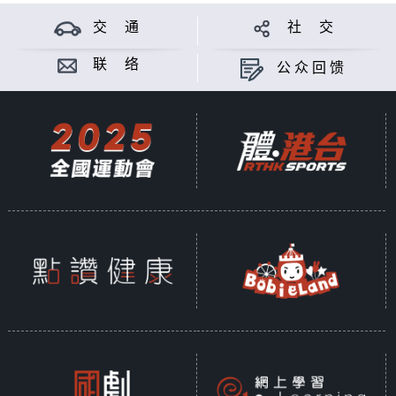
交 通
社 交
联 络
公众回馈