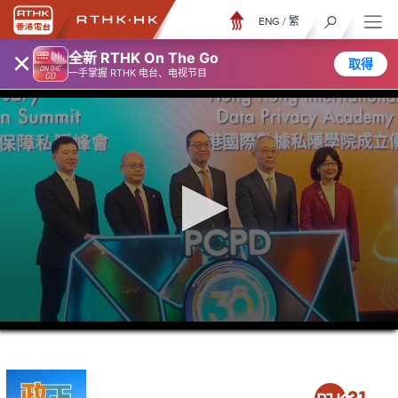
ENG
/
繁
×
全新 RTHK On The Go
取得
一手掌握 RTHK 电台、电视节目
0
seconds
of
5
minutes,
7