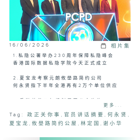
16/06/2026
相片集
1.私隐公署举办230周年保障私隐峰会
香港国际数据私隐学院今天正式成立
2.夏宝龙考察元朗攸壆路简约公司
何永贤指下半年全港再有2万个单位供应
3.香港首份五年规划展开公众谘询
更多...
Tag:
政正关你事
,
官员讲话摘要
,
何永贤
,
夏宝龙
,
攸壆路简约公屋
,
林定国
,
谢小华