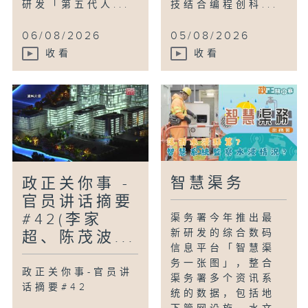
研发「第五代人...
技结合编程创科...
06/08/2026
05/08/2026
收看
收看
智慧渠务
政正关你事 -
官员讲话摘要
#42(李家
渠务署今年推出最
新研发的综合数码
超、陈茂波...
信息平台「智慧渠
务一张图」，整合
政正关你事-官员讲
渠务署多个资讯系
话摘要#42
统的数据，包括地