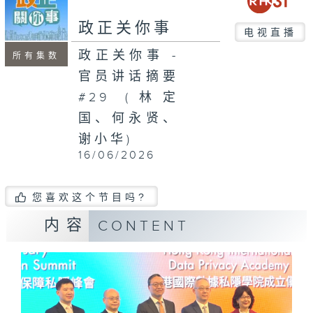
seconds
政正关你事
电视直播
政正关你事 -
所有集数
官员讲话摘要
#29 (林定
国、何永贤、
谢小华)
16/06/2026
您喜欢这个节目吗?
内容
CONTENT