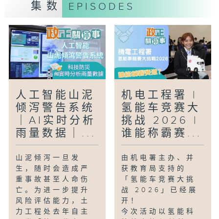
集数
EPISODES
人工智能山泥
机电工程署 |
倾泻警告系统
氢能车竞赛大
｜AI实时分析
挑战 2026 |
雨量数据｜...
谁能称霸赛...
山泥倾泻一旦发
由机电署主办、并
生，随时会造成严
获教育局支持的
重事故甚至人命伤
「氢能车竞赛大挑
亡。为进一步提升
战 2026」已经展
风险评估能力，土
开！
力工程处去年自主
今次活动以氢能科