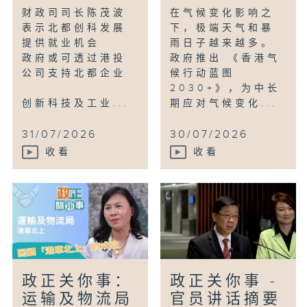
财政司司长陈茂波
在气候变化影响之
表示北都创科发展
下，极端天气和暴
提供就业机会
雨日子越来越多。
政府或可透过港投
政府推出 《香港气
公司支持北都企业
候行动蓝图
2030+》，为中长
创新科技及工业...
期应对气候变化...
31/07/2026
30/07/2026
收看
收看
政正关你事：
政正关你事 -
运输及物流局
官员讲话摘要