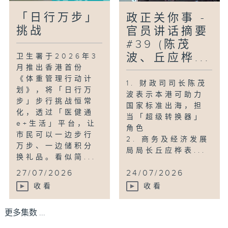
「日行万步」
政正关你事 -
挑战
官员讲话摘要
#39 (陈茂
波、丘应桦...
卫生署于2026年3
月推出香港首份
《体重管理行动计
1. 财政司司长陈茂
划》，将「日行万
波表示本港可助力
步」步行挑战恒常
国家标准出海，担
化，透过「医健通
当「超级转换器」
e+生活」平台，让
角色
市民可以一边步行
2. 商务及经济发展
万步、一边储积分
局局长丘应桦表...
换礼品。看似简...
27/07/2026
24/07/2026
收看
收看
更多集数 ...