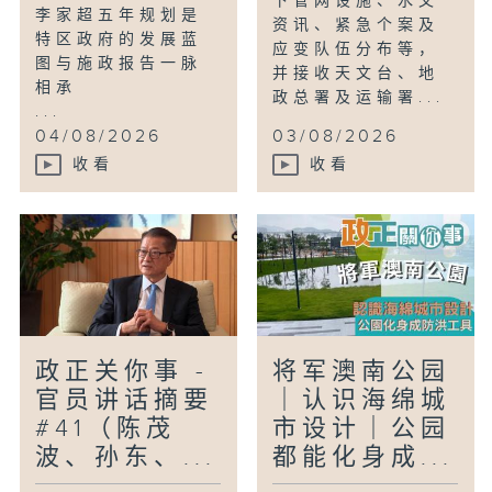
下管网设施、水文
李家超五年规划是
资讯、紧急个案及
特区政府的发展蓝
应变队伍分布等，
图与施政报告一脉
并接收天文台、地
相承
政总署及运输署...
...
04/08/2026
03/08/2026
收看
收看
政正关你事 -
将军澳南公园
官员讲话摘要
｜认识海绵城
#41（陈茂
市设计｜公园
波、孙东、...
都能化身成...