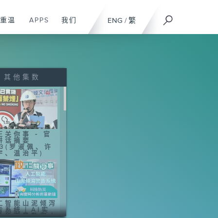
重温
APPS
我们
ENG
/
繁
其他集数
正关你事 - 官
讲话摘要
43(罗淑佩、许
宇、温治平)
工智能山泥倾泻
告系统｜AI实
分析雨量数据｜