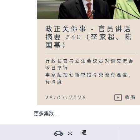
政正关你事 - 官员讲话
摘要 #40（李家超、陈
国基）
行政长官与立法会议员对谈交流会
今日举行
李家超指创新举措令交流有温度、
有深度
...
28/07/2026
收看
更多集数 ...
交 通