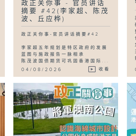
政正关你事 - 官员讲话
摘要 #42(李家超、陈茂
波、丘应桦)
政正关你事-官员讲话摘要#42
李家超五年规划是特区政府的发展
蓝图与施政报告一脉相承
陈茂波国债期货可巩固香港国际...
04/08/2026
收看