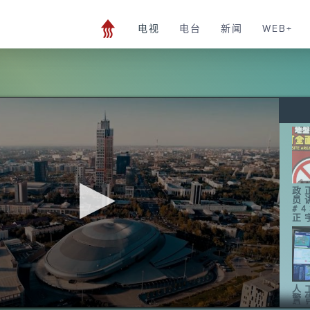
电视
电台
新闻
WEB+
政
员
#
正
人
警
时