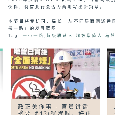
伙伴，特首此行会否为两地写出新篇章。
本节目将专访司、局长，从不同层面阐述特
政
员
带一路」的发展蓝图。
#
陈
Tag:
一带一路
,
超级联系人
,
超级增值人
,
乌
「
政正关你事 - 官员讲话
摘要 #43(罗淑佩、许正