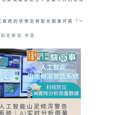
区政府的优势怎样配合国家开拓「一
正关你事 - 官
讲话摘要
40（李家超、
国基）
兹别克斯坦
,
中亚
日行万步」挑战
人工智能山泥倾泻警告
系统｜AI实时分析雨量