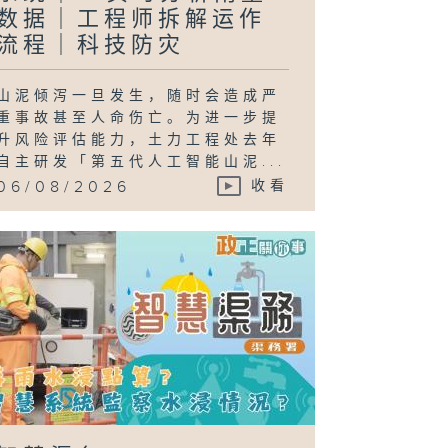
数据｜工程师拆解运作
流程｜科技防灾
山泥倾泻一旦发生，随时会造成严
重事故甚至人命伤亡。为进一步提
升风险评估能力，土力工程处去年
自主研发「第五代人工智能山泥...
06/08/2026
收看