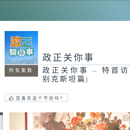
工
程
机
能
20
霸
政正关你事
政正关你事 – 特首
所有集数
别克斯坦篇)
政
员
#
茂
您喜欢这个节目吗?
智