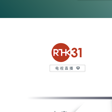
0
seconds
of
5
minutes,
6
seconds
Volume
90%
电视直播