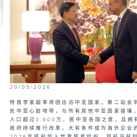
政
员
#
东
将
识
公
洪
20/05/2026
特首李家超率将团出访中亚国家，第二站会
政
处中亚心脏地带，与所有其他中亚国家接壤
及
上
人口超过3,800万，居中亚各国之首，且
（
驾
政府持续推行改革，大有条件成为海外企业
「
过
2026年底前加入世界贸易组织。目前乌兹