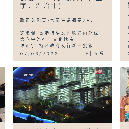
宇、温治平)
政正关你事-官员讲话摘要#43
罗淑佩-香港持续发挥联通内外优
势向中外推广文化瑰宝
许正宇-特区政府发行新一批银...
07/08/2026
收看