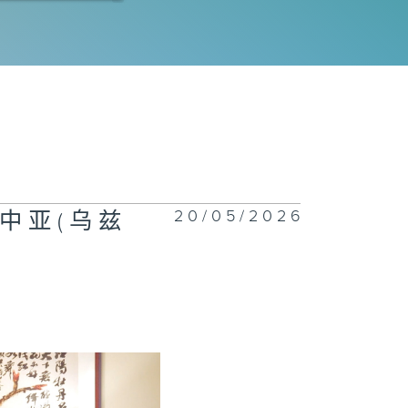
程师拆解运作流
｜科技防灾
电工程署 | 氢
车竞赛大挑战
26 | 谁能称
赛道？
20/05/2026
访中亚(乌兹
正关你事 - 官
讲话摘要
42(李家超、陈
波、丘应桦)
慧渠务