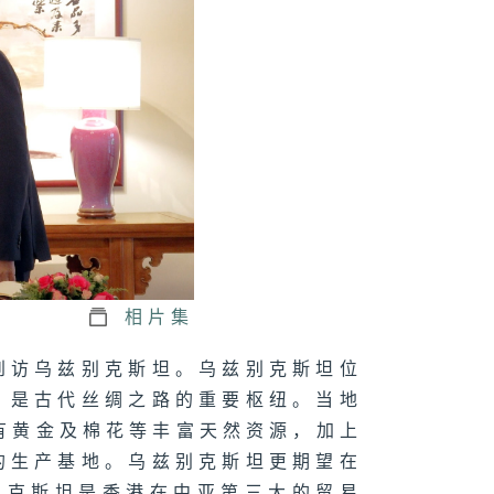
正关你事 - 官
讲话摘要
41（陈茂波、孙
、丘应桦）
军澳南公园｜认
海绵城市设计｜
园都能化身成防
工具？
相片集
到访乌兹别克斯坦。乌兹别克斯坦位
正关你事：运输
，是古代丝绸之路的重要枢纽。当地
物流局｜港车北
＋ 粤车南下
拥有黄金及棉花等丰富天然资源，加上
上）｜香港人自
游热门之选！
的生产基地。乌兹别克斯坦更期望在
港车北上」你试
未？
别克斯坦是香港在中亚第三大的贸易