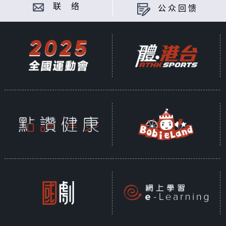
联 络
公众回馈