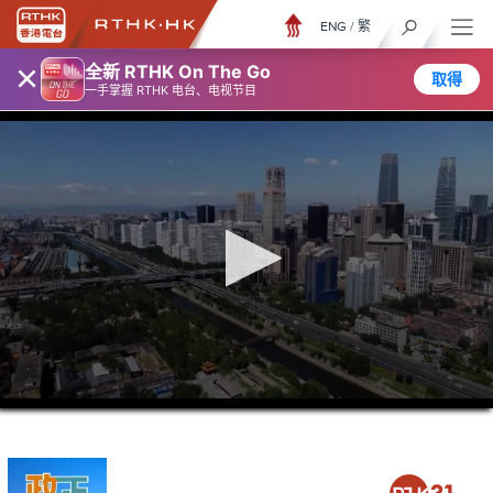
ENG
/
繁
×
全新 RTHK On The Go
取得
一手掌握 RTHK 电台、电视节目
0
seconds
of
5
minutes,
6