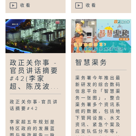
收看
收看
智慧渠务
政正关你事 -
官员讲话摘要
#42(李家
渠务署今年推出最
新研发的综合数码
超、陈茂波...
信息平台「智慧渠
务一张图」，整合
政正关你事-官员讲
渠务署多个资讯系
话摘要#42
统的数据，包括地
下管网设施、水文
李家超五年规划是
资讯、紧急个案及
特区政府的发展蓝
应变队伍分布等，
图与施政报告一脉