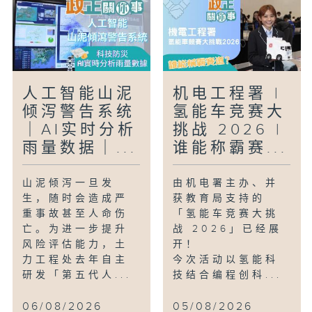
人工智能山泥
机电工程署 |
倾泻警告系统
氢能车竞赛大
｜AI实时分析
挑战 2026 |
雨量数据｜...
谁能称霸赛...
山泥倾泻一旦发
由机电署主办、并
生，随时会造成严
获教育局支持的
重事故甚至人命伤
「氢能车竞赛大挑
亡。为进一步提升
战 2026」已经展
风险评估能力，土
开！
力工程处去年自主
今次活动以氢能科
研发「第五代人...
技结合编程创科...
06/08/2026
05/08/2026