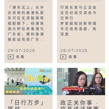
「港车北上」允许
行政长官与立法会
合资格的香港私家
议员对谈交流会今
车可在无须取得常
日举行
规配额下，经港珠
李家超指创新举措
澳大桥往来香港与
令交流有温度、有
广东省，便利香港
深度
居民自驾到广东...
...
29/07/2026
28/07/2026
收看
收看
「日行万步」
政正关你事 -