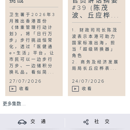
挑战
官员讲话摘要
#39 (陈茂
波、丘应桦...
卫生署于2026年3
月推出香港首份
《体重管理行动计
1. 财政司司长陈茂
划》，将「日行万
波表示本港可助力
步」步行挑战恒常
国家标准出海，担
化，透过「医健通
当「超级转换器」
e+生活」平台，让
角色
市民可以一边步行
2. 商务及经济发展
万步、一边储积分
局局长丘应桦表...
换礼品。看似简...
27/07/2026
24/07/2026
收看
收看
更多集数 ...
交 通
社 交