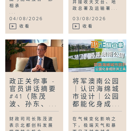
并接收天文台、地
相承
政总署及运输署...
...
04/08/2026
03/08/2026
收看
收看
政正关你事 -
将军澳南公园
官员讲话摘要
｜认识海绵城
#41（陈茂
市设计｜公园
波、孙东、...
都能化身成...
财政司司长陈茂波
在气候变化影响之
表示北都创科发展
下，极端天气和暴