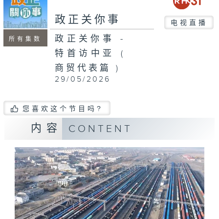
seconds
政正关你事
电视直播
政正关你事 -
所有集数
特首访中亚 (
商贸代表篇 )
29/05/2026
您喜欢这个节目吗?
内容
CONTENT