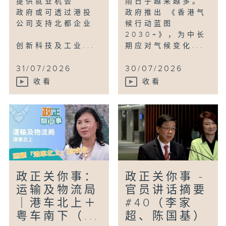
提供就业机会
雨日子越来越多。
政府或可透过港投
政府推出 《香港气
公司支持北都企业
候行动蓝图
2030+》，为中长
创新科技及工业...
期应对气候变化...
31/07/2026
30/07/2026
收看
收看
政正关你事：
政正关你事 -
运输及物流局
官员讲话摘要
｜港车北上＋
#40（李家
粤车南下（...
超、陈国基）