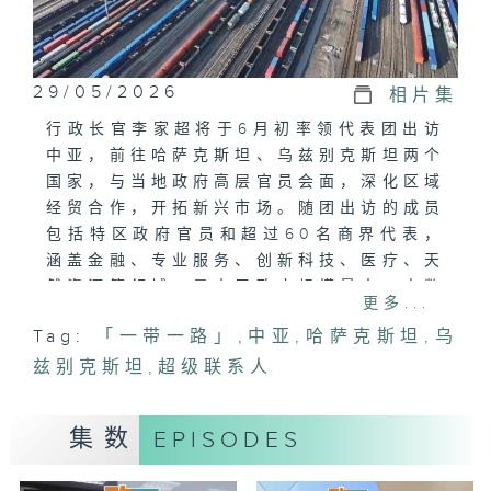
29/05/2026
相片集
行政长官李家超将于6月初率领代表团出访
中亚，前往哈萨克斯坦、乌兹别克斯坦两个
国家，与当地政府高层官员会面，深化区域
经贸合作，开拓新兴市场。随团出访的成员
包括特区政府官员和超过60名商界代表，
涵盖金融、专业服务、创新科技、医疗、天
然资源等领域，是本届政府规模最大、人数
更多...
最多、涵盖企业范围最广的外访代表团。
Tag:
「一带一路」
,
中亚
,
哈萨克斯坦
,
乌
兹别克斯坦
本集将由商贸代表分享中亚市场的潜力及香
,
超级联系人
港的机遇。
集数
EPISODES