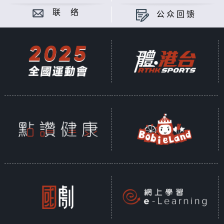
联 络
公众回馈