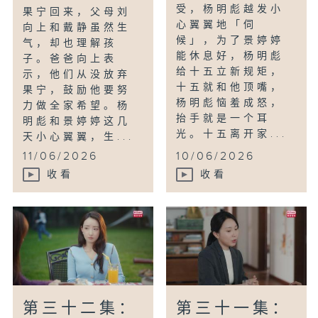
受，杨明彪越发小
果宁回来，父母刘
心翼翼地「伺
向上和戴静虽然生
候」，为了景婷婷
气，却也理解孩
能休息好，杨明彪
子。爸爸向上表
给十五立新规矩，
示，他们从没放弃
十五就和他顶嘴，
果宁，鼓励他要努
杨明彪恼羞成怒，
力做全家希望。杨
抬手就是一个耳
明彪和景婷婷这几
光。十五离开家...
天小心翼翼，生...
11/06/2026
10/06/2026
收看
收看
第三十二集：
第三十一集：