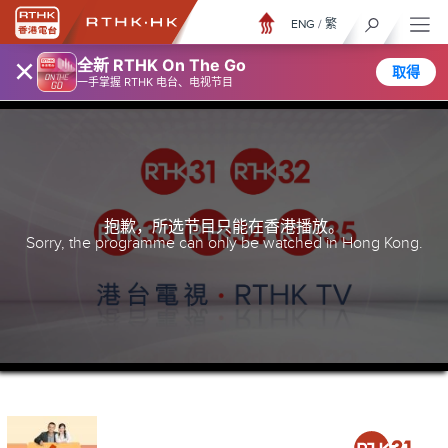
ENG
/
繁
×
全新 RTHK On The Go
取得
一手掌握 RTHK 电台、电视节目
抱歉，所选节目只能在香港播放。
Sorry, the programme can only be watched in Hong Kong.