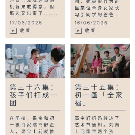
为自己处理这事的
图，她被形容为群
机智果敢得意，但
里某位单身女家长
那边又出事了......
勾引同学的爸爸...
17/06/2026
16/06/2026
收看
收看
第三十六集：
第三十五集：
孩子们打成一
初一画「全家
团
福」
在学校，果宝和初
高宇轩妈妈转达了
一被肖家瑞骂野蛮
艺术节通知。刘向
人，果宝上前就推
上问家里两个孩