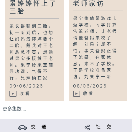
景婷婷怀上了
老师家访
三胎
果宁偷偷带游戏卡
返学校，同学打算
家长群聊到二胎，
告诉老师，让老师
初一听到后，也想
请他爸妈来校了
让妈妈景婷婷要个
解。刘果宁却不
二胎。戴兵对王老
怕，事关爸妈正得
师念念不忘，想通
了流感，在家休
过果宝多接触王老
息，来不了学校。
师。果宁给果宝辅
于是学校准备家
导功课，气得不
访。刘果宁一听...
行，兄妹俩在家...
09/06/2026
08/06/2026
收看
收看
更多集数 ...
交 通
社 交