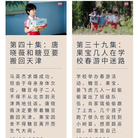
第四十集：唐
第三十九集：
晓薇和糖豆要
果宝几人在学
搬回天津
校春游中迷路
马英杰求婚成功，
学校举办春游活
但由于母亲身体欠
动，糖豆、果宝、
佳，糖豆母子二人
姜飞虎几人一起偷
不得不从北京到天
偷溜出了班级队
津两地往返。唐晓
伍，肖家瑞偷偷跟
薇决定要带着糖豆
了上去。几个孩子
搬回天津。果宝因
跑了很久也没找到
舍不得糖豆离开而
小树苗，想原路返
生气大闹。
回，却发现自己...