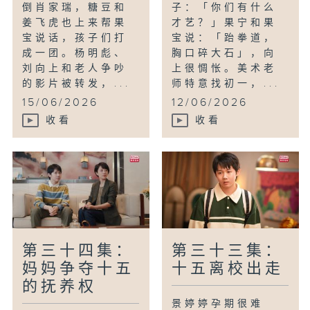
倒肖家瑞，糖豆和
子：「你们有什么
姜飞虎也上来帮果
才艺？」果宁和果
宝说话，孩子们打
宝说：「跆拳道，
成一团。杨明彪、
胸口碎大石」，向
刘向上和老人争吵
上很惆怅。美术老
的影片被转发，...
师特意找初一，...
15/06/2026
12/06/2026
收看
收看
第三十四集：
第三十三集：
妈妈争夺十五
十五离校出走
的抚养权
景婷婷孕期很难