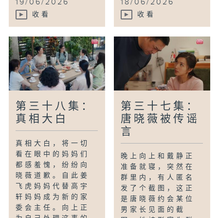
19/06/2026
18/06/2026
收看
收看
第三十八集：
第三十七集：
真相大白
唐晓薇被传谣
言
真相大白，将一切
看在眼中的妈妈们
晚上向上和戴静正
都感羞愧，纷纷向
准备就寝，突然在
晓薇道歉。自此姜
群里内，有人匿名
飞虎妈妈代替高宇
发了个截图，这正
轩妈妈成为新的家
是唐晓薇约会某位
委会主任。向上正
男家长见面的截