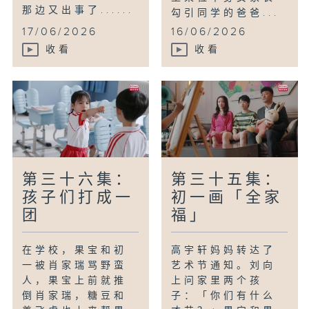
那边又出事了......
勾引同学的爸爸...
17/06/2026
16/06/2026
收看
收看
第三十六集：
第三十五集：
孩子们打成一
初一画「全家
团
福」
在学校，果宝和初
高宇轩妈妈转达了
一被肖家瑞骂野蛮
艺术节通知。刘向
人，果宝上前就推
上问家里两个孩
倒肖家瑞，糖豆和
子：「你们有什么