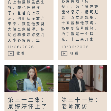
心翼翼地「伺
向上和戴静虽然生
候」，为了景婷婷
气，却也理解孩
能休息好，杨明彪
子。爸爸向上表
给十五立新规矩，
示，他们从没放弃
十五就和他顶嘴，
果宁，鼓励他要努
杨明彪恼羞成怒，
力做全家希望。杨
抬手就是一个耳
明彪和景婷婷这几
光。十五离开家...
天小心翼翼，生...
11/06/2026
10/06/2026
收看
收看
第三十二集：
第三十一集：
景婷婷怀上了
老师家访