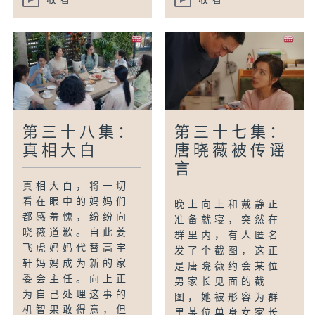
第三十八集：
第三十七集：
真相大白
唐晓薇被传谣
言
真相大白，将一切
看在眼中的妈妈们
晚上向上和戴静正
都感羞愧，纷纷向
准备就寝，突然在
晓薇道歉。自此姜
群里内，有人匿名
飞虎妈妈代替高宇
发了个截图，这正
轩妈妈成为新的家
是唐晓薇约会某位
委会主任。向上正
男家长见面的截
为自己处理这事的
图，她被形容为群
机智果敢得意，但
里某位单身女家长