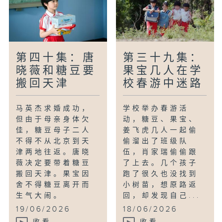
第四十集：唐
第三十九集：
晓薇和糖豆要
果宝几人在学
搬回天津
校春游中迷路
马英杰求婚成功，
学校举办春游活
但由于母亲身体欠
动，糖豆、果宝、
佳，糖豆母子二人
姜飞虎几人一起偷
不得不从北京到天
偷溜出了班级队
津两地往返。唐晓
伍，肖家瑞偷偷跟
薇决定要带着糖豆
了上去。几个孩子
搬回天津。果宝因
跑了很久也没找到
舍不得糖豆离开而
小树苗，想原路返
生气大闹。
回，却发现自己...
19/06/2026
18/06/2026
收看
收看