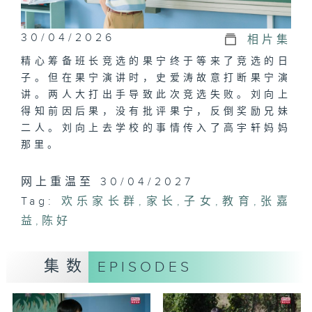
30/04/2026
相片集
精心筹备班长竞选的果宁终于等来了竞选的日
子。但在果宁演讲时，史爱涛故意打断果宁演
讲。两人大打出手导致此次竞选失败。刘向上
得知前因后果，没有批评果宁，反倒奖励兄妹
二人。刘向上去学校的事情传入了高宇轩妈妈
那里。
网上重温至 30/04/2027
Tag:
欢乐家长群
,
家长
,
子女
,
教育
,
张嘉
益
,
陈好
集数
EPISODES