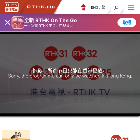
ENG
/
繁
×
全新 RTHK On The Go
取得
一手掌握 RTHK 电台、电视节目
抱歉，所选节目只能在香港播放。
Sorry, the programme can only be watched in Hong Kong.