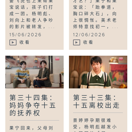
姜飞虎也上来帮果
才艺？」果宁和果
宝说话，孩子们打
宝说：「跆拳道，
成一团。杨明彪、
胸口碎大石」，向
刘向上和老人争吵
上很惆怅。美术老
的影片被转发，...
师特意找初一，...
15/06/2026
12/06/2026
收看
收看
第三十四集：
第三十三集：
妈妈争夺十五
十五离校出走
的抚养权
景婷婷孕期很难
受，杨明彪越发小
果宁回来，父母刘