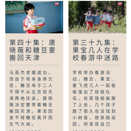
第四十集：唐
第三十九集：
晓薇和糖豆要
果宝几人在学
搬回天津
校春游中迷路
马英杰求婚成功，
学校举办春游活
但由于母亲身体欠
动，糖豆、果宝、
佳，糖豆母子二人
姜飞虎几人一起偷
不得不从北京到天
偷溜出了班级队
津两地往返。唐晓
伍，肖家瑞偷偷跟
薇决定要带着糖豆
了上去。几个孩子
搬回天津。果宝因
跑了很久也没找到
舍不得糖豆离开而
小树苗，想原路返
生气大闹。
回，却发现自己...