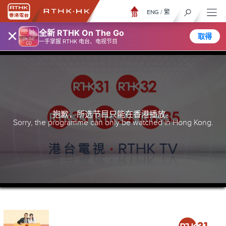
ENG
/
繁
×
全新 RTHK On The Go
取得
一手掌握 RTHK 电台、电视节目
抱歉，所选节目只能在香港播放。
Sorry, the programme can only be watched in Hong Kong.