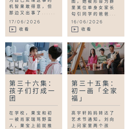
为自己处理这事的
图，她被形容为群
机智果敢得意，但
里某位单身女家长
那边又出事了......
勾引同学的爸爸...
17/06/2026
16/06/2026
收看
收看
第三十六集：
第三十五集：
孩子们打成一
初一画「全家
团
福」
在学校，果宝和初
高宇轩妈妈转达了
一被肖家瑞骂野蛮
艺术节通知。刘向
人，果宝上前就推
上问家里两个孩