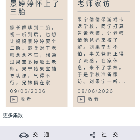
景婷婷怀上了
老师家访
三胎
果宁偷偷带游戏卡
返学校，同学打算
家长群聊到二胎，
告诉老师，让老师
初一听到后，也想
请他爸妈来校了
让妈妈景婷婷要个
解。刘果宁却不
二胎。戴兵对王老
怕，事关爸妈正得
师念念不忘，想通
了流感，在家休
过果宝多接触王老
息，来不了学校。
师。果宁给果宝辅
于是学校准备家
导功课，气得不
访。刘果宁一听...
行，兄妹俩在家...
09/06/2026
08/06/2026
收看
收看
更多集数 ...
交 通
社 交