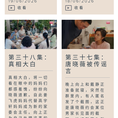
19/06/2026
18/06/2026
收看
收看
第三十八集：
第三十七集：
真相大白
唐晓薇被传谣
言
真相大白，将一切
看在眼中的妈妈们
晚上向上和戴静正
都感羞愧，纷纷向
准备就寝，突然在
晓薇道歉。自此姜
群里内，有人匿名
飞虎妈妈代替高宇
发了个截图，这正
轩妈妈成为新的家
是唐晓薇约会某位
委会主任。向上正
男家长见面的截