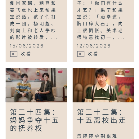
倒肖家瑞，糖豆和
子：「你们有什么
姜飞虎也上来帮果
才艺？」果宁和果
宝说话，孩子们打
宝说：「跆拳道，
成一团。杨明彪、
胸口碎大石」，向
刘向上和老人争吵
上很惆怅。美术老
的影片被转发，...
师特意找初一，...
15/06/2026
12/06/2026
收看
收看
第三十四集：
第三十三集：
妈妈争夺十五
十五离校出走
的抚养权
景婷婷孕期很难