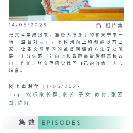
14/05/2026
相片集
张文萍学成归来，准备大展身手的和果宁来一
场「监督对决」，不料刘向上和戴静提前归
家，让张文萍学习的监督网课的方法无处施
展，十分失落。刘向上和戴静商量后假意称各
自工作忙，张文萍感觉找回自己的价值，内心
暗喜。
网上重温至 14/05/2027
Tag:
欢乐家长群
,
家长
,
子女
,
教育
,
张嘉
益
,
陈好
集数
EPISODES