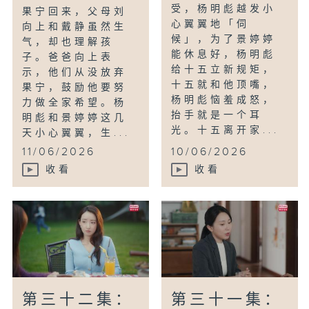
受，杨明彪越发小
果宁回来，父母刘
心翼翼地「伺
向上和戴静虽然生
候」，为了景婷婷
气，却也理解孩
能休息好，杨明彪
子。爸爸向上表
给十五立新规矩，
示，他们从没放弃
十五就和他顶嘴，
果宁，鼓励他要努
杨明彪恼羞成怒，
力做全家希望。杨
抬手就是一个耳
明彪和景婷婷这几
光。十五离开家...
天小心翼翼，生...
11/06/2026
10/06/2026
收看
收看
第三十二集：
第三十一集：