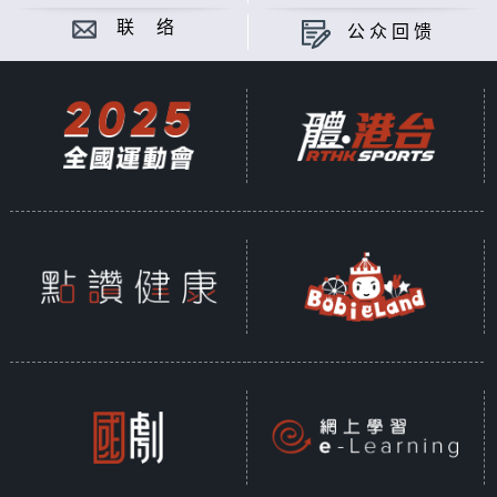
联 络
公众回馈