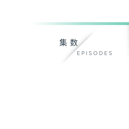
集数
EPISODES