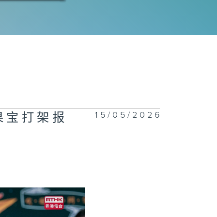
三十八集：真相
白
三十七集：唐晓
被传谣言
15/05/2026
果宝打架报
三十六集：孩子
打成一团
三十五集：初一
「全家福」