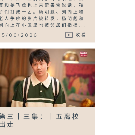
豆和姜飞虎也上来帮果宝说话，孩
子们打成一团。杨明彪、刘向上和
老人争吵的影片被转发，杨明彪和
刘向上在小区里也被邻居们指指...
15/06/2026
收看
第三十三集：十五离校
出走