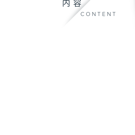
内容
CONTENT