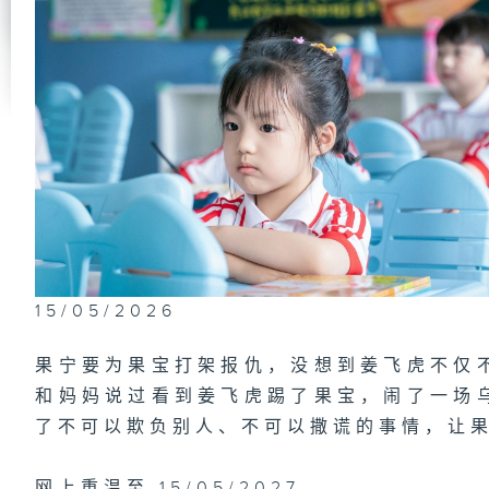
第
争
第
离
15/05/2026
第
果宁要为果宝打架报仇，没想到姜飞虎不仅
婷
和妈妈说过看到姜飞虎踢了果宝，闹了一场
了不可以欺负别人、不可以撒谎的事情，让
第
网上重温至 15/05/2027