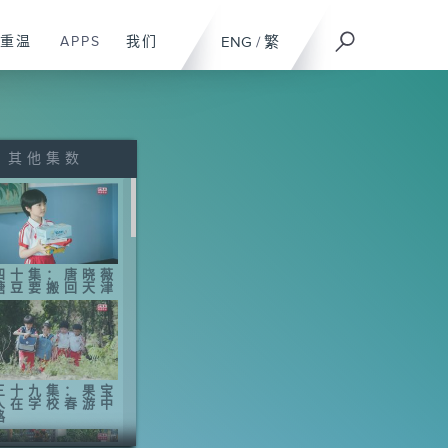
重温
APPS
我们
ENG
/
繁
其他集数
四十集：唐晓薇
糖豆要搬回天津
三十九集：果宝
人在学校春游中
路