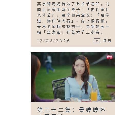
高宇轩妈妈转达了艺术节通知。刘
向上问家里两个孩子：「你们有什
么才艺？」果宁和果宝说：「跆拳
道，胸口碎大石」，向上很惆怅。
美术老师特意找初一，希望她画一
幅「全家福」在艺术节上参赛。...
12/06/2026
收看
第三十二集：景婷婷怀