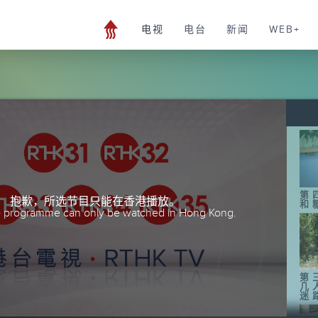
电视
电台
新闻
WEB+
第
抱歉，所选节目只能在香港播放。
和
he programme can only be watched in Hong Kong.
第
几
迷