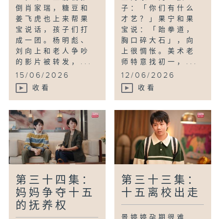
倒肖家瑞，糖豆和
子：「你们有什么
姜飞虎也上来帮果
才艺？」果宁和果
宝说话，孩子们打
宝说：「跆拳道，
成一团。杨明彪、
胸口碎大石」，向
刘向上和老人争吵
上很惆怅。美术老
的影片被转发，...
师特意找初一，...
15/06/2026
12/06/2026
收看
收看
第三十四集：
第三十三集：
妈妈争夺十五
十五离校出走
的抚养权
景婷婷孕期很难