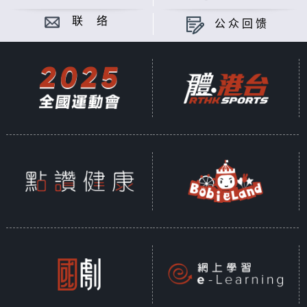
联 络
公众回馈