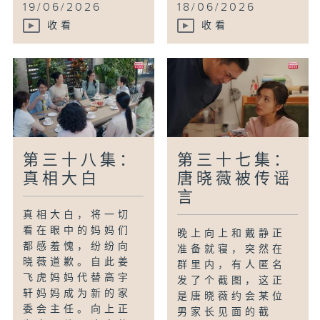
19/06/2026
18/06/2026
收看
收看
第三十八集：
第三十七集：
真相大白
唐晓薇被传谣
言
真相大白，将一切
看在眼中的妈妈们
晚上向上和戴静正
都感羞愧，纷纷向
准备就寝，突然在
晓薇道歉。自此姜
群里内，有人匿名
飞虎妈妈代替高宇
发了个截图，这正
轩妈妈成为新的家
是唐晓薇约会某位
委会主任。向上正
男家长见面的截