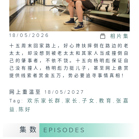
18/05/2026
相片集
十五周末回家路上，好心搀扶摔倒在路边的老
太太，却没想到被老太太和其家人当成撞倒自
己的肇事者，不依不饶。十五向杨明彪保证自
己没有撞人，杨明彪力挺儿子，甚至网上悬赏
提供线索者赏金五万，势必要追寻事情真相！
网上重温至 18/05/2027
Tag:
欢乐家长群
,
家长
,
子女
,
教育
,
张嘉
益
,
陈好
集数
EPISODES