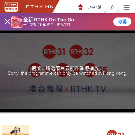
ENG
/
繁
×
全新 RTHK On The Go
取得
一手掌握 RTHK 电台、电视节目
抱歉，所选节目只能在香港播放。
Sorry, the programme can only be watched in Hong Kong.