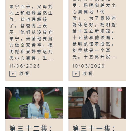
受，杨明彪越发小
果宁回来，父母刘
心翼翼地「伺
向上和戴静虽然生
候」，为了景婷婷
气，却也理解孩
能休息好，杨明彪
子。爸爸向上表
给十五立新规矩，
示，他们从没放弃
十五就和他顶嘴，
果宁，鼓励他要努
杨明彪恼羞成怒，
力做全家希望。杨
抬手就是一个耳
明彪和景婷婷这几
光。十五离开家...
天小心翼翼，生...
11/06/2026
10/06/2026
收看
收看
第三十二集：
第三十一集：