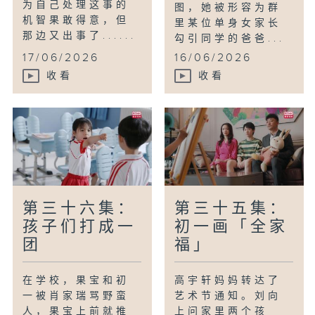
为自己处理这事的
图，她被形容为群
机智果敢得意，但
里某位单身女家长
那边又出事了......
勾引同学的爸爸...
17/06/2026
16/06/2026
收看
收看
第三十六集：
第三十五集：
孩子们打成一
初一画「全家
团
福」
在学校，果宝和初
高宇轩妈妈转达了
一被肖家瑞骂野蛮
艺术节通知。刘向
人，果宝上前就推
上问家里两个孩