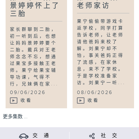
景婷婷怀上了
老师家访
三胎
果宁偷偷带游戏卡
返学校，同学打算
家长群聊到二胎，
告诉老师，让老师
初一听到后，也想
请他爸妈来校了
让妈妈景婷婷要个
解。刘果宁却不
二胎。戴兵对王老
怕，事关爸妈正得
师念念不忘，想通
了流感，在家休
过果宝多接触王老
息，来不了学校。
师。果宁给果宝辅
于是学校准备家
导功课，气得不
访。刘果宁一听...
行，兄妹俩在家...
09/06/2026
08/06/2026
收看
收看
更多集数 ...
交 通
社 交