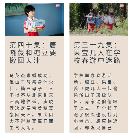
第四十集：唐
第三十九集：
晓薇和糖豆要
果宝几人在学
搬回天津
校春游中迷路
马英杰求婚成功，
学校举办春游活
但由于母亲身体欠
动，糖豆、果宝、
佳，糖豆母子二人
姜飞虎几人一起偷
不得不从北京到天
偷溜出了班级队
津两地往返。唐晓
伍，肖家瑞偷偷跟
薇决定要带着糖豆
了上去。几个孩子
搬回天津。果宝因
跑了很久也没找到
舍不得糖豆离开而
小树苗，想原路返
生气大闹。
回，却发现自己...