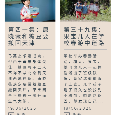
第四十集：唐
第三十九集：
晓薇和糖豆要
果宝几人在学
搬回天津
校春游中迷路
马英杰求婚成功，
学校举办春游活
但由于母亲身体欠
动，糖豆、果宝、
佳，糖豆母子二人
姜飞虎几人一起偷
不得不从北京到天
偷溜出了班级队
津两地往返。唐晓
伍，肖家瑞偷偷跟
薇决定要带着糖豆
了上去。几个孩子
搬回天津。果宝因
跑了很久也没找到
舍不得糖豆离开而
小树苗，想原路返
生气大闹。
回，却发现自己...
19/06/2026
18/06/2026
收看
收看