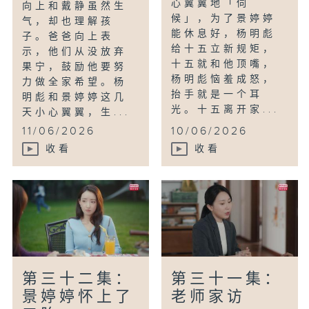
心翼翼地「伺
向上和戴静虽然生
候」，为了景婷婷
气，却也理解孩
能休息好，杨明彪
子。爸爸向上表
给十五立新规矩，
示，他们从没放弃
十五就和他顶嘴，
果宁，鼓励他要努
杨明彪恼羞成怒，
力做全家希望。杨
抬手就是一个耳
明彪和景婷婷这几
光。十五离开家...
天小心翼翼，生...
11/06/2026
10/06/2026
收看
收看
第三十二集：
第三十一集：
景婷婷怀上了
老师家访