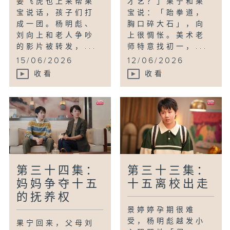
姜飞虎也上来帮果
才艺？」果宁和果
宝说话，孩子们打
宝说：「跆拳道，
成一团。杨明彪、
胸口碎大石」，向
刘向上和老人争吵
上很惆怅。美术老
的影片被转发，...
师特意找初一，...
15/06/2026
12/06/2026
收看
收看
第三十四集：
第三十三集：
妈妈争夺十五
十五离校出走
的抚养权
景婷婷孕期很难
受，杨明彪越发小
果宁回来，父母刘