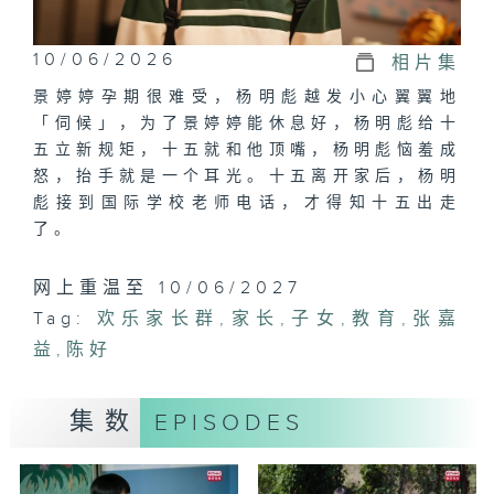
10/06/2026
相片集
景婷婷孕期很难受，杨明彪越发小心翼翼地
「伺候」，为了景婷婷能休息好，杨明彪给十
五立新规矩，十五就和他顶嘴，杨明彪恼羞成
怒，抬手就是一个耳光。十五离开家后，杨明
彪接到国际学校老师电话，才得知十五出走
了。
网上重温至 10/06/2027
Tag:
欢乐家长群
,
家长
,
子女
,
教育
,
张嘉
益
,
陈好
集数
EPISODES