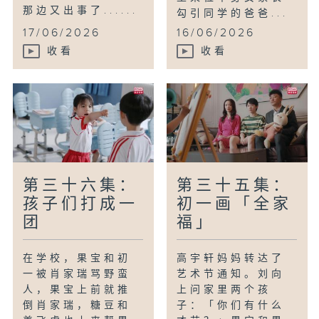
那边又出事了......
勾引同学的爸爸...
17/06/2026
16/06/2026
收看
收看
第三十六集：
第三十五集：
孩子们打成一
初一画「全家
团
福」
在学校，果宝和初
高宇轩妈妈转达了
一被肖家瑞骂野蛮
艺术节通知。刘向
人，果宝上前就推
上问家里两个孩
倒肖家瑞，糖豆和
子：「你们有什么