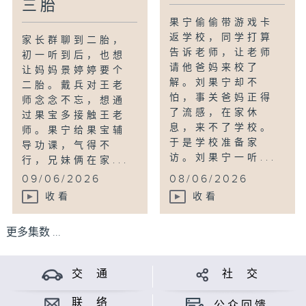
三胎
果宁偷偷带游戏卡
返学校，同学打算
家长群聊到二胎，
告诉老师，让老师
初一听到后，也想
请他爸妈来校了
让妈妈景婷婷要个
解。刘果宁却不
二胎。戴兵对王老
怕，事关爸妈正得
师念念不忘，想通
了流感，在家休
过果宝多接触王老
息，来不了学校。
师。果宁给果宝辅
于是学校准备家
导功课，气得不
访。刘果宁一听...
行，兄妹俩在家...
09/06/2026
08/06/2026
收看
收看
更多集数 ...
交 通
社 交
联 络
公众回馈