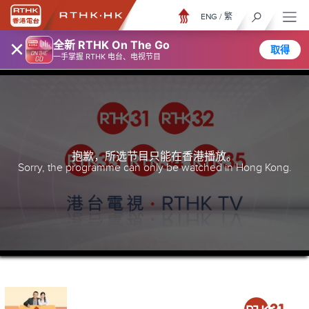
ENG
/
繁
×
全新 RTHK On The Go
取得
一手掌握 RTHK 电台、电视节目
抱歉，所选节目只能在香港播放。
Sorry, the programme can only be watched in Hong Kong.