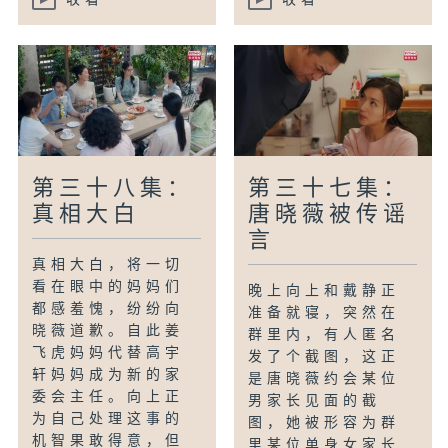
第三十八集：
第三十七集：
真相大白
唐晓薇被传谣
言
真相大白，将一切
看在眼中的妈妈们
晚上向上和戴静正
都感羞愧，纷纷向
准备就寝，突然在
晓薇道歉。自此姜
群里内，有人匿名
飞虎妈妈代替高宇
发了个截图，这正
轩妈妈成为新的家
是唐晓薇约会某位
委会主任。向上正
男家长见面的截
为自己处理这事的
图，她被形容为群
机智果敢得意，但
里某位单身女家长