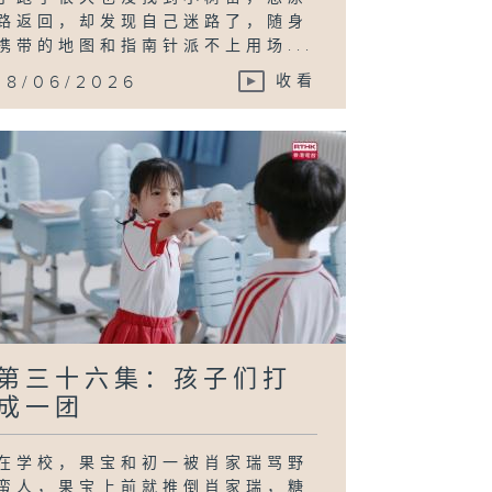
路返回，却发现自己迷路了，随身
携带的地图和指南针派不上用场...
18/06/2026
收看
第三十六集：孩子们打
成一团
在学校，果宝和初一被肖家瑞骂野
蛮人，果宝上前就推倒肖家瑞，糖