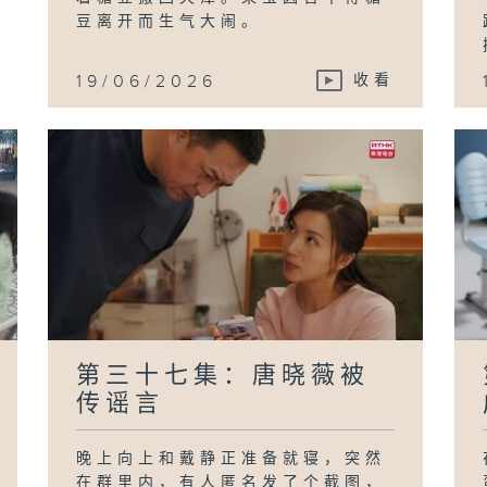
豆离开而生气大闹。
19/06/2026
收看
第三十七集：唐晓薇被
传谣言
晚上向上和戴静正准备就寝，突然
在群里内，有人匿名发了个截图，