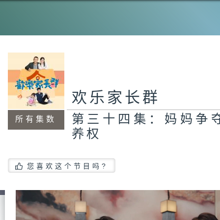
第
大
第
欢乐家长群
薇
第三十四集：妈妈争
所有集数
养权
第
们
您喜欢这个节目吗?
第
画