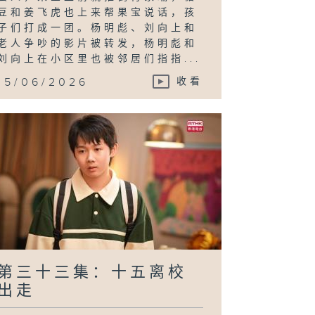
豆和姜飞虎也上来帮果宝说话，孩
子们打成一团。杨明彪、刘向上和
老人争吵的影片被转发，杨明彪和
刘向上在小区里也被邻居们指指...
15/06/2026
收看
第三十三集：十五离校
出走