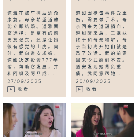
道雅在被车撞后逐渐
道甜因枪击事件受重
康复。母亲希望道雅
伤，需要做手术。母
能立即结婚。道雅面
亲回来为道甜捐血，
临选择：是富有的前
道甜醒来后，三姐妹
男友张东，还是让她
终于和母亲和解，母
很有感觉的山虎。同
亲当初离开她们就是
时，武向道安求婚。
爲了改运。武的前妻
道甜决定投资777拳
回来令武感到不安。
馆，帮助它发展，并
道安发现她背负重
和阿飒及阿旦成...
债，武同意帮她...
27/09/2025
20/09/2025
收看
收看