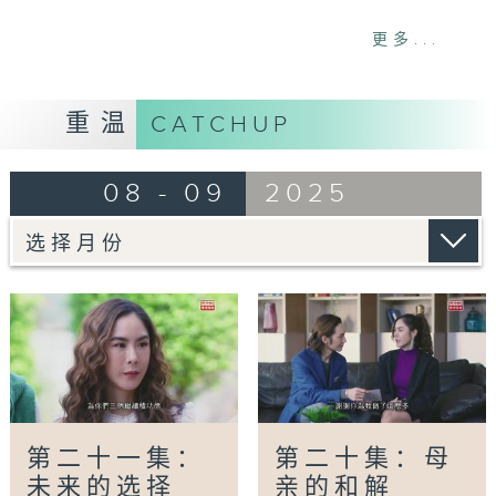
网上重温至 27/09/2026
更多...
Tag:
姊妹们的犯太岁
,
泰剧
,
喜剧
,
爱
情
,
happybadyear
重温
CATCHUP
08 - 09
2025
第二十一集：
第二十集：母
未来的选择
亲的和解