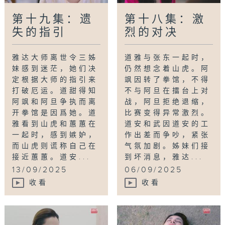
第十九集：遗
第十八集：激
失的指引
烈的对决
雅达大师离世令三姊
道雅与张东一起时，
妹感到迷茫，她们决
仍然想念着山虎。阿
定根据大师的指引来
飒因转了拳馆，不得
打破厄运。道甜得知
不与阿旦在擂台上对
阿飒和阿旦争执而离
战，阿旦拒绝退缩，
开拳馆是因爲她。道
比赛变得异常激烈。
雅看到山虎和蕙蕙在
道安和武因道安的工
一起时，感到嫉妒，
作出差而争吵，紧张
而山虎则谎称自己在
气氛加剧。姊妹们接
接近蕙蕙。道安...
到坏消息，雅达...
13/09/2025
06/09/2025
收看
收看