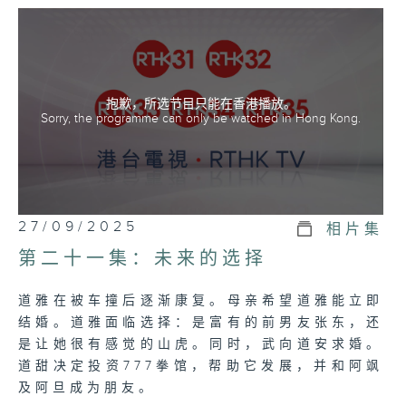
大姐道安(Duean): Tonhorm Sakuntala
Teinpairoj (莎顾恩塔娜·缇安派洛)
二姐道雅(Dear): Peak Pattarasaya
Kreursuwansiri (帕特若赛雅·克苏婉丝瑞)
抱歉，所选节目只能在香港播放。
Sorry, the programme can only be watched in Hong Kong.
细妹道甜(Dream): Carissa Springett
(卡黎莎·素帕琳格特)
粤语、泰语双语播放
27/09/2025
相片集
第二十一集：未来的选择
道雅在被车撞后逐渐康复。母亲希望道雅能立即
结婚。道雅面临选择：是富有的前男友张东，还
是让她很有感觉的山虎。同时，武向道安求婚。
道甜决定投资777拳馆，帮助它发展，并和阿飒
及阿旦成为朋友。