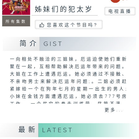
姊妹们的犯太岁
电视直播
所有集数
您喜欢这个节目吗?
简介
GIST
一向相处不融洽的三姐妹，厄运迫使她们重新
聚在一起，互相帮助解决厄运年带来的问题。
大姐在工作上遭遇厄运。她必须通过不接触、
不亲吻男士来解决厄运年问题;。二姐必须赶
紧嫁给一个在狗年七月的星期一出生的男人;
小妹在金钱方面遭遇厄运，她必须去777号房
工作---一个贫穷的拳击训练营。尽管不满，
更多...
三姐妹不得不忍耐，因为如果这次无法解决厄
运年问题，她们可能会遭遇致命的厄运！
最新
LATEST
主演: