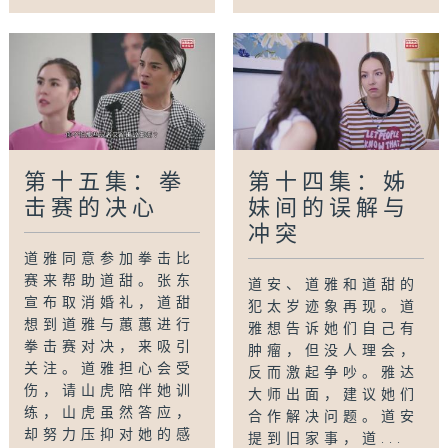
第十五集：拳
第十四集：姊
击赛的决心
妹间的误解与
冲突
道雅同意参加拳击比
赛来帮助道甜。张东
道安、道雅和道甜的
宣布取消婚礼，道甜
犯太岁迹象再现。道
想到道雅与蕙蕙进行
雅想告诉她们自己有
拳击赛对决，来吸引
肿瘤，但没人理会，
关注。道雅担心会受
反而激起争吵。雅达
伤，请山虎陪伴她训
大师出面，建议她们
练，山虎虽然答应，
合作解决问题。道安
却努力压抑对她的感
提到旧家事，道...