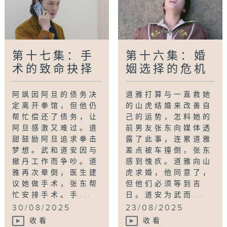
第十七集：手
第十六集：婚
术的致命抉择
姻选择的危机
阿飒因阿旦的债务决
道雅打算与一直救她
定离开拳馆，但他仍
的山虎结婚来改善自
帮忙偿还了债务，让
己的运势，怎料她的
阿旦感激又难过。道
前男友张东向媒体透
甜鼓励阿旦追求拳击
露了此事，连累道雅
梦想。武和道安因与
差点被车撞倒，张东
撤丹工作而争吵。道
感到愧疚。道雅向山
雅再次晕倒，医生建
虎求婚，他同意了，
议她做手术，张东帮
但他们必须等到吉
忙安排手术。手...
日。道安为武而...
30/08/2025
23/08/2025
收看
收看