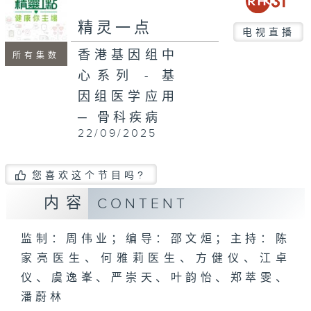
精灵一点
电视直播
香港基因组中
所有集数
心系列 - 基
因组医学应用
─ 骨科疾病
22/09/2025
您喜欢这个节目吗?
内容
CONTENT
监制：周伟业；编导：邵文烜；主持：陈
家亮医生、何雅莉医生、方健仪、江卓
仪、虞逸峯、严崇天、叶韵怡、郑萃雯、
潘蔚林