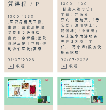
凭课程 / P...
1300-1400
[健康人物专访]
主题：冲满爱
1300-1330
嘉宾：杨苑真(「毋
[医管局精灵直播]
忘爱」注册护士)、
主题：医管局护理
简佩坤(「冲满爱」
学专业文凭课程
原床温水助浴服务
嘉宾：余舜雯(医院
先导计划项目主
管理局护士学校(伊
任)、葛小姐(服务使
利沙伯医院)高级...
用者家属)
...
31/07/2026
30/07/2026
收看
收看