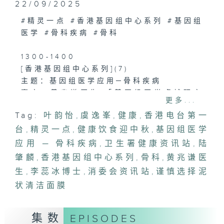
22/09/2025
#精灵一点 #香港基因组中心系列 #基因组
医学 #骨科疾病 #骨科
1300-1400
[香港基因组中心系列](7)
主题：基因组医学应用─骨科疾病
嘉宾：黄兆谦医生(「基因组医学卓越研究
更多...
奖」得奖学者、骨科专科医生)
Tag:
叶韵怡
,
虞逸峯
,
健康
,
香港电台第一
台
1400-1430
,
精灵一点
,
健康饮食迎中秋
,
基因组医学
[卫生署健康资讯站]
应用 ─ 骨科疾病
,
卫生署健康资讯站
,
陆
主题：健康饮食迎中秋
肇麟
,
香港基因组中心系列
,
骨科
,
黄兆谦医
嘉宾：陆肇麟(卫生署健康促进处营养师)
生
,
李蕊冰博士
,
消委会资讯站
,
谨慎选择泥
状清洁面膜
1430-1500
[消委会资讯站]
主题：谨慎选择泥状清洁面膜
集数
EPISODES