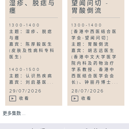
湿疹、脱痣与
望闻问切 -
癦
胃酸倒流
1300-1400
1300-1400
主题：湿疹、脱痣
[香港中西医结合医
与癦
学会-望闻问切]
嘉宾：陈厚毅医生
主题：胃酸倒流
(皮肤及性病科专科
嘉宾：胡志远医生
医生)
(香港中文大学医学
院内科及药物治疗
1400-1500
学系教授、香港中
主题：认识热疾病
西医结合医学会会
嘉宾：刘启基医...
长)、钟丽丹博士...
29/07/2026
28/07/2026
收看
收看
更多集数 ...