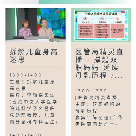
嘉宾：李蕊冰博士(消委会研究及普查部高
级主任)
拆解儿童身高
医管局精灵直
迷思
播 - 撑起双
职妈妈 延续
母乳历程 /...
1300-1400
主题：拆解儿童身
高迷思
1300-1330
嘉宾：李励嘉医生
[医管局精灵直播]
(香港中文大学医学
主题：双职妈妈的
院儿科学系名誉临
母乳历程
床助理教授、儿童
嘉宾：陈丽珊(广华
内分泌科专科医生)
医院顾问助产士)
1400-1430