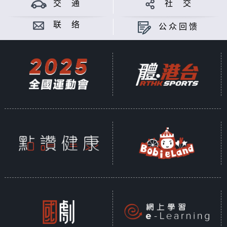
交 通
社 交
联 络
公众回馈