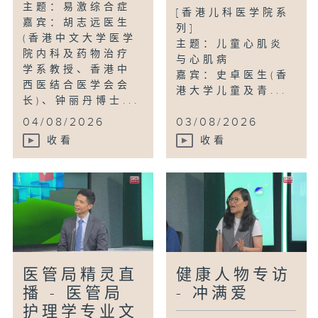
主题：易激综合症
[香港儿科医学院系
嘉宾：胡志远医生
列]
(香港中文大学医学
主题：儿童心肌炎
院内科及药物治疗
与心肌病
学系教授、香港中
嘉宾：史卓医生(香
西医结合医学会会
港大学儿童及青...
长)、钟丽丹博士...
04/08/2026
03/08/2026
收看
收看
医管局精灵直
健康人物专访
播 - 医管局
- 冲满爱
护理学专业文