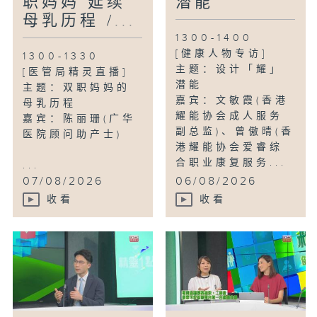
职妈妈 延续
潜能
母乳历程 /...
1300-1400
[健康人物专访]
1300-1330
主题：设计「耀」
[医管局精灵直播]
潜能
主题：双职妈妈的
嘉宾：文敏霞(香港
母乳历程
耀能协会成人服务
嘉宾：陈丽珊(广华
副总监)、曾傲晴(香
医院顾问助产士)
港耀能协会爱睿综
合职业康复服务...
...
07/08/2026
06/08/2026
收看
收看