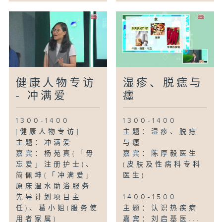
健康人物专访
湿疹、脱痣与
- 冲满爱
癦
1300-1400
1300-1400
[健康人物专访]
主题：湿疹、脱痣
主题：冲满爱
与癦
嘉宾：杨苑真(「毋
嘉宾：陈厚毅医生
忘爱」注册护士)、
(皮肤及性病科专科
简佩坤(「冲满爱」
医生)
原床温水助浴服务
先导计划项目主
1400-1500
任)、葛小姐(服务使
主题：认识热疾病
用者家属)
嘉宾：刘启基医...