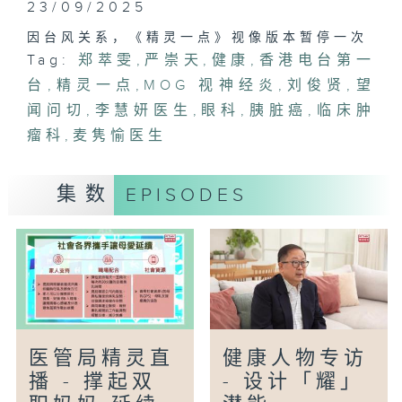
23/09/2025
因台风关系，《精灵一点》视像版本暂停一次
Tag:
郑萃雯
,
严崇天
,
健康
,
香港电台第一
台
,
精灵一点
,
MOG 视神经炎
,
刘俊贤
,
望
闻问切
,
李慧妍医生
,
眼科
,
胰脏癌
,
临床肿
瘤科
,
麦隽愉医生
集数
EPISODES
医管局精灵直
健康人物专访
播 - 撑起双
- 设计「耀」