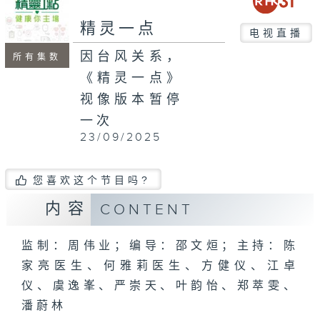
精灵一点
电视直播
因台风关系，
所有集数
《精灵一点》
视像版本暂停
一次
23/09/2025
您喜欢这个节目吗?
内容
CONTENT
监制：周伟业；编导：邵文烜；主持：陈
家亮医生、何雅莉医生、方健仪、江卓
仪、虞逸峯、严崇天、叶韵怡、郑萃雯、
潘蔚林