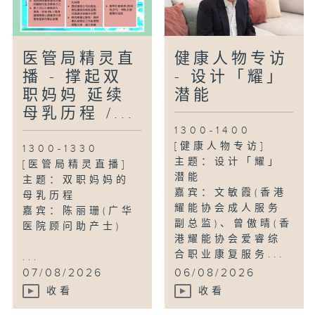
医管局精灵直
健康人物专访
播 - 撑起双
- 设计「耀」
职妈妈 延续
潜能
母乳历程 /...
1300-1400
[健康人物专访]
1300-1330
主题：设计「耀」
[医管局精灵直播]
潜能
主题：双职妈妈的
嘉宾：文敏霞(香港
母乳历程
耀能协会成人服务
嘉宾：陈丽珊(广华
副总监)、曾傲晴(香
医院顾问助产士)
港耀能协会爱睿综
合职业康复服务...
...
07/08/2026
06/08/2026
收看
收看