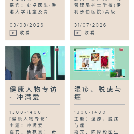
嘉宾：史卓医生(香
管理局护士学校(伊
港大学儿童及青...
利沙伯医院)高级...
03/08/2026
31/07/2026
收看
收看
健康人物专访
湿疹、脱痣与
- 冲满爱
癦
1300-1400
1300-1400
[健康人物专访]
主题：湿疹、脱痣
主题：冲满爱
与癦
嘉宾：杨苑真(「毋
嘉宾：陈厚毅医生