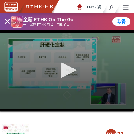
ENG
/
繁
×
全新 RTHK On The Go
取得
一手掌握 RTHK 电台、电视节目
0
seconds
of
39
minutes,
40