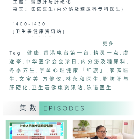
主题：脂肪肝与肝硬化
嘉宾：陈诺医生(内分泌及糖尿科专科医生)
1400-1430
[卫生署健康资讯站]
主题：冬季养生
更多...
嘉宾：文宝美(卫生署科学主任(医务)(公共
Tag:
健康
,
香港电台第一台
,
精灵一点
,
虞
卫生)、注册中医师)
逸峯
,
中华医学会会诊日
,
内分泌及糖尿科
,
1430-1500
冬季养生
,
学童心理健康「红旗」
,
家庭医
[中华医学会会诊日]
生
,
文宝美
,
方健仪
,
林永和医生
,
脂肪肝与
主题：学童心理健康「红旗」
肝硬化
,
卫生署健康资讯站
,
陈诺医生
嘉宾：林永和医生(家庭医生)
集数
EPISODES