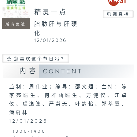
seconds
精灵一点
电视直播
脂肪肝与肝硬
所有集数
化
12/01/2026
您喜欢这个节目吗?
内容
CONTENT
监制：周伟业；编导：邵文烜；主持：陈
家亮医生、何雅莉医生、方健仪、江卓
仪、虞逸峯、严崇天、叶韵怡、郑萃雯、
潘蔚林
12/01/2026
1300-1400