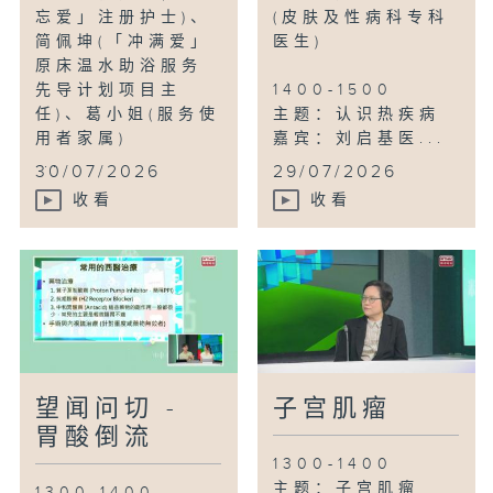
忘爱」注册护士)、
(皮肤及性病科专科
简佩坤(「冲满爱」
医生)
原床温水助浴服务
先导计划项目主
1400-1500
任)、葛小姐(服务使
主题：认识热疾病
用者家属)
嘉宾：刘启基医...
...
30/07/2026
29/07/2026
收看
收看
望闻问切 -
子宫肌瘤
胃酸倒流
1300-1400
主题：子宫肌瘤