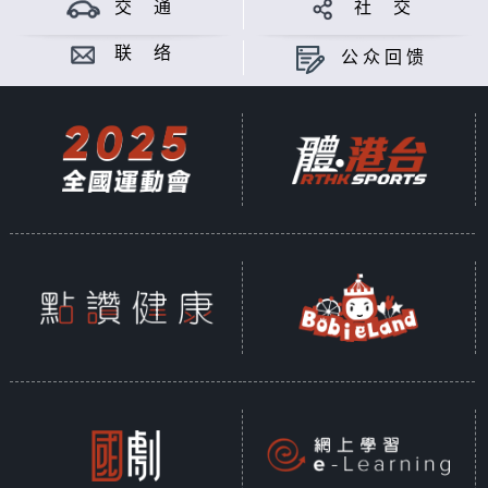
交 通
社 交
联 络
公众回馈