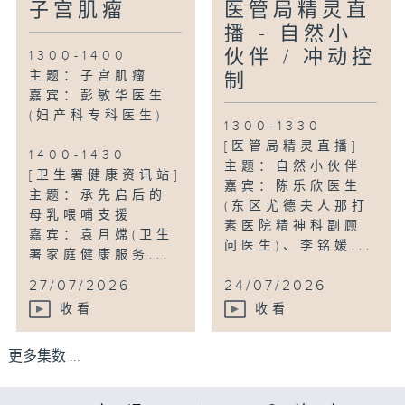
子宫肌瘤
医管局精灵直
播 - 自然小
伙伴 / 冲动控
1300-1400
主题：子宫肌瘤
制
嘉宾：彭敏华医生
(妇产科专科医生)
1300-1330
[医管局精灵直播]
1400-1430
主题：自然小伙伴
[卫生署健康资讯站]
嘉宾：陈乐欣医生
主题：承先启后的
(东区尤德夫人那打
母乳喂哺支援
素医院精神科副顾
嘉宾：袁月嫦(卫生
问医生)、李铭媛...
署家庭健康服务...
27/07/2026
24/07/2026
收看
收看
更多集数 ...