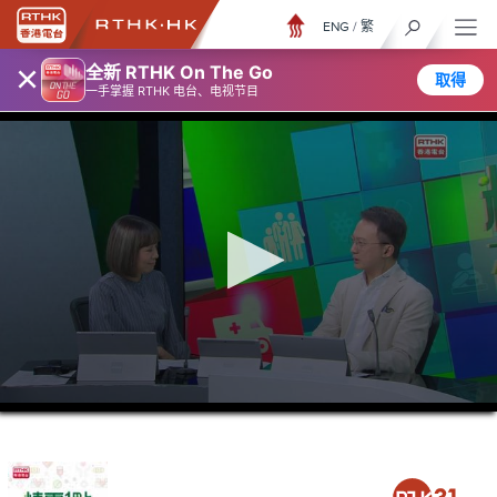
ENG
/
繁
×
全新 RTHK On The Go
取得
一手掌握 RTHK 电台、电视节目
0
seconds
of
38
minutes,
36