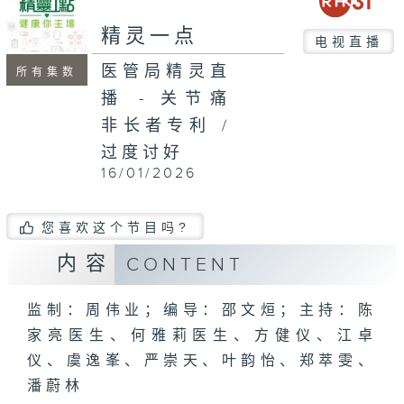
seconds
精灵一点
电视直播
医管局精灵直
所有集数
播 - 关节痛
非长者专利 /
过度讨好
16/01/2026
您喜欢这个节目吗?
内容
CONTENT
监制：周伟业；编导：邵文烜；主持：陈
家亮医生、何雅莉医生、方健仪、江卓
仪、虞逸峯、严崇天、叶韵怡、郑萃雯、
潘蔚林