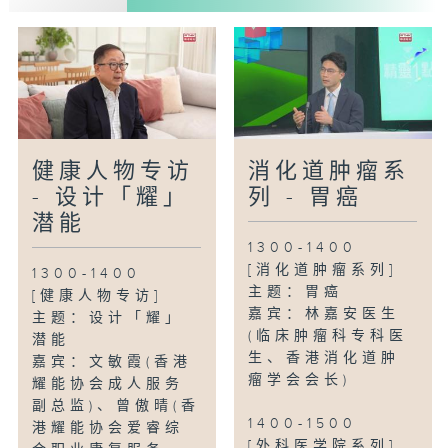
健康人物专访
消化道肿瘤系
- 设计「耀」
列 - 胃癌
潜能
1300-1400
[消化道肿瘤系列]
1300-1400
主题：胃癌
[健康人物专访]
嘉宾：林嘉安医生
主题：设计「耀」
(临床肿瘤科专科医
潜能
生、香港消化道肿
嘉宾：文敏霞(香港
瘤学会会长)
耀能协会成人服务
副总监)、曾傲晴(香
1400-1500
港耀能协会爱睿综
[外科医学院系列]