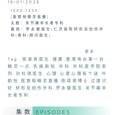
16/01/2026
1300-1330
[医管局精灵直播]
主题：关节痛非长者专利
嘉宾：罗永健医生(仁济医院矫形及创伤外
科(骨科)顾问医生)
1330-1400
更多...
[心里心理有个谜]
Tag:
陈家亮医生
,
健康
,
香港电台第一台
,
主题：过度讨好
精灵一点
嘉宾：陈颂恩博士(心理学家)
,
乳病新知
,
外科
,
外科医学院系
列
,
孙杜琪医生
,
心理
,
心里心理有个谜
,
叶
1400-1500
韵怡
,
医管局精灵直播
,
陈颂恩博士
,
过度讨
[外科医学院系列]
好
,
矫形及创伤外科
,
罗永健医生
,
关节痛非
主题：乳病新知
长者专利
嘉宾：孙杜琪医生(外科专科医生)
集数
EPISODES