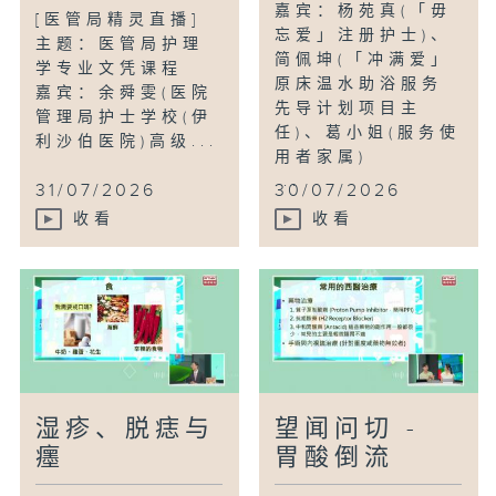
嘉宾：杨苑真(「毋
[医管局精灵直播]
忘爱」注册护士)、
主题：医管局护理
简佩坤(「冲满爱」
学专业文凭课程
原床温水助浴服务
嘉宾：余舜雯(医院
先导计划项目主
管理局护士学校(伊
任)、葛小姐(服务使
利沙伯医院)高级...
用者家属)
...
31/07/2026
30/07/2026
收看
收看
湿疹、脱痣与
望闻问切 -
癦
胃酸倒流