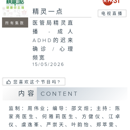
seconds
精灵一点
电视直播
医管局精灵直
所有集数
播 - 成人
ADHD的迟来
确诊 / 心理
频宽
15/05/2026
您喜欢这个节目吗?
内容
CONTENT
监制：周伟业；编导：邵文烜；主持：陈
家亮医生、何雅莉医生、方健仪、江卓
仪、虞逸峯、严崇天、叶韵怡、郑萃雯、