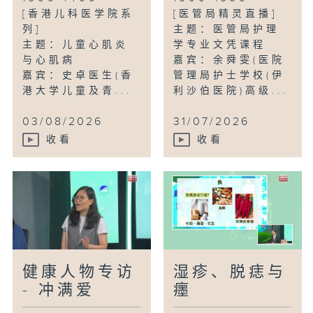
[香港儿科医学院系
[医管局精灵直播]
列]
主题：医管局护理
主题：儿童心肌炎
学专业文凭课程
与心肌病
嘉宾：余舜雯(医院
嘉宾：史卓医生(香
管理局护士学校(伊
港大学儿童及青...
利沙伯医院)高级...
03/08/2026
31/07/2026
收看
收看
健康人物专访
湿疹、脱痣与
- 冲满爱
癦