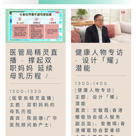
医管局精灵直
健康人物专访
播 - 撑起双
- 设计「耀」
职妈妈 延续
潜能
母乳历程 /...
1300-1400
[健康人物专访]
1300-1330
主题：设计「耀」
[医管局精灵直播]
潜能
主题：双职妈妈的
嘉宾：文敏霞(香港
母乳历程
耀能协会成人服务
嘉宾：陈丽珊(广华
副总监)、曾傲晴(香
医院顾问助产士)
港耀能协会爱睿综