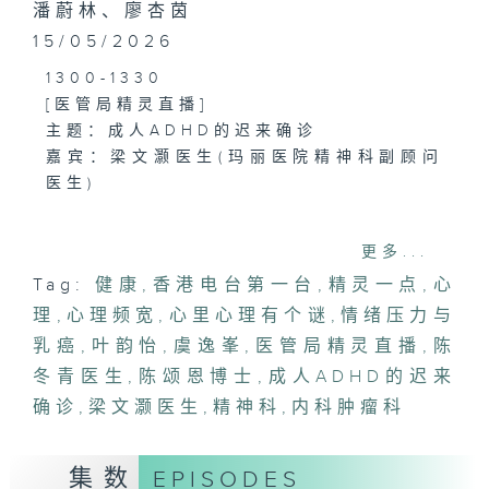
潘蔚林、廖杏茵
15/05/2026
1300-1330
[医管局精灵直播]
主题：成人ADHD的迟来确诊
嘉宾：梁文灏医生(玛丽医院精神科副顾问
医生)
1330-1400
更多...
[心里心理有个谜]
Tag:
健康
,
香港电台第一台
,
精灵一点
,
心
主题：心理频宽
理
嘉宾：陈颂恩博士(心理学家)
,
心理频宽
,
心里心理有个谜
,
情绪压力与
乳癌
,
叶韵怡
,
虞逸峯
,
医管局精灵直播
,
陈
1400-1500
冬青医生
,
陈颂恩博士
,
成人ADHD的迟来
主题：情绪压力与乳癌
确诊
,
梁文灏医生
,
精神科
,
内科肿瘤科
嘉宾：陈冬青医生(内科肿瘤科专科医生)
集数
EPISODES