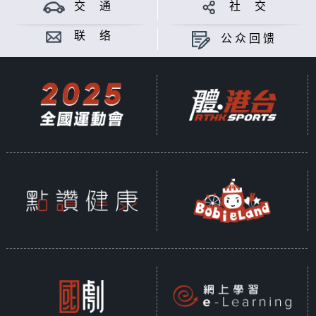
交 通
社 交
联 络
公众回馈