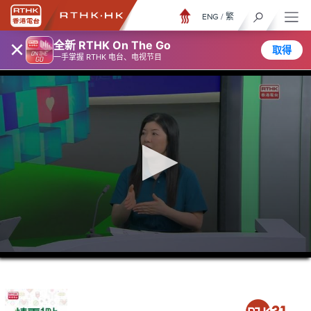
ENG
/
繁
×
全新 RTHK On The Go
取得
一手掌握 RTHK 电台、电视节目
0
seconds
of
36
minutes,
55