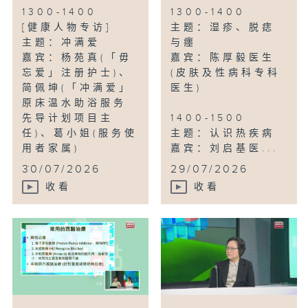
1300-1400
1300-1400
[健康人物专访]
主题：湿疹、脱痣
主题：冲满爱
与癦
嘉宾：杨苑真(「毋
嘉宾：陈厚毅医生
忘爱」注册护士)、
(皮肤及性病科专科
简佩坤(「冲满爱」
医生)
原床温水助浴服务
先导计划项目主
1400-1500
任)、葛小姐(服务使
主题：认识热疾病
用者家属)
嘉宾：刘启基医...
...
30/07/2026
29/07/2026
收看
收看