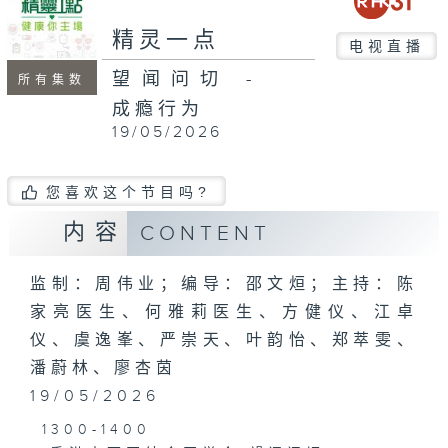
seconds
精灵一点
电视直播
望闻问切 -
所有集数
成瘾行为
19/05/2026
您喜欢这个节目吗?
内容
CONTENT
监制：周伟业；编导：邵文烜；主持：陈
家亮医生、何雅莉医生、方健仪、江卓
仪、虞逸峯、严崇天、叶韵怡、郑萃雯、
潘蔚林、廖杏茵
19/05/2026
1300-1400