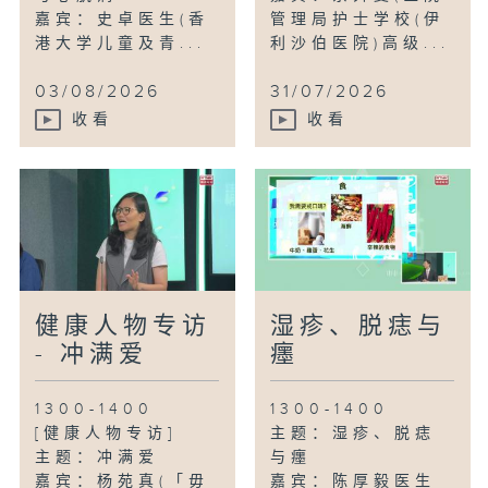
嘉宾：史卓医生(香
管理局护士学校(伊
港大学儿童及青...
利沙伯医院)高级...
03/08/2026
31/07/2026
收看
收看
健康人物专访
湿疹、脱痣与
- 冲满爱
癦
1300-1400
1300-1400
[健康人物专访]
主题：湿疹、脱痣
主题：冲满爱
与癦
嘉宾：杨苑真(「毋
嘉宾：陈厚毅医生