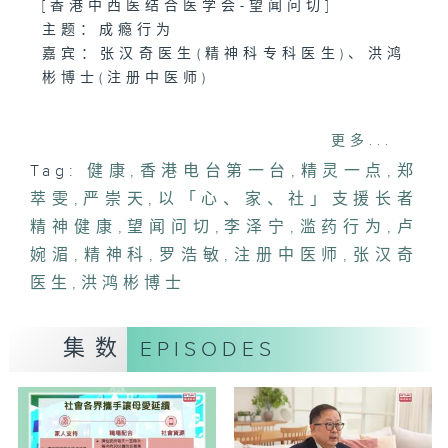
[香港中西医结合医学会-望闻问切]
主题：成瘾行为
嘉宾：张汉奇医生(精神科专科医生)、洪鸿
彬博士(注册中医师)
1400-1500
更多...
主题：以「心、家、社」支援长者精神健康
Tag:
健康
,
香港电台第一台
,
精灵一点
,
郑
嘉宾：卢婉湄(黄大仙家居照顾及支援服务
萃雯
队经理)、李泽宁(精神健康服务及发展高级
,
严崇天
,
以「心、家、社」支援长者
社工)、罗浩敏(朋辈支援员)
精神健康
,
望闻问切
,
李泽宁
,
滥药行为
,
卢
婉湄
,
精神科
,
罗浩敏
,
注册中医师
,
张汉奇
医生
,
洪鸿彬博士
集数
EPISODES