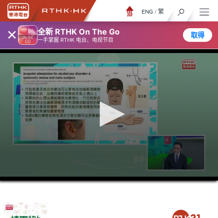
ENG
/
繁
×
全新 RTHK On The Go
取得
一手掌握 RTHK 电台、电视节目
0
seconds
of
36
minutes,
37