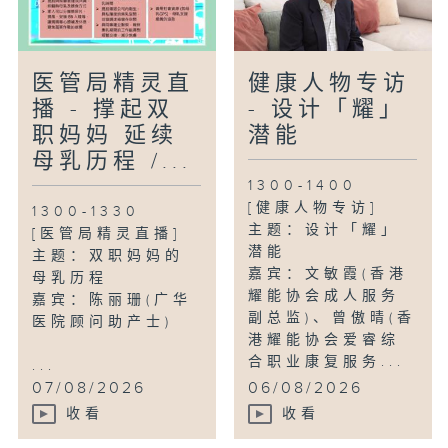
医管局精灵直
健康人物专访
播 - 撑起双
- 设计「耀」
职妈妈 延续
潜能
母乳历程 /...
1300-1400
[健康人物专访]
1300-1330
主题：设计「耀」
[医管局精灵直播]
潜能
主题：双职妈妈的
嘉宾：文敏霞(香港
母乳历程
耀能协会成人服务
嘉宾：陈丽珊(广华
副总监)、曾傲晴(香
医院顾问助产士)
港耀能协会爱睿综
合职业康复服务...
...
07/08/2026
06/08/2026
收看
收看