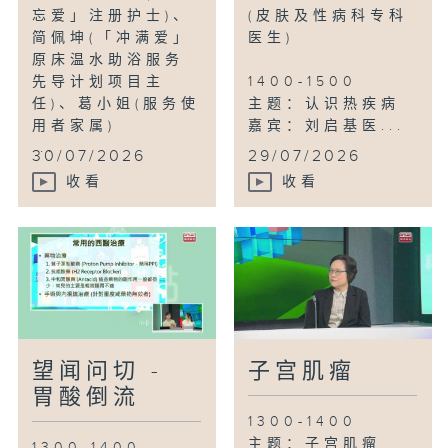
忘爱」注册护士)、
(皮肤及性病科专科
简佩坤(「冲满爱」
医生)
原床温水助浴服务
先导计划项目主
1400-1500
任)、葛小姐(服务使
主题：认识热疾病
用者家属)
嘉宾：刘启基医...
...
30/07/2026
29/07/2026
收看
收看
望闻问切 -
子宫肌瘤
胃酸倒流
1300-1400
主题：子宫肌瘤